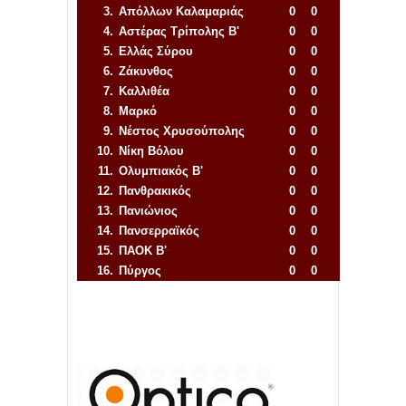
3.
Απόλλων Καλαμαριάς
0
0
4.
Αστέρας Τρίπολης Β'
0
0
5.
Ελλάς Σύρου
0
0
6.
Ζάκυνθος
0
0
7.
Καλλιθέα
0
0
8.
Μαρκό
0
0
9.
Νέστος Χρυσούπολης
0
0
10.
Νίκη Βόλου
0
0
11.
Ολυμπιακός Β'
0
0
12.
Πανθρακικός
0
0
13.
Πανιώνιος
0
0
14.
Πανσερραϊκός
0
0
15.
ΠΑΟΚ Β'
0
0
16.
Πύργος
0
0
Απόλλων Πόντου
22
11