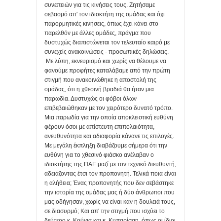
συνεπειών για τις κινήσεις τους. Ζητήσαμε
σεβασμό απ' τον ιδιοκτήτη της ομάδας και όχι
παρορμητικές κινήσεις, όπως έχει κάνει στο
παρελθόν με άλλες ομάδες, πράγμα που
δυστυχώς διαπιστώνεται τον τελευταίο καιρό με
συνεχείς ανακοινώσεις - προσωπικές δηλώσεις.
Με λύπη, εκνευρισμό και χωρίς να θέλουμε να
φανούμε προφήτες καταλάβαμε από την πρώτη
στιγμή που ανακοινώθηκε η αποστολή της
ομάδας, ότι η χθεσινή βραδιά θα ήταν μια
παρωδία. Δυστυχώς οι φόβοι όλων
επιβεβαιώθηκαν με τον χειρότερο δυνατό τρόπο.
Μια παρωδία για την οποία αποκλειστική ευθύνη
φέρουν όσοι με απίστευτη επιπολαιότητα,
ανευθυνότητα και αδιαφορία κάνανε τις επιλογές.
Με μεγάλη έκπληξη διαβάζουμε σήμερα ότι την
ευθύνη για το χθεσινό φιάσκο ανέλαβαν ο
ιδιοκτήτης της ΠΑΕ μαζί με τον τεχνικό διευθυντή,
αδειάζοντας έτσι τον προπονητή. Τελικά ποια είναι
η αλήθεια; Ένας προπονητής που δεν σεβάστηκε
την ιστορία της ομάδας μας ή δύο άνθρωποι που
μας οδήγησαν, χωρίς να είναι καν η δουλειά τους,
σε διασυρμό; Και απ' την στιγμή που ισχύει το
δεύτερο κ. Κούγια και κ. Κυπαρίσση, όπως οι ίδιοι