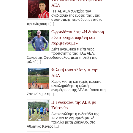
ΑΕΛ
Η ΠΑΕ ΑΕΛ συνεχίζει τον
σχεδιασμό της ενόψει της νέας
αγωνιστικής περιόδου, με στόχο
την ενίσχυση τ
[...]
Οφρυδόπουλος: «Η διοίκηση
είναι ενημερωμένη και
περιμένουμε»
Δείτε αναλυτικά τι είπε νέος
προπονητής της ΠΑΕ ΑΕΛ,
Σωκράτης Οφρυδόπουλος, μετά τη λήξη της
φιλική
[...]
Φιλική ισοπαλία για την
ΑΕΛ
Χωρίς νικητή και χωρίς τέρματα
ολοκληρώθηκε η φιλική
αναμέτρηση της ΑΕΛ απέναντι στη
Ζάκυνθο, με τι
[...]
Η ενδεκάδα της ΑΕΛ με
Ζάκυνθο
Ανακοινώθηκε η ενδεκάδα της
ΑΕΛ για το σημερινό φιλικό
παιχνίδι με τη Ζάκυνθο, στο
Αθλητικό Κέντρο
[...]