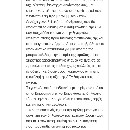
ισχυρίζεστε μέσω της ανακοίνωσης σας, θα
έπρεπε να ντρέπεστε και να είστε εσείς αυτοί που
περπατάνε σήμερα με σκυμμένο κεφάλι.
Δεν έχει γεννηθεί ακόμα ο άνθρωπος που θα
αποκτήσει το δικαίωμα να αντιμετωπίζει την ΑΕΛ
σαν παιχνιδάκι του και να την ξεγυμνώνει
απέναντι στους πραγματικούς αντιπάλους της και
στα πραγματικά ντέρμπυ. Από χτες το βράδυ είστε
αποκλειστικά υπεύθυνοι για μια από τις πιο
μαύρες σελίδες στην ιστορία της ομαδάς, με το
χειρότερο χαρακτηριστικό σ' αυτό να είναι ότι το
προκαλέσατε εσείς οι ίδιοι χωρίς πολλούς, απ' ότι
αποδείχθηκε, δισταγμούς, νομίζοντας ότι η φήμη,
η υπόληψη και η αξία της ΑΕΛ ξαφνικά σας
ανήκει.
Το γεγονός αυτό αποδεικνύει με περίτρανο τρόπο
ότι οι βαρυσήμαντες και βαρύγδουπες δηλώσεις
τόσων μηνών κ. Κούγια είναι επιφανειακές, ρηχές
και για λαϊκή κατανάλωση.
Έχοντας επιφυλάξεις από την πρώτη μέρα για την
συνέπεια των δηλώσεων του, καταλογίζουμε τώρα
ακόμα μεγαλύτερη ευθύνη στον κ. Κυπαρίσση
που προσπαθεί να παίξει τον ρόλο του