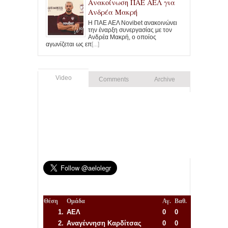
Ανακοίνωση ΠΑΕ ΑΕΛ για
Ανδρέα Μακρή
Η ΠΑΕ ΑΕΛ Novibet ανακοινώνει
την έναρξη συνεργασίας με τον
Ανδρέα Μακρή, ο οποίος
αγωνίζεται ως επ
[...]
Video
Comments
Archive
Θέση
Ομάδα
Αγ.
Βαθ.
1.
ΑΕΛ
0
0
2.
Αναγέννηση
Καρδίτσας
0
0