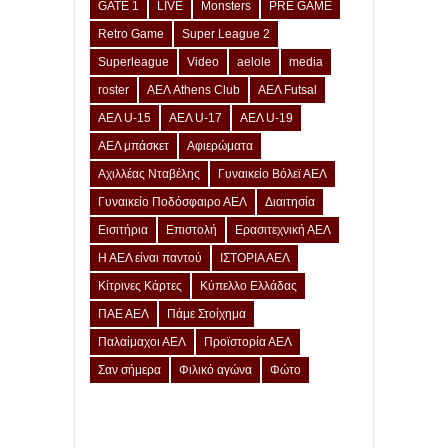
GATE 1
LIVE
Monsters
PRE GAME
Retro Game
Super League 2
Superleague
Video
aelole
media
roster
ΑΕΛ Athens Club
ΑΕΛ Futsal
ΑΕΛ U-15
ΑΕΛ U-17
ΑΕΛ U-19
ΑΕΛ μπάσκετ
Αφιερώματα
Αχιλλέας Νταβέλης
Γυναικείο Βόλεϊ ΑΕΛ
Γυναικείο Ποδόσφαιρο ΑΕΛ
Διαιτησία
Εισιτήρια
Επιστολή
Ερασιτεχνική ΑΕΛ
Η ΑΕΛ είναι παντού
ΙΣΤΟΡΙΑ ΑΕΛ
Κίτρινες Κάρτες
Κύπελλο Ελλάδας
ΠΑΕ ΑΕΛ
Πάμε Στοίχημα
Παλαίμαχοι ΑΕΛ
Προϊστορία ΑΕΛ
Σαν σήμερα
Φιλικό αγώνα
Φώτο