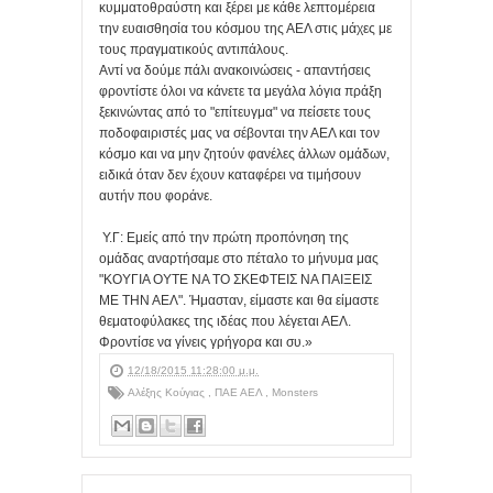
κυμματοθραύστη και ξέρει με κάθε λεπτομέρεια
την ευαισθησία του κόσμου της ΑΕΛ στις μάχες με
τους πραγματικούς αντιπάλους.
Αντί να δούμε πάλι ανακοινώσεις - απαντήσεις
φροντίστε όλοι να κάνετε τα μεγάλα λόγια πράξη
ξεκινώντας από το "επίτευγμα" να πείσετε τους
ποδοφαιριστές μας να σέβονται την ΑΕΛ και τον
κόσμο και να μην ζητούν φανέλες άλλων ομάδων,
ειδικά όταν δεν έχουν καταφέρει να τιμήσουν
αυτήν που φοράνε.
Υ.Γ: Εμείς από την πρώτη προπόνηση της
ομάδας αναρτήσαμε στο πέταλο το μήνυμα μας
"ΚΟΥΓΙΑ ΟΥΤΕ ΝΑ ΤΟ ΣΚΕΦΤΕΙΣ ΝΑ ΠΑΙΞΕΙΣ
ΜΕ ΤΗΝ ΑΕΛ". Ήμασταν, είμαστε και θα είμαστε
θεματοφύλακες της ιδέας που λέγεται ΑΕΛ.
Φροντίσε να γίνεις γρήγορα και συ.»
12/18/2015 11:28:00 μ.μ.
Αλέξης Κούγιας
,
ΠΑΕ ΑΕΛ
,
Monsters