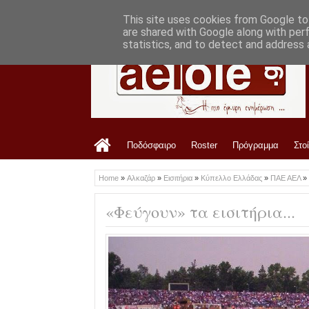
LATEST
3:03 PM
Η ενδεκάδα της ΑΕΛ με Ζάκυνθο
This site uses cookies from Google to 
are shared with Google along with per
statistics, and to detect and address 
Ποδόσφαιρο
Roster
Πρόγραμμα
Στο
Home
»
Αλκαζάρ
»
Εισιτήρια
»
Κύπελλο Ελλάδας
»
ΠΑΕ ΑΕΛ
»
«Φεύγουν» τα εισιτήρια...