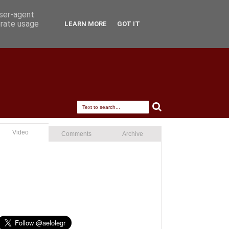
user-agent
erate usage
LEARN MORE
GOT IT
Video
Comments
Archive