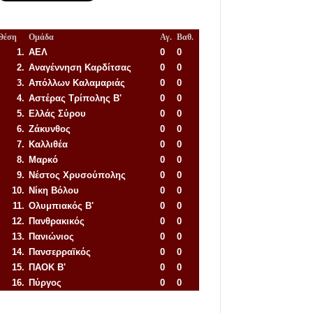
Θέση
Ομάδα
Αγ.
Βαθ.
1.
ΑΕΛ
0
0
2.
Αναγέννηση
Καρδίτσας
0
0
3.
Απόλλων Καλαμαριάς
0
0
4.
Αστέρας Τρίπολης Β'
0
0
5.
Ελλάς Σύρου
0
0
6.
Ζάκυνθος
0
0
7.
Καλλιθέα
0
0
8.
Μαρκό
0
0
9.
Νέστος Χρυσούπολης
0
0
10.
Νίκη Βόλου
0
0
11.
Ολυμπιακός Β'
0
0
12.
Πανθρακικός
0
0
13.
Πανιώνιος
0
0
14.
Πανσερραϊκός
0
0
15.
ΠΑΟΚ Β'
0
0
16.
Πύργος
0
0
Απόλλων Πόντου
22