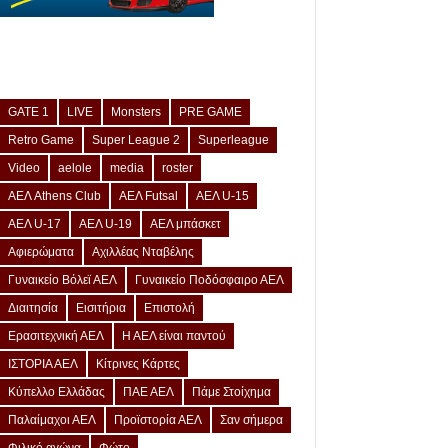
GATE 1
LIVE
Monsters
PRE GAME
Retro Game
Super League 2
Superleague
Video
aelole
media
roster
ΑΕΛ Athens Club
ΑΕΛ Futsal
ΑΕΛ U-15
ΑΕΛ U-17
ΑΕΛ U-19
ΑΕΛ μπάσκετ
Αφιερώματα
Αχιλλέας Νταβέλης
Γυναικείο Βόλεϊ ΑΕΛ
Γυναικείο Ποδόσφαιρο ΑΕΛ
Διαιτησία
Εισιτήρια
Επιστολή
Ερασιτεχνική ΑΕΛ
Η ΑΕΛ είναι παντού
ΙΣΤΟΡΙΑ ΑΕΛ
Κίτρινες Κάρτες
Κύπελλο Ελλάδας
ΠΑΕ ΑΕΛ
Πάμε Στοίχημα
Παλαίμαχοι ΑΕΛ
Προϊστορία ΑΕΛ
Σαν σήμερα