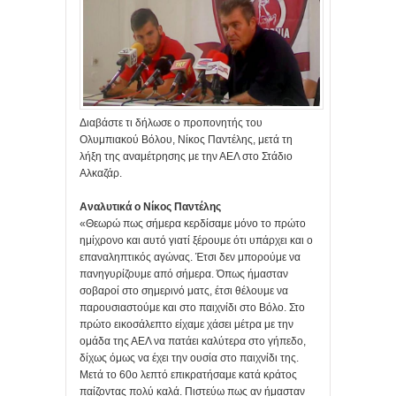
Διαβάστε τι δήλωσε ο προπονητής του
Ολυμπιακού Βόλου, Νίκος Παντέλης, μετά τη
λήξη της αναμέτρησης με την ΑΕΛ στο Στάδιο
Αλκαζάρ.
Αναλυτικά ο Νίκος Παντέλης
«Θεωρώ πως σήμερα κερδίσαμε μόνο το πρώτο
ημίχρονο και αυτό γιατί ξέρουμε ότι υπάρχει και ο
επαναληπτικός αγώνας. Έτσι δεν μπορούμε να
πανηγυρίζουμε από σήμερα. Όπως ήμασταν
σοβαροί στο σημερινό ματς, έτσι θέλουμε να
παρουσιαστούμε και στο παιχνίδι στο Βόλο. Στο
πρώτο εικοσάλεπτο είχαμε χάσει μέτρα με την
ομάδα της ΑΕΛ να πατάει καλύτερα στο γήπεδο,
δίχως όμως να έχει την ουσία στο παιχνίδι της.
Μετά το 60ο λεπτό επικρατήσαμε κατά κράτος
παίζοντας πολύ καλά. Πιστεύω πως αν ήμασταν