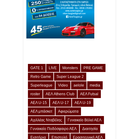
GATE 1
LIVE
Monsters
PRE GAME
Retro Game
Super League 2
Superleague
Video
aelole
media
roster
ΑΕΛ Athens Club
ΑΕΛ Futsal
ΑΕΛ U-15
ΑΕΛ U-17
ΑΕΛ U-19
ΑΕΛ μπάσκετ
Αφιερώματα
Αχιλλέας Νταβέλης
Γυναικείο Βόλεϊ ΑΕΛ
Γυναικείο Ποδόσφαιρο ΑΕΛ
Διαιτησία
Εισιτήρια
Επιστολή
Ερασιτεχνική ΑΕΛ