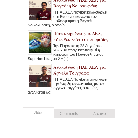
Βαγγέλη Νοικοκυράκη
Η ΠΑΕ ΑΕΛ Novibet καλωσορίζει
στη βυσσινί οικογένεια τον
ποδοσφαιριστή Βαγγέλη
Νοικοκυράκη, ο οποίο
[...]
Πότε κληρώνει για ΑΕΛ,
πότε ξεκινάει και οι ομάδες
Την Παρασκευή 28 Αυγούστου
2026 θα πραγματοποιηθεί η
κλήρωση του Πρωταθλήματος
Superbet League 2 γι
[...]
Ανακοίνωση ΠΑΕ ΑΕΛ για
Άγγελο Τσιγγάρα
Η ΠΑΕ ΑΕΛ Novibet ανακοινώνει
την έναρξη συνεργασίας με τον
Άγγελο Τσιγγάρα, ο οποίος
αγωνίζεται ως
[...]
Video
Comments
Archive