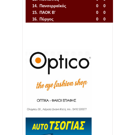
14.
Πανσερραϊκός
0
0
15.
ΠΑΟΚ Β'
0
0
16.
Πύργος
0
0
Απόλλων Πόντου
22
11