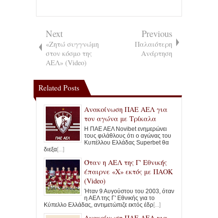
Next
Previous
«Ζητώ συγγνώμη
Παλαιότερη
στον κόσμο της
Ανάρτηση
ΑΕΛ» (Video)
Related Posts
Ανακοίνωση ΠΑΕ ΑΕΛ για
τον αγώνα με Τρίκαλα
Η ΠΑΕ ΑΕΛ Novibet ενημερώνει
τους φιλάθλους ότι ο αγώνας του
Κυπέλλου Ελλάδας Superbet θα
διεξα
[...]
Όταν η ΑΕΛ της Γ' Εθνικής
έπαιρνε «Χ» εκτός με ΠΑΟΚ
(Video)
Ήταν 9 Αυγούστου του 2003, όταν
η ΑΕΛ της Γ' Εθνικής για το
Κύπελλο Ελλάδας, αντιμετώπιζε εκτός έδρ
[...]
Ανακοίνωση ΠΑΕ ΑΕΛ για