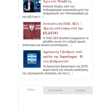
Αχιλλέα Νταβέλη
Άσκηση δίωξης από τον
ποδοσφαιρικό εισαγγελέα μετά την
αναμέτρηση του Πανσερραϊκού με
την ΑΕΛ για τ
[...]
Ανακοίνωση ΠΑΕ ΑΕΛ –
Άμεση απάντηση από την
ΚΕΔ/ΕΠΟ
Η ΠΑΕ ΑΕΛ Novibet ενημερώνει το
φίλαθλο κοινό ότι υπήρξε άμεση
απάντηση και θετική ανταπόκριση
[...]
Αφαίρεση 3 βαθμών από
ομάδα της Superleague - Η
νέα βαθμολογία
Το Διαιτητικό Δικαστήριο της ΕΠΟ
έκανε δεκτή την αίτηση ανάκλησης
της προσωρινής διαταγής για την υ
[...]
Video
Comments
Archive