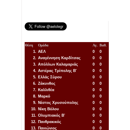
Θέση
Ομάδα
Αγ.
Βαθ.
1.
ΑΕΛ
0
0
2.
Αναγέννηση
Καρδίτσας
0
0
3.
Απόλλων Καλαμαριάς
0
0
4.
Αστέρας Τρίπολης Β'
0
0
5.
Ελλάς Σύρου
0
0
6.
Ζάκυνθος
0
0
7.
Καλλιθέα
0
0
8.
Μαρκό
0
0
9.
Νέστος Χρυσούπολης
0
0
10.
Νίκη Βόλου
0
0
11.
Ολυμπιακός Β'
0
0
12.
Πανθρακικός
0
0
13.
Πανιώνιος
0
0