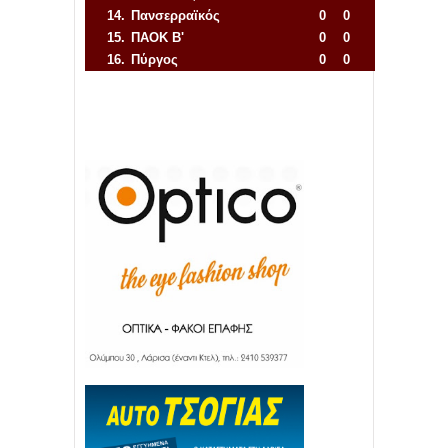
14.
Πανσερραϊκός
0
0
15.
ΠΑΟΚ Β'
0
0
16.
Πύργος
0
0
Απόλλων Πόντου
22
11