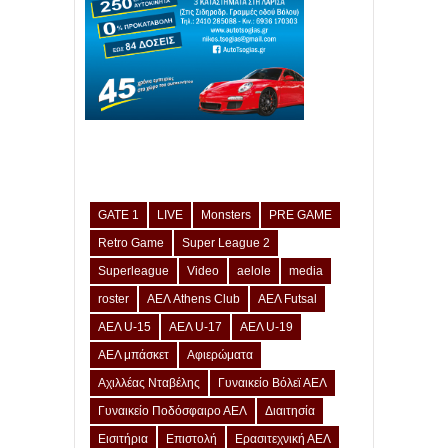
GATE 1
LIVE
Monsters
PRE GAME
Retro Game
Super League 2
Superleague
Video
aelole
media
roster
ΑΕΛ Athens Club
ΑΕΛ Futsal
ΑΕΛ U-15
ΑΕΛ U-17
ΑΕΛ U-19
ΑΕΛ μπάσκετ
Αφιερώματα
Αχιλλέας Νταβέλης
Γυναικείο Βόλεϊ ΑΕΛ
Γυναικείο Ποδόσφαιρο ΑΕΛ
Διαιτησία
Εισιτήρια
Επιστολή
Ερασιτεχνική ΑΕΛ