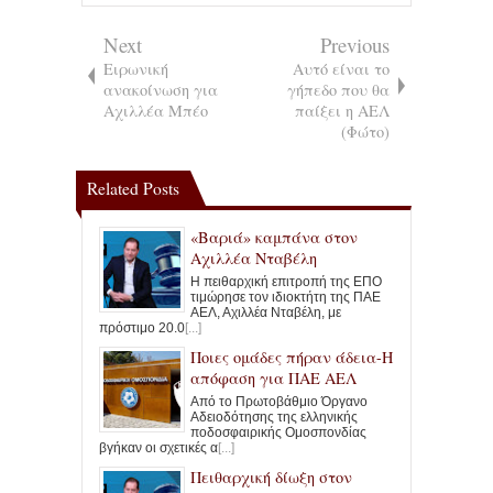
Next
Previous
Ειρωνική
Αυτό είναι το
ανακοίνωση για
γήπεδο που θα
Αχιλλέα Μπέο
παίξει η ΑΕΛ
(Φώτο)
Related Posts
«Βαριά» καμπάνα στον
Αχιλλέα Νταβέλη
Η πειθαρχική επιτροπή της ΕΠΟ
τιμώρησε τον ιδιοκτήτη της ΠΑΕ
ΑΕΛ, Αχιλλέα Νταβέλη, με
πρόστιμο 20.0
[...]
Ποιες ομάδες πήραν άδεια-Η
απόφαση για ΠΑΕ ΑΕΛ
Από το Πρωτοβάθμιο Όργανο
Αδειοδότησης της ελληνικής
ποδοσφαιρικής Ομοσπονδίας
βγήκαν οι σχετικές α
[...]
Πειθαρχική δίωξη στον