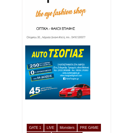
GATE 1
LIVE
Monsters
PRE GAME