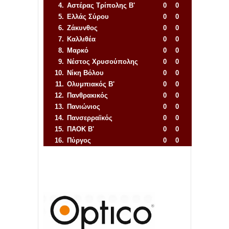
4.
Αστέρας Τρίπολης Β'
0
0
5.
Ελλάς Σύρου
0
0
6.
Ζάκυνθος
0
0
7.
Καλλιθέα
0
0
8.
Μαρκό
0
0
9.
Νέστος Χρυσούπολης
0
0
10.
Νίκη Βόλου
0
0
11.
Ολυμπιακός Β'
0
0
12.
Πανθρακικός
0
0
13.
Πανιώνιος
0
0
14.
Πανσερραϊκός
0
0
15.
ΠΑΟΚ Β'
0
0
16.
Πύργος
0
0
Απόλλων Πόντου
22
11