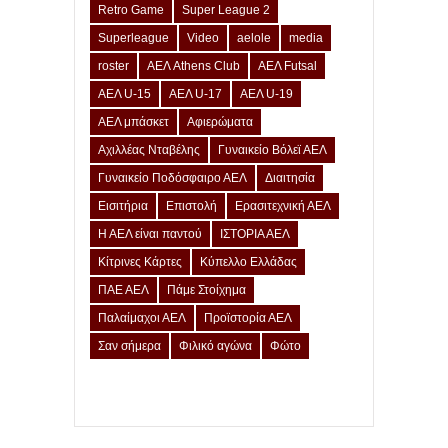
Retro Game
Super League 2
Superleague
Video
aelole
media
roster
ΑΕΛ Athens Club
ΑΕΛ Futsal
ΑΕΛ U-15
ΑΕΛ U-17
ΑΕΛ U-19
ΑΕΛ μπάσκετ
Αφιερώματα
Αχιλλέας Νταβέλης
Γυναικείο Βόλεϊ ΑΕΛ
Γυναικείο Ποδόσφαιρο ΑΕΛ
Διαιτησία
Εισιτήρια
Επιστολή
Ερασιτεχνική ΑΕΛ
Η ΑΕΛ είναι παντού
ΙΣΤΟΡΙΑ ΑΕΛ
Κίτρινες Κάρτες
Κύπελλο Ελλάδας
ΠΑΕ ΑΕΛ
Πάμε Στοίχημα
Παλαίμαχοι ΑΕΛ
Προϊστορία ΑΕΛ
Σαν σήμερα
Φιλικό αγώνα
Φώτο