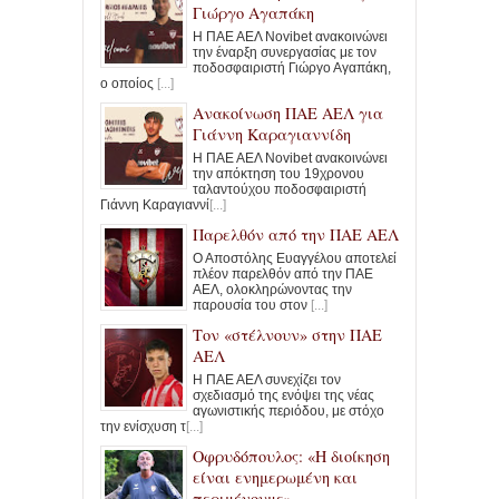
Γιώργο Αγαπάκη
Η ΠΑΕ ΑΕΛ Novibet ανακοινώνει
την έναρξη συνεργασίας με τον
ποδοσφαιριστή Γιώργο Αγαπάκη,
ο οποίος
[...]
Ανακοίνωση ΠΑΕ ΑΕΛ για
Γιάννη Καραγιαννίδη
Η ΠΑΕ ΑΕΛ Novibet ανακοινώνει
την απόκτηση του 19χρονου
ταλαντούχου ποδοσφαιριστή
Γιάννη Καραγιαννί
[...]
Παρελθόν από την ΠΑΕ ΑΕΛ
Ο Αποστόλης Ευαγγέλου αποτελεί
πλέον παρελθόν από την ΠΑΕ
ΑΕΛ, ολοκληρώνοντας την
παρουσία του στον
[...]
Τον «στέλνουν» στην ΠΑΕ
ΑΕΛ
Η ΠΑΕ ΑΕΛ συνεχίζει τον
σχεδιασμό της ενόψει της νέας
αγωνιστικής περιόδου, με στόχο
την ενίσχυση τ
[...]
Οφρυδόπουλος: «Η διοίκηση
είναι ενημερωμένη και
περιμένουμε»