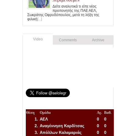
Δείτε αναλυτικά τι είπε νέος
προπονητής της ΠΑΕ ΑΕΛ,
Σωκράτης Οφρυδόπουλος, μετά τη λήξη της
φιλική
[...]
Video
Comments
Archive
Θέση
Ομάδα
Αγ.
Βαθ.
1.
ΑΕΛ
0
0
2.
Αναγέννηση
Καρδίτσας
0
0
3.
Απόλλων Καλαμαριάς
0
0