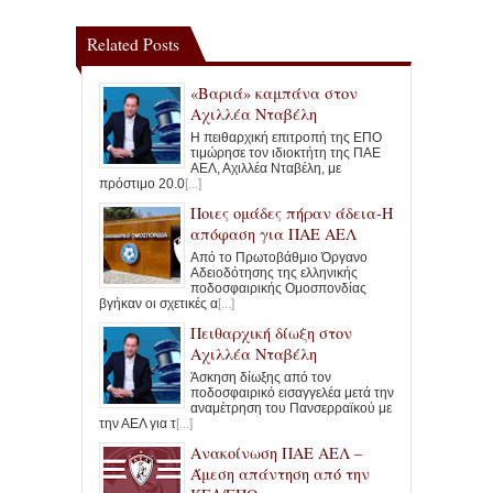
Related Posts
«Βαριά» καμπάνα στον
Αχιλλέα Νταβέλη
Η πειθαρχική επιτροπή της ΕΠΟ
τιμώρησε τον ιδιοκτήτη της ΠΑΕ
ΑΕΛ, Αχιλλέα Νταβέλη, με
πρόστιμο 20.0
[...]
Ποιες ομάδες πήραν άδεια-Η
απόφαση για ΠΑΕ ΑΕΛ
Από το Πρωτοβάθμιο Όργανο
Αδειοδότησης της ελληνικής
ποδοσφαιρικής Ομοσπονδίας
βγήκαν οι σχετικές α
[...]
Πειθαρχική δίωξη στον
Αχιλλέα Νταβέλη
Άσκηση δίωξης από τον
ποδοσφαιρικό εισαγγελέα μετά την
αναμέτρηση του Πανσερραϊκού με
την ΑΕΛ για τ
[...]
Ανακοίνωση ΠΑΕ ΑΕΛ –
Άμεση απάντηση από την