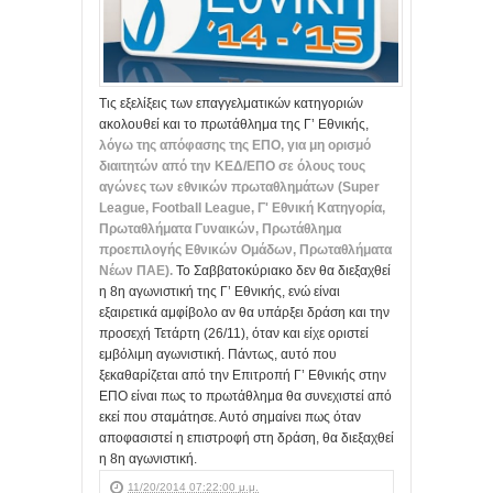
Τις εξελίξεις των επαγγελματικών κατηγοριών
ακολουθεί και το πρωτάθλημα της Γ’ Εθνικής,
λόγω της απόφασης της ΕΠΟ, για μη ορισμό
διαιτητών από την ΚΕΔ/ΕΠΟ σε όλους τους
αγώνες των εθνικών πρωταθλημάτων (Super
League, Football League, Γ' Εθνική Κατηγορία,
Πρωταθλήματα Γυναικών, Πρωτάθλημα
προεπιλογής Εθνικών Ομάδων, Πρωταθλήματα
Νέων ΠΑΕ).
Το Σαββατοκύριακο δεν θα διεξαχθεί
η 8η αγωνιστική της Γ’ Εθνικής, ενώ είναι
εξαιρετικά αμφίβολο αν θα υπάρξει δράση και την
προσεχή Τετάρτη (26/11), όταν και είχε οριστεί
εμβόλιμη αγωνιστική. Πάντως, αυτό που
ξεκαθαρίζεται από την Επιτροπή Γ’ Εθνικής στην
ΕΠΟ είναι πως το πρωτάθλημα θα συνεχιστεί από
εκεί που σταμάτησε. Αυτό σημαίνει πως όταν
αποφασιστεί η επιστροφή στη δράση, θα διεξαχθεί
η 8η αγωνιστική.
11/20/2014 07:22:00 μ.μ.