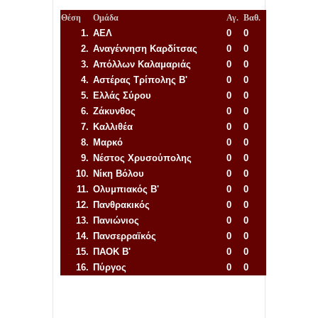
Θέση
Ομάδα
Αγ.
Βαθ.
1.
ΑΕΛ
0
0
2.
Αναγέννηση
Καρδίτσας
0
0
3.
Απόλλων Καλαμαριάς
0
0
4.
Αστέρας Τρίπολης Β'
0
0
5.
Ελλάς Σύρου
0
0
6.
Ζάκυνθος
0
0
7.
Καλλιθέα
0
0
8.
Μαρκό
0
0
9.
Νέστος Χρυσούπολης
0
0
10.
Νίκη Βόλου
0
0
11.
Ολυμπιακός Β'
0
0
12.
Πανθρακικός
0
0
13.
Πανιώνιος
0
0
14.
Πανσερραϊκός
0
0
15.
ΠΑΟΚ Β'
0
0
16.
Πύργος
0
0
Απόλλων Πόντου
22
11