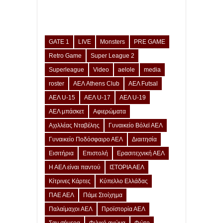
GATE 1
LIVE
Monsters
PRE GAME
Retro Game
Super League 2
Superleague
Video
aelole
media
roster
ΑΕΛ Athens Club
ΑΕΛ Futsal
ΑΕΛ U-15
ΑΕΛ U-17
ΑΕΛ U-19
ΑΕΛ μπάσκετ
Αφιερώματα
Αχιλλέας Νταβέλης
Γυναικείο Βόλεϊ ΑΕΛ
Γυναικείο Ποδόσφαιρο ΑΕΛ
Διαιτησία
Εισιτήρια
Επιστολή
Ερασιτεχνική ΑΕΛ
Η ΑΕΛ είναι παντού
ΙΣΤΟΡΙΑ ΑΕΛ
Κίτρινες Κάρτες
Κύπελλο Ελλάδας
ΠΑΕ ΑΕΛ
Πάμε Στοίχημα
Παλαίμαχοι ΑΕΛ
Προϊστορία ΑΕΛ