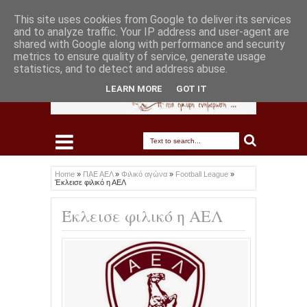
This site uses cookies from Google to deliver its services
and to analyze traffic. Your IP address and user-agent are
shared with Google along with performance and security
metrics to ensure quality of service, generate usage
statistics, and to detect and address abuse.
LEARN MORE
GOT IT
Home
»
ΠΑΕ ΑΕΛ
»
Φιλικό αγώνα
»
Football League
»
Έκλεισε φιλικό η ΑΕΛ
Έκλεισε φιλικό η ΑΕΛ