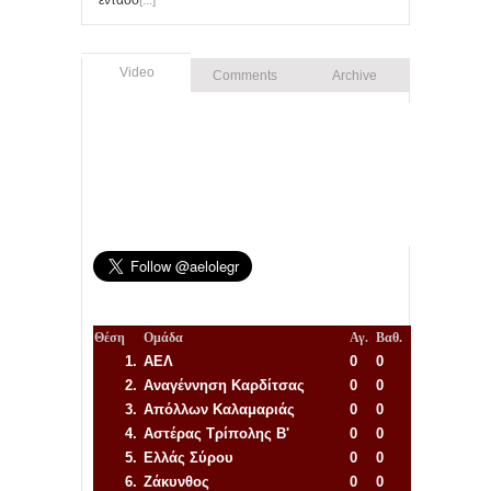
Video
Comments
Archive
Θέση
Ομάδα
Αγ.
Βαθ.
1.
ΑΕΛ
0
0
2.
Αναγέννηση
Καρδίτσας
0
0
3.
Απόλλων Καλαμαριάς
0
0
4.
Αστέρας Τρίπολης Β'
0
0
5.
Ελλάς Σύρου
0
0
6.
Ζάκυνθος
0
0