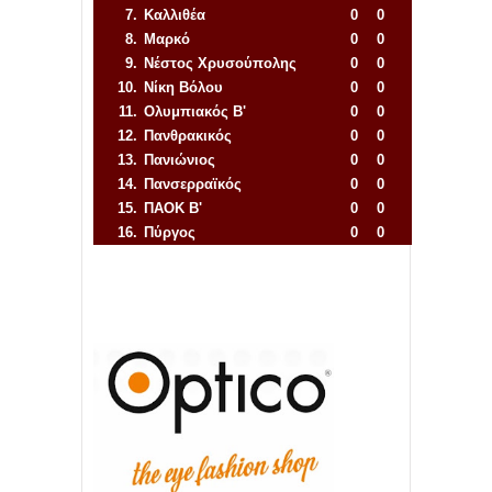
7.
Καλλιθέα
0
0
8.
Μαρκό
0
0
9.
Νέστος Χρυσούπολης
0
0
10.
Νίκη Βόλου
0
0
11.
Ολυμπιακός Β'
0
0
12.
Πανθρακικός
0
0
13.
Πανιώνιος
0
0
14.
Πανσερραϊκός
0
0
15.
ΠΑΟΚ Β'
0
0
16.
Πύργος
0
0
Απόλλων Πόντου
22
11