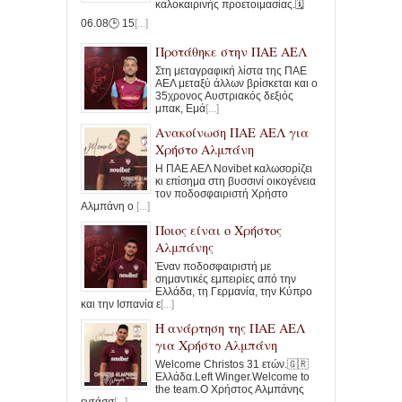
καλοκαιρινής προετοιμασίας.🗓️
06.08🕒 15
[...]
Προτάθηκε στην ΠΑΕ ΑΕΛ
Στη μεταγραφική λίστα της ΠΑΕ
ΑΕΛ μεταξύ άλλων βρίσκεται και ο
35χρονος Αυστριακός δεξιός
μπακ, Εμά
[...]
Ανακοίνωση ΠΑΕ ΑΕΛ για
Χρήστο Αλμπάνη
Η ΠΑΕ ΑΕΛ Novibet καλωσορίζει
κι επίσημα στη βυσσινί οικογένεια
τον ποδοσφαιριστή Χρήστο
Αλμπάνη ο
[...]
Ποιος είναι ο Χρήστος
Αλμπάνης
Έναν ποδοσφαιριστή με
σημαντικές εμπειρίες από την
Ελλάδα, τη Γερμανία, την Κύπρο
και την Ισπανία ε
[...]
Η ανάρτηση της ΠΑΕ ΑΕΛ
για Χρήστο Αλμπάνη
Welcome Christos 31 ετών.🇬🇷
Ελλάδα.Left Winger.Welcome to
the team.Ο Χρήστος Αλμπάνης
εντάσσ
[...]