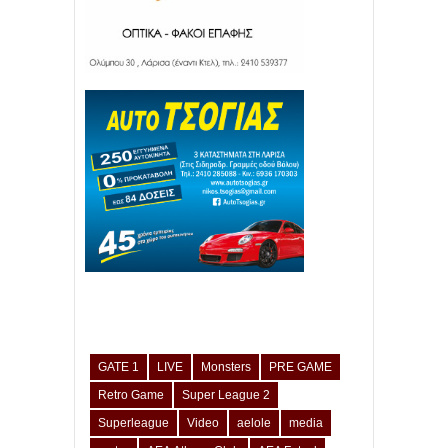
GATE 1
LIVE
Monsters
PRE GAME
Retro Game
Super League 2
Superleague
Video
aelole
media