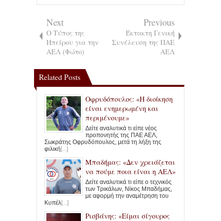
Next
Previous
Ο Τύπος της
Έκτακτη Γενική
Ηπείρου για την
Συνέλευση της ΠΑΕ
ΑΕΛ (Φώτο)
ΑΕΛ
Related Posts
Οφρυδόπουλος: «Η διοίκηση
είναι ενημερωμένη και
περιμένουμε»
Δείτε αναλυτικά τι είπε νέος
προπονητής της ΠΑΕ ΑΕΛ,
Σωκράτης Οφρυδόπουλος, μετά τη λήξη της
φιλική
[...]
Μπαδήμας: «Δεν χρειάζεται
να πούμε ποια είναι η ΑΕΛ»
Δείτε αναλυτικά τι είπε ο τεχνικός
των Τρικάλων, Νίκος Μπαδήμας,
με αφορμή την αναμέτρηση του
Κυπέλ
[...]
Ρισβάνης: «Είμαι σίγουρος