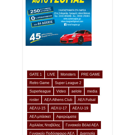
GATE 1
LIVE
Monsters
PRE GAME
Retro Game
Super League 2
Superleague
Video
aelole
media
roster
ΑΕΛ Athens Club
ΑΕΛ Futsal
ΑΕΛ U-15
ΑΕΛ U-17
ΑΕΛ U-19
ΑΕΛ μπάσκετ
Αφιερώματα
Αχιλλέας Νταβέλης
Γυναικείο Βόλεϊ ΑΕΛ
Γυναικείο Ποδόσφαιρο ΑΕΛ
Διαιτησία