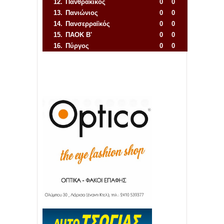
12.
Πανθρακικός
0
0
13.
Πανιώνιος
0
0
14.
Πανσερραϊκός
0
0
15.
ΠΑΟΚ Β'
0
0
16.
Πύργος
0
0
Απόλλων Πόντου
22
11