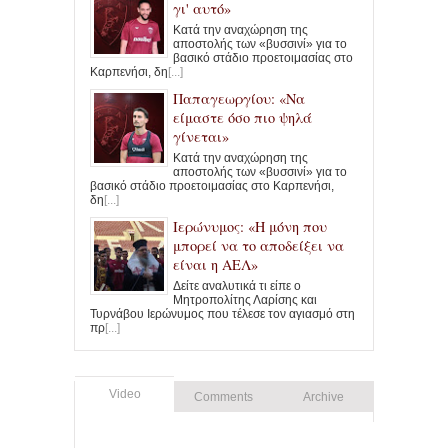
γι' αυτό»
Κατά την αναχώρηση της
αποστολής των «βυσσινί» για το
βασικό στάδιο προετοιμασίας στο
Καρπενήσι, δη
[...]
Παπαγεωργίου: «Να
είμαστε όσο πιο ψηλά
γίνεται»
Κατά την αναχώρηση της
αποστολής των «βυσσινί» για το
βασικό στάδιο προετοιμασίας στο Καρπενήσι,
δη
[...]
Ιερώνυμος: «Η μόνη που
μπορεί να το αποδείξει να
είναι η ΑΕΛ»
Δείτε αναλυτικά τι είπε ο
Μητροπολίτης Λαρίσης και
Τυρνάβου Ιερώνυμος που τέλεσε τον αγιασμό στη
πρ
[...]
Video
Comments
Archive