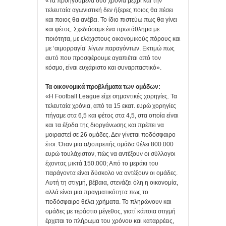
«Τα προηγούμενα δύο χρόνια μέχρι και την
τελευταία αγωνιστική δεν ήξερες ποιος θα πέσει
και ποιος θα ανέβει. Το ίδιο πιστεύω πως θα γίνει
και φέτος. Σχεδιάσαμε ένα πρωτάθλημα με
ποιότητα, με ελάχιστους οικονομικούς πόρους και
με ‘αιμορραγία’ λίγων παραγόντων. Εκτιμώ πως
αυτό που προσφέρουμε αγαπιέται από τον
κόσμο, είναι ευχάριστο και συναρπαστικό».
Τα οικονομικά προβλήματα των ομάδων:
«Η Football League είχε σημαντικές χορηγίες. Τα
τελευταία χρόνια, από τα 15 εκατ. ευρώ χορηγίες
πήγαμε στα 6,5 και φέτος στα 4,5, στα οποία είναι
και τα έξοδα της διοργάνωσης και πρέπει να
μοιραστεί σε 26 ομάδες. Δεν γίνεται ποδόσφαιρο
έτσι. Όταν μια αξιοπρεπής ομάδα θέλει 800.000
ευρώ τουλάχιστον, πώς να αντέξουν οι σύλλογοι
έχοντας μικτά 150.000; Από το μεράκι του
παράγοντα είναι δύσκολο να αντέξουν οι ομάδες.
Αυτή τη στιγμή, βέβαια, στενάζει όλη η οικονομία,
αλλά είναι μια πραγματικότητα πως το
ποδόσφαιρο θέλει χρήματα. Το πληρώνουν και
ομάδες με τεράστιο μέγεθος, γιατί κάποια στιγμή
έρχεται το πλήρωμα του χρόνου και καταρρέεις,