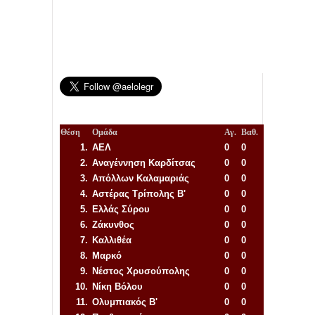
Θέση
Ομάδα
Αγ.
Βαθ.
1.
ΑΕΛ
0
0
2.
Αναγέννηση
Καρδίτσας
0
0
3.
Απόλλων Καλαμαριάς
0
0
4.
Αστέρας Τρίπολης Β'
0
0
5.
Ελλάς Σύρου
0
0
6.
Ζάκυνθος
0
0
7.
Καλλιθέα
0
0
8.
Μαρκό
0
0
9.
Νέστος Χρυσούπολης
0
0
10.
Νίκη Βόλου
0
0
11.
Ολυμπιακός Β'
0
0