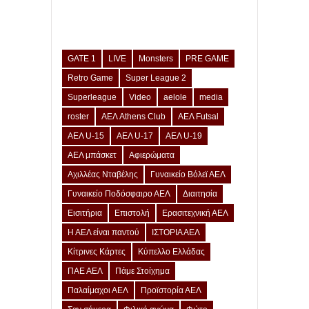
GATE 1
LIVE
Monsters
PRE GAME
Retro Game
Super League 2
Superleague
Video
aelole
media
roster
ΑΕΛ Athens Club
ΑΕΛ Futsal
ΑΕΛ U-15
ΑΕΛ U-17
ΑΕΛ U-19
ΑΕΛ μπάσκετ
Αφιερώματα
Αχιλλέας Νταβέλης
Γυναικείο Βόλεϊ ΑΕΛ
Γυναικείο Ποδόσφαιρο ΑΕΛ
Διαιτησία
Εισιτήρια
Επιστολή
Ερασιτεχνική ΑΕΛ
Η ΑΕΛ είναι παντού
ΙΣΤΟΡΙΑ ΑΕΛ
Κίτρινες Κάρτες
Κύπελλο Ελλάδας
ΠΑΕ ΑΕΛ
Πάμε Στοίχημα
Παλαίμαχοι ΑΕΛ
Προϊστορία ΑΕΛ