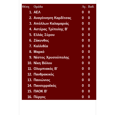
Θέση
Ομάδα
Αγ.
Βαθ.
1.
ΑΕΛ
0
0
2.
Αναγέννηση
Καρδίτσας
0
0
3.
Απόλλων Καλαμαριάς
0
0
4.
Αστέρας Τρίπολης Β'
0
0
5.
Ελλάς Σύρου
0
0
6.
Ζάκυνθος
0
0
7.
Καλλιθέα
0
0
8.
Μαρκό
0
0
9.
Νέστος Χρυσούπολης
0
0
10.
Νίκη Βόλου
0
0
11.
Ολυμπιακός Β'
0
0
12.
Πανθρακικός
0
0
13.
Πανιώνιος
0
0
14.
Πανσερραϊκός
0
0
15.
ΠΑΟΚ Β'
0
0
16.
Πύργος
0
0
Απόλλων Πόντου
22
11