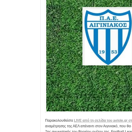
Παρακολουθείστε
LIVE από τη σελίδα του aelole.gr 
αναμέτρησης της ΑΕΛ απέναντι στον Αιγινιακό, που θα 
7ης αγωνιστικής του Βορείου ομίλου της Football Lea