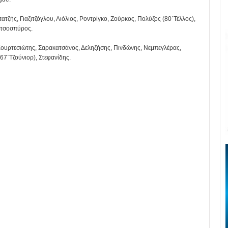
ατζής, Γιαζιτζόγλου, Λιόλιος, Ροντρίγκο, Ζούρκος, Πολύζος (80΄Τέλλος),
υτσοσπύρος.
υρτεσιώτης, Σαρακατσάνος, Δεληζήσης, Πινδώνης, Νεμπεγλέρας,
67΄Τζούνιορ), Στεφανίδης.