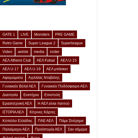
GATE 1
LIVE
Monsters
PRE GAME
Retro Game
Super League 2
Superleague
Video
aelole
media
roster
ΑΕΛ Athens Club
ΑΕΛ Futsal
ΑΕΛ U-15
ΑΕΛ U-17
ΑΕΛ U-19
ΑΕΛ μπάσκετ
Αφιερώματα
Αχιλλέας Νταβέλης
Γυναικείο Βόλεϊ ΑΕΛ
Γυναικείο Ποδόσφαιρο ΑΕΛ
Διαιτησία
Εισιτήρια
Επιστολή
Ερασιτεχνική ΑΕΛ
Η ΑΕΛ είναι παντού
ΙΣΤΟΡΙΑ ΑΕΛ
Κίτρινες Κάρτες
Κύπελλο Ελλάδας
ΠΑΕ ΑΕΛ
Πάμε Στοίχημα
Παλαίμαχοι ΑΕΛ
Προϊστορία ΑΕΛ
Σαν σήμερα