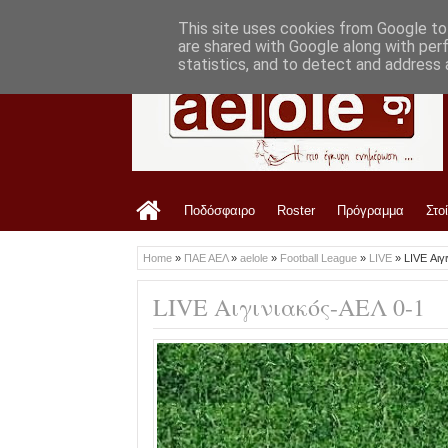
LATEST
5:11 PM
Φιλική ισοπαλία για την ΑΕΛ
This site uses cookies from Google to 
are shared with Google along with per
statistics, and to detect and address 
Ποδόσφαιρο
Roster
Πρόγραμμα
Στο
Home
»
ΠΑΕ ΑΕΛ
»
aelole
»
Football League
»
LIVE
»
LIVE Αιγ
LIVE Αιγινιακός-ΑΕΛ 0-1