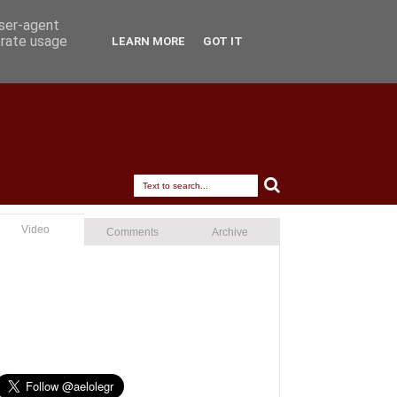
user-agent
erate usage
LEARN MORE
GOT IT
Video
Comments
Archive