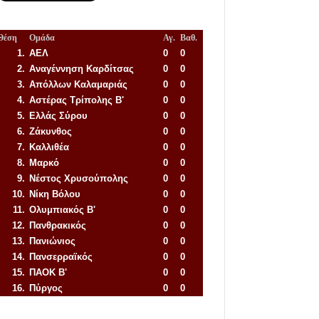
Θέση
Ομάδα
Αγ.
Βαθ.
1.
ΑΕΛ
0
0
2.
Αναγέννηση
Καρδίτσας
0
0
3.
Απόλλων Καλαμαριάς
0
0
4.
Αστέρας Τρίπολης Β'
0
0
5.
Ελλάς Σύρου
0
0
6.
Ζάκυνθος
0
0
7.
Καλλιθέα
0
0
8.
Μαρκό
0
0
9.
Νέστος Χρυσούπολης
0
0
10.
Νίκη Βόλου
0
0
11.
Ολυμπιακός Β'
0
0
12.
Πανθρακικός
0
0
13.
Πανιώνιος
0
0
14.
Πανσερραϊκός
0
0
15.
ΠΑΟΚ Β'
0
0
16.
Πύργος
0
0
Απόλλων Πόντου
22