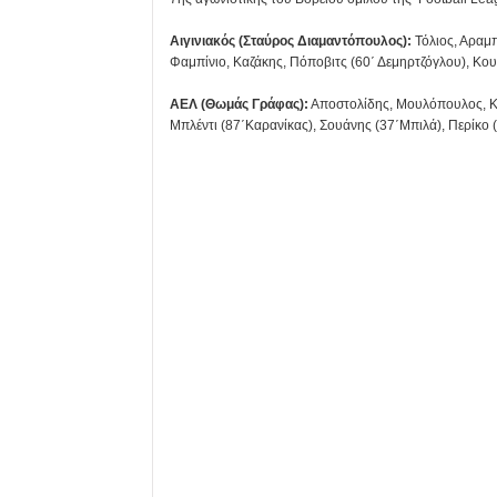
Αιγινιακός (Σταύρος Διαμαντόπουλος):
Τόλιος, Αραμπ
Φαμπίνιο, Καζάκης, Πόποβιτς (60΄ Δεμηρτζόγλου), Κο
ΑΕΛ (Θωμάς Γράφας):
Αποστολίδης, Μουλόπουλος, Κο
Μπλέντι (87΄Καρανίκας), Σουάνης (37΄Μπιλά), Περίκο (