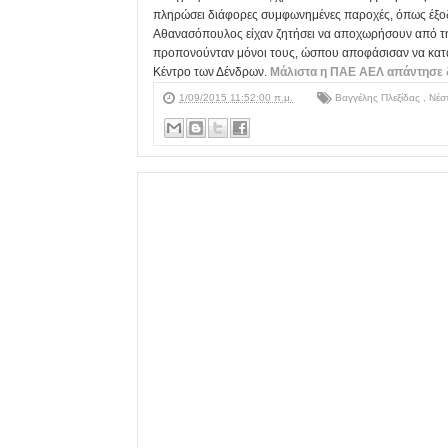
πληρώσει διάφορες συμφωνημένες παροχές, όπως έξοδα 
Αθανασόπουλος είχαν ζητήσει να αποχωρήσουν από την
προπονούνταν μόνοι τους, ώσπου αποφάσισαν να κατα
Κέντρο των Δένδρων.
Μάλιστα η ΠΑΕ ΑΕΛ απάντησε δ
1/09/2015 11:52:00 π.μ.
Βαγγέλης Πλεξίδας
,
Νέσ