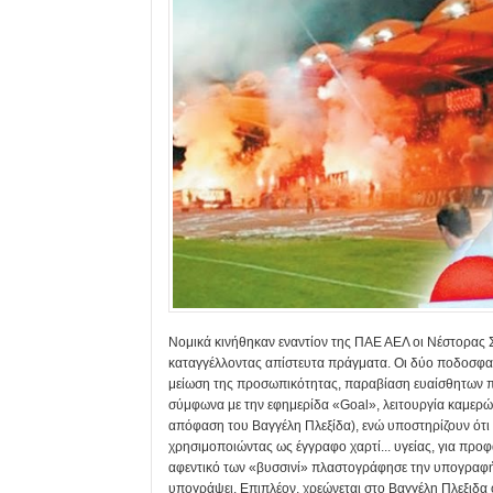
Νομικά κινήθηκαν εναντίον της ΠΑΕ ΑΕΛ οι Νέστορας 
καταγγέλλοντας απίστευτα πράγματα. Οι δύο ποδοσφαι
μείωση της προσωπικότητας, παραβίαση ευαίσθητων π
σύμφωνα με την εφημερίδα «Goal», λειτουργία καμερών
απόφαση του Βαγγέλη Πλεξίδα), ενώ υποστηρίζουν ότι 
χρησιμοποιώντας ως έγγραφο χαρτί... υγείας, για προ
αφεντικό των «βυσσινί» πλαστογράφησε την υπογραφή
υπογράψει. Επιπλέον, χρεώνεται στο Βαγγέλη Πλεξιδα ότ