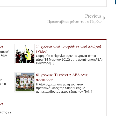
Previous
Προπονήθηκε μόνος του ο Περίκο
o)
14 χρόνια από το οφσάιντ από πλάγιο!
(Video)
ιστροφή
Η ΑΕΛ
Θυμηθείτε τι είχε γίνει πριν 14 χρόνια τέτοια
μέρα (14 Μαρτίου 2012) στην αναμέτρηση ΑΕΛ-
Πανσερρα
[...]
61 χρόνια: Τι κάνει η ΑΕΛ στις
πρεμιέρες
το
και ο
Η ΑΕΛ ρίχνεται στη μάχη του νέου
πρωταθλήματος της Super League
αντιμετωπίζοντας εκτός έδρας τον ΠΑ
[...]
o)
 στις 22