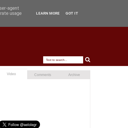
user-agent
erate usage
LEARN MORE
GOT IT
Video
Comments
Archive