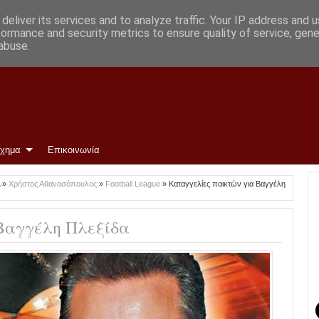
ρωμένη και περιμένουμε»
deliver its services and to analyze traffic. Your IP address and 
formance and security metrics to ensure quality of service, gen
abuse.
ίχημα
Επικοινωνία
Λ
»
Χρήστος Αθανασόπουλος
»
Football League
»
Καταγγελίες παικτών για Βαγγέλη
Βαγγέλη Πλεξίδα