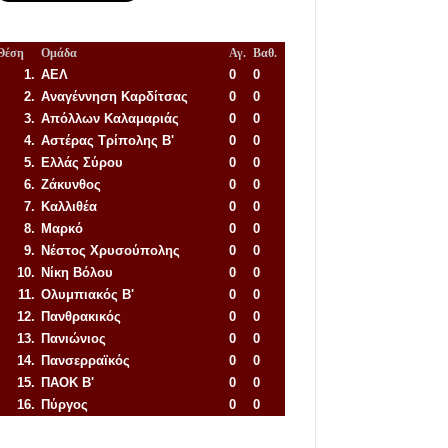
Θέση
Ομάδα
Αγ.
Βαθ.
1.
ΑΕΛ
0
0
2.
Αναγέννηση
Καρδίτσας
0
0
3.
Απόλλων Καλαμαριάς
0
0
4.
Αστέρας Τρίπολης Β'
0
0
5.
Ελλάς Σύρου
0
0
6.
Ζάκυνθος
0
0
7.
Καλλιθέα
0
0
8.
Μαρκό
0
0
9.
Νέστος Χρυσούπολης
0
0
10.
Νίκη Βόλου
0
0
11.
Ολυμπιακός Β'
0
0
12.
Πανθρακικός
0
0
13.
Πανιώνιος
0
0
14.
Πανσερραϊκός
0
0
15.
ΠΑΟΚ Β'
0
0
16.
Πύργος
0
0
Απόλλων Πόντου
22