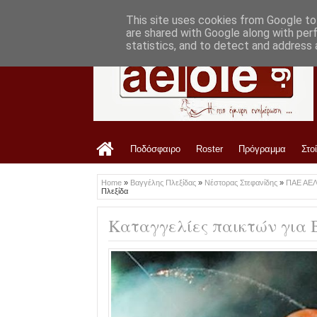
LATEST
7:33 PM
Οφρυδόπουλος: «Η διοίκηση είναι ενημε
This site uses cookies from Google to 
are shared with Google along with per
statistics, and to detect and address 
Ποδόσφαιρο
Roster
Πρόγραμμα
Στο
Home
»
Βαγγέλης Πλεξίδας
»
Νέστορας Στεφανίδης
»
ΠΑΕ ΑΕ
Πλεξίδα
Καταγγελίες παικτών για 