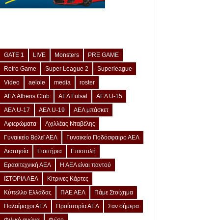
GATE 1
LIVE
Monsters
PRE GAME
Retro Game
Super League 2
Superleague
Video
aelole
media
roster
ΑΕΛ Athens Club
ΑΕΛ Futsal
ΑΕΛ U-15
ΑΕΛ U-17
ΑΕΛ U-19
ΑΕΛ μπάσκετ
Αφιερώματα
Αχιλλέας Νταβέλης
Γυναικείο Βόλεϊ ΑΕΛ
Γυναικείο Ποδόσφαιρο ΑΕΛ
Διαιτησία
Εισιτήρια
Επιστολή
Ερασιτεχνική ΑΕΛ
Η ΑΕΛ είναι παντού
ΙΣΤΟΡΙΑ ΑΕΛ
Κίτρινες Κάρτες
Κύπελλο Ελλάδας
ΠΑΕ ΑΕΛ
Πάμε Στοίχημα
Παλαίμαχοι ΑΕΛ
Προϊστορία ΑΕΛ
Σαν σήμερα