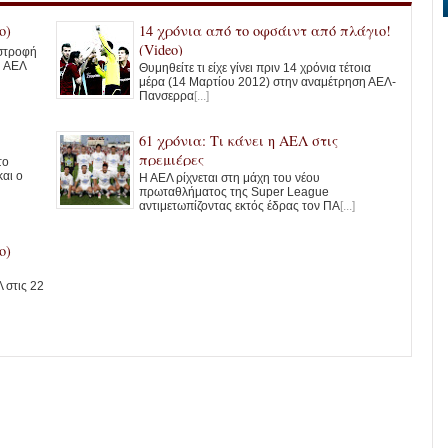
o)
14 χρόνια από το οφσάιντ από πλάγιο!
(Video)
ιστροφή
Η ΑΕΛ
Θυμηθείτε τι είχε γίνει πριν 14 χρόνια τέτοια
μέρα (14 Μαρτίου 2012) στην αναμέτρηση ΑΕΛ-
Πανσερρα
[...]
61 χρόνια: Τι κάνει η ΑΕΛ στις
πρεμιέρες
το
και ο
Η ΑΕΛ ρίχνεται στη μάχη του νέου
πρωταθλήματος της Super League
αντιμετωπίζοντας εκτός έδρας τον ΠΑ
[...]
o)
 στις 22