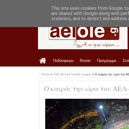
LATEST
10:03 PM
Από την ΑΕΛ στη Ζέμπλιν Μιχαλόβτσε (
This site uses cookies from Google to 
are shared with Google along with per
statistics, and to detect and address 
Ποδόσφαιρο
Roster
Πρόγραμμα
Στο
Home
»
ΠΑΕ ΑΕΛ
»
Football League
»
Ο καιρός την ώρα του 
Ο καιρός την ώρα του ΑΕΛ