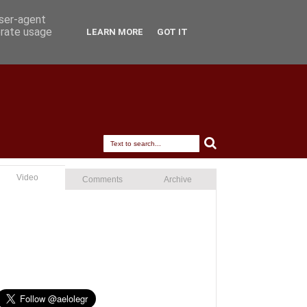
user-agent
erate usage
LEARN MORE
GOT IT
Video
Comments
Archive