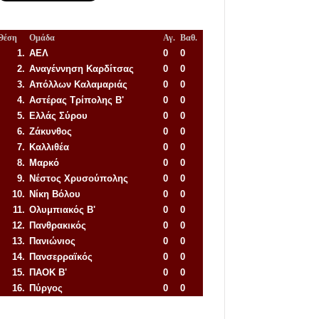
Θέση
Ομάδα
Αγ.
Βαθ.
1.
ΑΕΛ
0
0
2.
Αναγέννηση
Καρδίτσας
0
0
3.
Απόλλων Καλαμαριάς
0
0
4.
Αστέρας Τρίπολης Β'
0
0
5.
Ελλάς Σύρου
0
0
6.
Ζάκυνθος
0
0
7.
Καλλιθέα
0
0
8.
Μαρκό
0
0
9.
Νέστος Χρυσούπολης
0
0
10.
Νίκη Βόλου
0
0
11.
Ολυμπιακός Β'
0
0
12.
Πανθρακικός
0
0
13.
Πανιώνιος
0
0
14.
Πανσερραϊκός
0
0
15.
ΠΑΟΚ Β'
0
0
16.
Πύργος
0
0
Απόλλων Πόντου
22