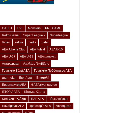
GATE 1
LIVE
Monsters
PRE GAME
Retro Game
Super League 2
Superleague
Video
aelole
media
roster
ΑΕΛ Athens Club
ΑΕΛ Futsal
ΑΕΛ U-15
ΑΕΛ U-17
ΑΕΛ U-19
ΑΕΛ μπάσκετ
Αφιερώματα
Αχιλλέας Νταβέλης
Γυναικείο Βόλεϊ ΑΕΛ
Γυναικείο Ποδόσφαιρο ΑΕΛ
Διαιτησία
Εισιτήρια
Επιστολή
Ερασιτεχνική ΑΕΛ
Η ΑΕΛ είναι παντού
ΙΣΤΟΡΙΑ ΑΕΛ
Κίτρινες Κάρτες
Κύπελλο Ελλάδας
ΠΑΕ ΑΕΛ
Πάμε Στοίχημα
Παλαίμαχοι ΑΕΛ
Προϊστορία ΑΕΛ
Σαν σήμερα