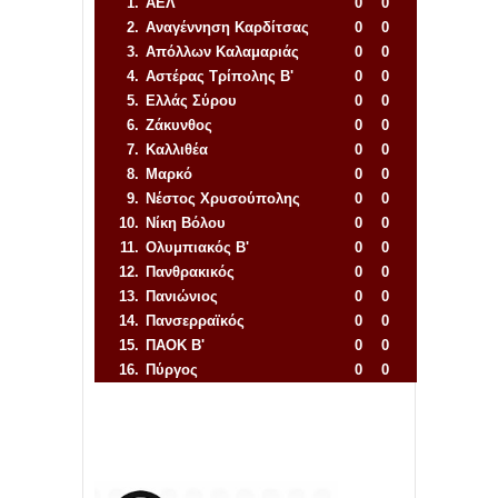
1.
ΑΕΛ
0
0
2.
Αναγέννηση
Καρδίτσας
0
0
3.
Απόλλων Καλαμαριάς
0
0
4.
Αστέρας Τρίπολης Β'
0
0
5.
Ελλάς Σύρου
0
0
6.
Ζάκυνθος
0
0
7.
Καλλιθέα
0
0
8.
Μαρκό
0
0
9.
Νέστος Χρυσούπολης
0
0
10.
Νίκη Βόλου
0
0
11.
Ολυμπιακός Β'
0
0
12.
Πανθρακικός
0
0
13.
Πανιώνιος
0
0
14.
Πανσερραϊκός
0
0
15.
ΠΑΟΚ Β'
0
0
16.
Πύργος
0
0
Απόλλων Πόντου
22
11