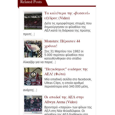
Related Posts
Τα καλύτερα της «βυσσινί»
εξέδρας (Video)
Δείτε τις ομορφότερες στιγμές που
δημιούργησαν οι φίλαθλοι της
ΑΕΛ κατά τη διάρκεια της πρώτης
προπ
[...]
Monsters: Πέρασαν 44
χρόνια!
Στις 31 Μαρτίου του 1982 οι
5.000 περίπου φίλαθλοι που
κατευθύνθηκαν στο στάδιο
Αλκαζάρ για να παρα
[...]
"Παγκόσμιος" ο κόσμος της
ΑΕΛ! (Φώτο)
Μία οπαδική σελίδα στο facebook,
Ultras Clips, η οποία αριθμεί
περισσότερα από 340.000 μέλη,
ανάρτη
[...]
Οι οπαδοί της ΑΕΛ στην
Allwyn Arena (Video)
Βροντερό «παρών» των φίλων της
ΑΕΛ στη Νέα Φιλαδέλφεια. Οι
φίλαθλοι της ΑΕΛ βρέθηκαν στη