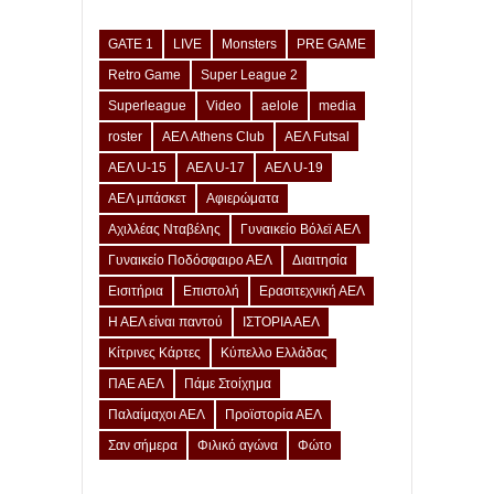
GATE 1
LIVE
Monsters
PRE GAME
Retro Game
Super League 2
Superleague
Video
aelole
media
roster
ΑΕΛ Athens Club
ΑΕΛ Futsal
ΑΕΛ U-15
ΑΕΛ U-17
ΑΕΛ U-19
ΑΕΛ μπάσκετ
Αφιερώματα
Αχιλλέας Νταβέλης
Γυναικείο Βόλεϊ ΑΕΛ
Γυναικείο Ποδόσφαιρο ΑΕΛ
Διαιτησία
Εισιτήρια
Επιστολή
Ερασιτεχνική ΑΕΛ
Η ΑΕΛ είναι παντού
ΙΣΤΟΡΙΑ ΑΕΛ
Κίτρινες Κάρτες
Κύπελλο Ελλάδας
ΠΑΕ ΑΕΛ
Πάμε Στοίχημα
Παλαίμαχοι ΑΕΛ
Προϊστορία ΑΕΛ
Σαν σήμερα
Φιλικό αγώνα
Φώτο