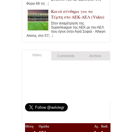
θύρα 48 το
[...]
Κοινό σύνθημα για τα
Τέμπη στο ΑΕΚ-ΑΕΛ (Video)
Στην αναμέτρηση της
Superleague της ΑΕΚ με την ΑΕΛ
που έγινε στην Αγιά Σοφιά - Allwyn
Arena, στο 57
[...]
Video
Comments
Archive
Θέση
Ομάδα
Αγ.
Βαθ.