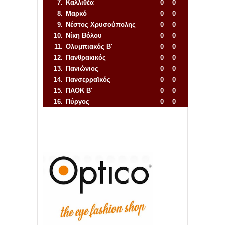
7.
Καλλιθέα
0
0
8.
Μαρκό
0
0
9.
Νέστος Χρυσούπολης
0
0
10.
Νίκη Βόλου
0
0
11.
Ολυμπιακός Β'
0
0
12.
Πανθρακικός
0
0
13.
Πανιώνιος
0
0
14.
Πανσερραϊκός
0
0
15.
ΠΑΟΚ Β'
0
0
16.
Πύργος
0
0
Απόλλων Πόντου
22
11