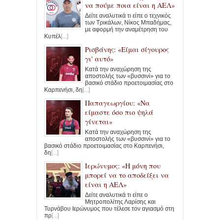
να πούμε ποια είναι η ΑΕΛ»
Δείτε αναλυτικά τι είπε ο τεχνικός
των Τρικάλων, Νίκος Μπαδήμας,
με αφορμή την αναμέτρηση του
Κυπέλ
[...]
Ρισβάνης: «Είμαι σίγουρος
γι' αυτό»
Κατά την αναχώρηση της
αποστολής των «βυσσινί» για το
βασικό στάδιο προετοιμασίας στο
Καρπενήσι, δη
[...]
Παπαγεωργίου: «Να
είμαστε όσο πιο ψηλά
γίνεται»
Κατά την αναχώρηση της
αποστολής των «βυσσινί» για το
βασικό στάδιο προετοιμασίας στο Καρπενήσι,
δη
[...]
Ιερώνυμος: «Η μόνη που
μπορεί να το αποδείξει να
είναι η ΑΕΛ»
Δείτε αναλυτικά τι είπε ο
Μητροπολίτης Λαρίσης και
Τυρνάβου Ιερώνυμος που τέλεσε τον αγιασμό στη
πρ
[...]