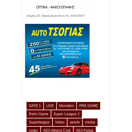
GATE 1
LIVE
Monsters
PRE GAME
Retro Game
Super League 2
Superleague
Video
aelole
media
roster
ΑΕΛ Athens Club
ΑΕΛ Futsal