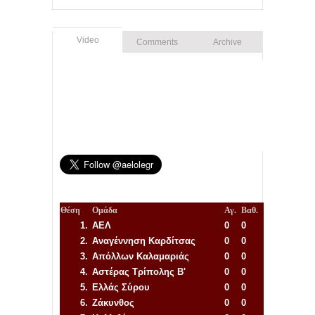
Video
Comments
Archive
Θέση
Ομάδα
Αγ.
Βαθ.
1.
ΑΕΛ
0
0
2.
Αναγέννηση
Καρδίτσας
0
0
3.
Απόλλων Καλαμαριάς
0
0
4.
Αστέρας Τρίπολης Β'
0
0
5.
Ελλάς Σύρου
0
0
6.
Ζάκυνθος
0
0