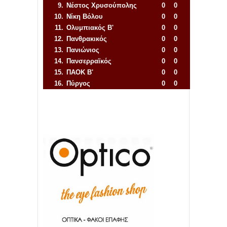
9.
Νέστος Χρυσούπολης
0
0
10.
Νίκη Βόλου
0
0
11.
Ολυμπιακός Β'
0
0
12.
Πανθρακικός
0
0
13.
Πανιώνιος
0
0
14.
Πανσερραϊκός
0
0
15.
ΠΑΟΚ Β'
0
0
16.
Πύργος
0
0
Απόλλων Πόντου
22
11