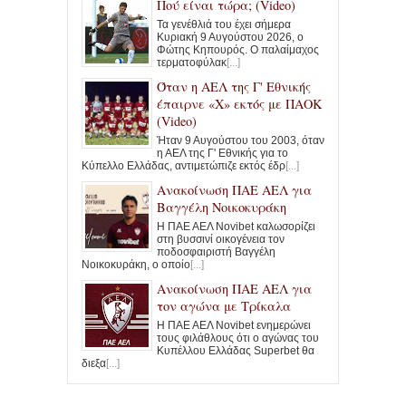
Πού είναι τώρα; (Video)
Τα γενέθλιά του έχει σήμερα
Κυριακή 9 Αυγούστου 2026, ο
Φώτης Κηπουρός. Ο παλαίμαχος
τερματοφύλακ
[...]
Όταν η ΑΕΛ της Γ' Εθνικής
έπαιρνε «Χ» εκτός με ΠΑΟΚ
(Video)
Ήταν 9 Αυγούστου του 2003, όταν
η ΑΕΛ της Γ' Εθνικής για το
Κύπελλο Ελλάδας, αντιμετώπιζε εκτός έδρ
[...]
Ανακοίνωση ΠΑΕ ΑΕΛ για
Βαγγέλη Νοικοκυράκη
Η ΠΑΕ ΑΕΛ Novibet καλωσορίζει
στη βυσσινί οικογένεια τον
ποδοσφαιριστή Βαγγέλη
Νοικοκυράκη, ο οποίο
[...]
Ανακοίνωση ΠΑΕ ΑΕΛ για
τον αγώνα με Τρίκαλα
Η ΠΑΕ ΑΕΛ Novibet ενημερώνει
τους φιλάθλους ότι ο αγώνας του
Κυπέλλου Ελλάδας Superbet θα
διεξα
[...]