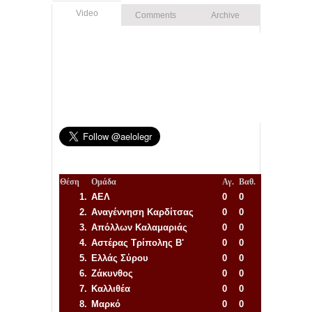
Video
Comments
Archive
Θέση
Ομάδα
Αγ.
Βαθ.
1.
ΑΕΛ
0
0
2.
Αναγέννηση
Καρδίτσας
0
0
3.
Απόλλων Καλαμαριάς
0
0
4.
Αστέρας Τρίπολης Β'
0
0
5.
Ελλάς Σύρου
0
0
6.
Ζάκυνθος
0
0
7.
Καλλιθέα
0
0
8.
Μαρκό
0
0