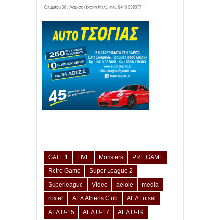
GATE 1
LIVE
Monsters
PRE GAME
Retro Game
Super League 2
Superleague
Video
aelole
media
roster
ΑΕΛ Athens Club
ΑΕΛ Futsal
ΑΕΛ U-15
ΑΕΛ U-17
ΑΕΛ U-19