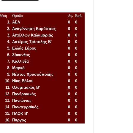
Θέση
Ομάδα
Αγ.
Βαθ.
1.
ΑΕΛ
0
0
2.
Αναγέννηση
Καρδίτσας
0
0
3.
Απόλλων Καλαμαριάς
0
0
4.
Αστέρας Τρίπολης Β'
0
0
5.
Ελλάς Σύρου
0
0
6.
Ζάκυνθος
0
0
7.
Καλλιθέα
0
0
8.
Μαρκό
0
0
9.
Νέστος Χρυσούπολης
0
0
10.
Νίκη Βόλου
0
0
11.
Ολυμπιακός Β'
0
0
12.
Πανθρακικός
0
0
13.
Πανιώνιος
0
0
14.
Πανσερραϊκός
0
0
15.
ΠΑΟΚ Β'
0
0
16.
Πύργος
0
0
Απόλλων Πόντου
22