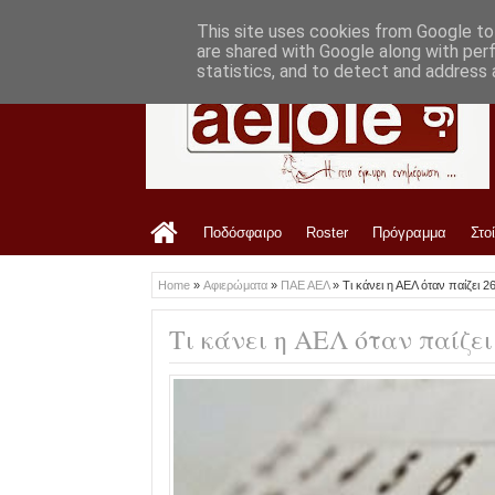
LATEST
11:24 AM
Αυτός σφυρίζει την ΑΕΛ με Τρίκαλα
This site uses cookies from Google to 
are shared with Google along with per
statistics, and to detect and address 
Ποδόσφαιρο
Roster
Πρόγραμμα
Στο
Home
»
Αφιερώματα
»
ΠΑΕ ΑΕΛ
»
Τι κάνει η ΑΕΛ όταν παίζει 
Τι κάνει η ΑΕΛ όταν παίζε