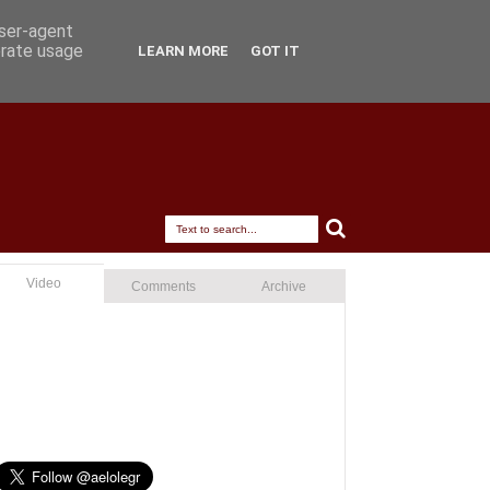
user-agent
erate usage
LEARN MORE
GOT IT
Video
Comments
Archive