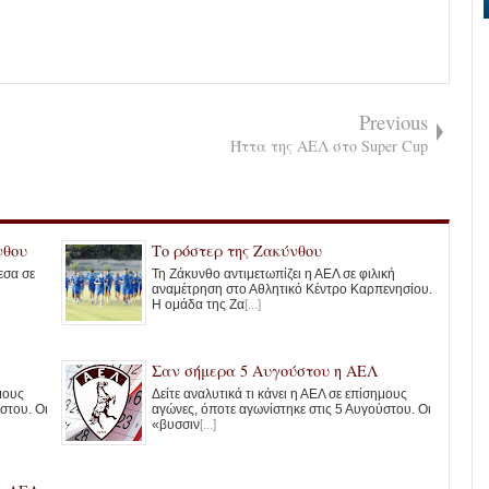
Previous
νθου
Το ρόστερ της Ζακύνθου
εσα σε
Τη Ζάκυνθο αντιμετωπίζει η ΑΕΛ σε φιλική
αναμέτρηση στο Αθλητικό Κέντρο Καρπενησίου.
Η ομάδα της Ζα
[...]
Σαν σήμερα 5 Αυγούστου η ΑΕΛ
ημους
Δείτε αναλυτικά τι κάνει η ΑΕΛ σε επίσημους
στου. Οι
αγώνες, όποτε αγωνίστηκε στις 5 Αυγούστου. Οι
«βυσσιν
[...]