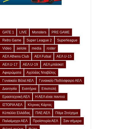
GATE 1
LIVE
Monsters
PRE GAME
Retro Game
Super League 2
Superleague
Video
aelole
media
roster
ΑΕΛ Athens Club
ΑΕΛ Futsal
ΑΕΛ U-15
ΑΕΛ U-17
ΑΕΛ U-19
ΑΕΛ μπάσκετ
Αφιερώματα
Αχιλλέας Νταβέλης
Γυναικείο Βόλεϊ ΑΕΛ
Γυναικείο Ποδόσφαιρο ΑΕΛ
Διαιτησία
Εισιτήρια
Επιστολή
Ερασιτεχνική ΑΕΛ
Η ΑΕΛ είναι παντού
ΙΣΤΟΡΙΑ ΑΕΛ
Κίτρινες Κάρτες
Κύπελλο Ελλάδας
ΠΑΕ ΑΕΛ
Πάμε Στοίχημα
Παλαίμαχοι ΑΕΛ
Προϊστορία ΑΕΛ
Σαν σήμερα