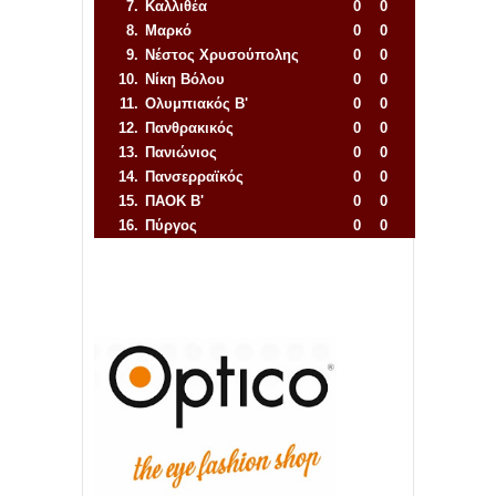
7.
Καλλιθέα
0
0
8.
Μαρκό
0
0
9.
Νέστος Χρυσούπολης
0
0
10.
Νίκη Βόλου
0
0
11.
Ολυμπιακός Β'
0
0
12.
Πανθρακικός
0
0
13.
Πανιώνιος
0
0
14.
Πανσερραϊκός
0
0
15.
ΠΑΟΚ Β'
0
0
16.
Πύργος
0
0
Απόλλων Πόντου
22
11