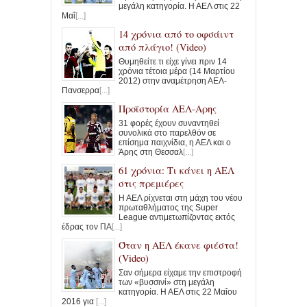
μεγάλη κατηγορία. Η ΑΕΛ στις 22
Μαΐ
[...]
14 χρόνια από το οφσάιντ
από πλάγιο! (Video)
Θυμηθείτε τι είχε γίνει πριν 14
χρόνια τέτοια μέρα (14 Μαρτίου
2012) στην αναμέτρηση ΑΕΛ-
Πανσερρα
[...]
Προϊστορία ΑΕΛ-Αρης
31 φορές έχουν συναντηθεί
συνολικά στο παρελθόν σε
επίσημα παιχνίδια, η ΑΕΛ και ο
Άρης στη Θεσσαλ
[...]
61 χρόνια: Τι κάνει η ΑΕΛ
στις πρεμιέρες
Η ΑΕΛ ρίχνεται στη μάχη του νέου
πρωταθλήματος της Super
League αντιμετωπίζοντας εκτός
έδρας τον ΠΑ
[...]
Όταν η ΑΕΛ έκανε φιέστα!
(Video)
Σαν σήμερα είχαμε την επιστροφή
των «βυσσινί» στη μεγάλη
κατηγορία. Η ΑΕΛ στις 22 Μαΐου
2016 για
[...]