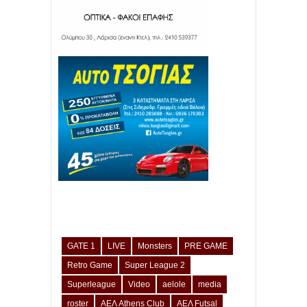
GATE 1
LIVE
Monsters
PRE GAME
Retro Game
Super League 2
Superleague
Video
aelole
media
roster
ΑΕΛ Athens Club
ΑΕΛ Futsal