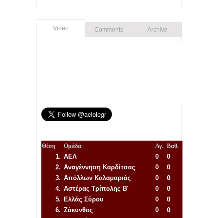
Video
Comments
Archive
Θέση
Ομάδα
Αγ.
Βαθ.
1.
ΑΕΛ
0
0
2.
Αναγέννηση
Καρδίτσας
0
0
3.
Απόλλων Καλαμαριάς
0
0
4.
Αστέρας Τρίπολης Β'
0
0
5.
Ελλάς Σύρου
0
0
6.
Ζάκυνθος
0
0