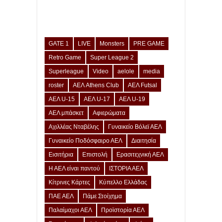
GATE 1
LIVE
Monsters
PRE GAME
Retro Game
Super League 2
Superleague
Video
aelole
media
roster
ΑΕΛ Athens Club
ΑΕΛ Futsal
ΑΕΛ U-15
ΑΕΛ U-17
ΑΕΛ U-19
ΑΕΛ μπάσκετ
Αφιερώματα
Αχιλλέας Νταβέλης
Γυναικείο Βόλεϊ ΑΕΛ
Γυναικείο Ποδόσφαιρο ΑΕΛ
Διαιτησία
Εισιτήρια
Επιστολή
Ερασιτεχνική ΑΕΛ
Η ΑΕΛ είναι παντού
ΙΣΤΟΡΙΑ ΑΕΛ
Κίτρινες Κάρτες
Κύπελλο Ελλάδας
ΠΑΕ ΑΕΛ
Πάμε Στοίχημα
Παλαίμαχοι ΑΕΛ
Προϊστορία ΑΕΛ