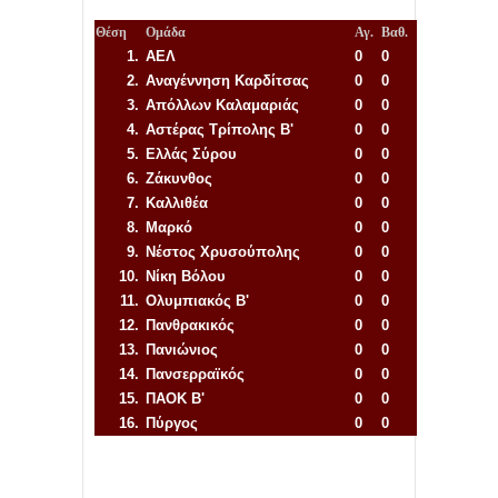
Θέση
Ομάδα
Αγ.
Βαθ.
1.
ΑΕΛ
0
0
2.
Αναγέννηση
Καρδίτσας
0
0
3.
Απόλλων Καλαμαριάς
0
0
4.
Αστέρας Τρίπολης Β'
0
0
5.
Ελλάς Σύρου
0
0
6.
Ζάκυνθος
0
0
7.
Καλλιθέα
0
0
8.
Μαρκό
0
0
9.
Νέστος Χρυσούπολης
0
0
10.
Νίκη Βόλου
0
0
11.
Ολυμπιακός Β'
0
0
12.
Πανθρακικός
0
0
13.
Πανιώνιος
0
0
14.
Πανσερραϊκός
0
0
15.
ΠΑΟΚ Β'
0
0
16.
Πύργος
0
0
Απόλλων Πόντου
22
11