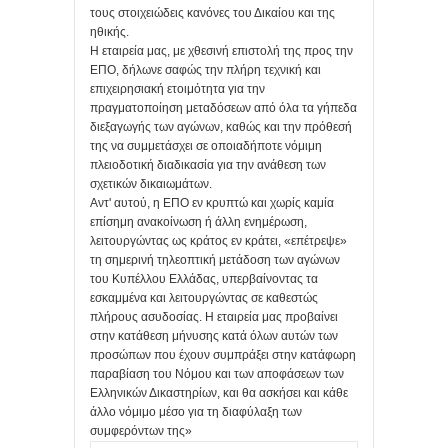
τους στοιχειώδεις κανόνες του Δικαίου και της
ηθικής.
Η εταιρεία μας, με χθεσινή επιστολή της προς την
ΕΠΟ, δήλωνε σαφώς την πλήρη τεχνική και
επιχειρησιακή ετοιμότητα για την
πραγματοποίηση μεταδόσεων από όλα τα γήπεδα
διεξαγωγής των αγώνων, καθώς και την πρόθεσή
της να συμμετάσχει σε οποιαδήποτε νόμιμη
πλειοδοτική διαδικασία για την ανάθεση των
σχετικών δικαιωμάτων.
Αντ' αυτού, η ΕΠΟ εν κρυπτώ και χωρίς καμία
επίσημη ανακοίνωση ή άλλη ενημέρωση,
λειτουργώντας ως κράτος εν κράτει, «επέτρεψε»
τη σημερινή τηλεοπτική μετάδοση των αγώνων
του Κυπέλλου Ελλάδας, υπερβαίνοντας τα
εσκαμμένα και λειτουργώντας σε καθεστώς
πλήρους ασυδοσίας. H εταιρεία μας προβαίνει
στην κατάθεση μήνυσης κατά όλων αυτών των
προσώπων που έχουν συμπράξει στην κατάφωρη
παραβίαση του Νόμου και των αποφάσεων των
Ελληνικών Δικαστηρίων, και θα ασκήσει και κάθε
άλλο νόμιμο μέσο για τη διαφύλαξη των
συμφερόντων της»