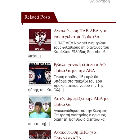
Ανάρτηση
Related Posts
Ανακοίνωση ΠΑΕ ΑΕΛ για
τον αγώνα με Τρίκαλα
Η ΠΑΕ ΑΕΛ Novibet ενημερώνει
τους φιλάθλους ότι ο αγώνας του
Κυπέλλου Ελλάδας Superbet θα
διεξα
[...]
Έβαλε γενική είσοδο ο ΑΟ
Τρίκαλα με την ΑΕΛ
Γενική είσοδος 15 ευρώ θα
υπάρξει στο παιχνίδι του 1ου
προκριματικού γύρου της 1ης
φάσης του Κυπέλλ
[...]
Αυτός σφυρίζει την ΑΕΛ με
Τρίκαλα
Ανακοινώθηκε από την Κεντρική
Επιτροπή Διαιτησίας ο ορισμός
διαιτητή, βοηθών διαιτητών και
παρατηρη
[...]
Ανακοίνωση ΕΠΟ για
Τρίκαλα-ΑΕΛ