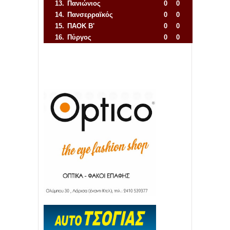
13.
Πανιώνιος
0
0
14.
Πανσερραϊκός
0
0
15.
ΠΑΟΚ Β'
0
0
16.
Πύργος
0
0
Απόλλων Πόντου
22
11