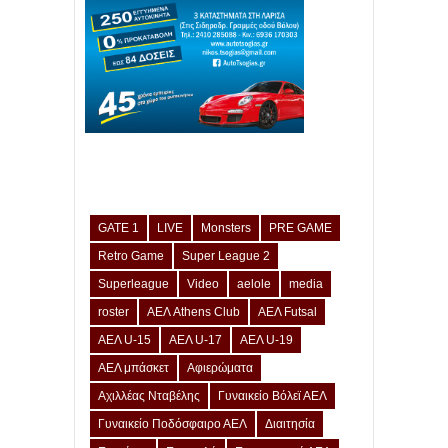
GATE 1
LIVE
Monsters
PRE GAME
Retro Game
Super League 2
Superleague
Video
aelole
media
roster
ΑΕΛ Athens Club
ΑΕΛ Futsal
ΑΕΛ U-15
ΑΕΛ U-17
ΑΕΛ U-19
ΑΕΛ μπάσκετ
Αφιερώματα
Αχιλλέας Νταβέλης
Γυναικείο Βόλεϊ ΑΕΛ
Γυναικείο Ποδόσφαιρο ΑΕΛ
Διαιτησία