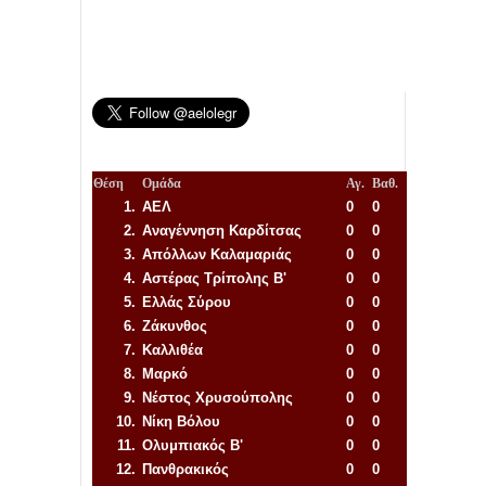
Θέση
Ομάδα
Αγ.
Βαθ.
1.
ΑΕΛ
0
0
2.
Αναγέννηση
Καρδίτσας
0
0
3.
Απόλλων Καλαμαριάς
0
0
4.
Αστέρας Τρίπολης Β'
0
0
5.
Ελλάς Σύρου
0
0
6.
Ζάκυνθος
0
0
7.
Καλλιθέα
0
0
8.
Μαρκό
0
0
9.
Νέστος Χρυσούπολης
0
0
10.
Νίκη Βόλου
0
0
11.
Ολυμπιακός Β'
0
0
12.
Πανθρακικός
0
0