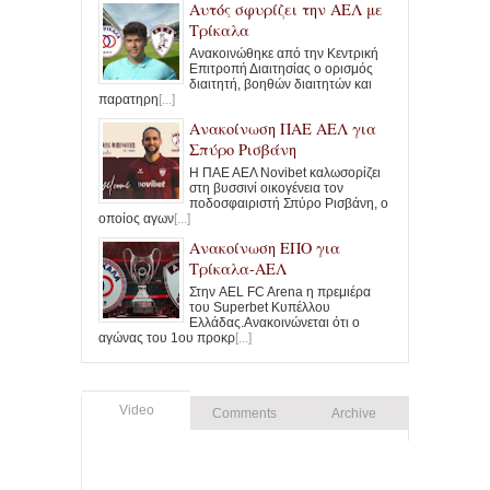
Αυτός σφυρίζει την ΑΕΛ με
Τρίκαλα
Ανακοινώθηκε από την Κεντρική
Επιτροπή Διαιτησίας ο ορισμός
διαιτητή, βοηθών διαιτητών και
παρατηρη
[...]
Ανακοίνωση ΠΑΕ ΑΕΛ για
Σπύρο Ρισβάνη
Η ΠΑΕ ΑΕΛ Novibet καλωσορίζει
στη βυσσινί οικογένεια τον
ποδοσφαιριστή Σπύρο Ρισβάνη, ο
οποίος αγων
[...]
Ανακοίνωση ΕΠΟ για
Τρίκαλα-ΑΕΛ
Στην AEL FC Arena η πρεμιέρα
του Superbet Κυπέλλου
Ελλάδας.Ανακοινώνεται ότι ο
αγώνας του 1ου προκρ
[...]
Video
Comments
Archive