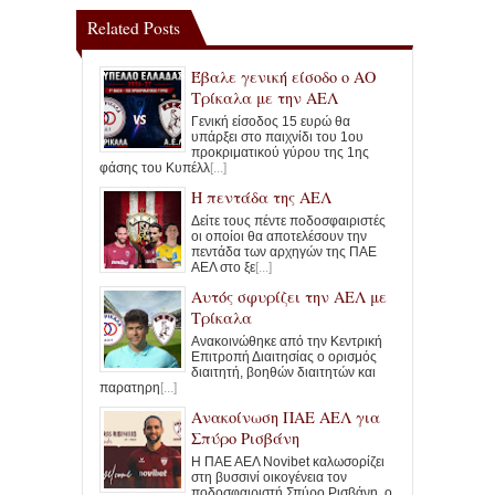
Related Posts
Έβαλε γενική είσοδο ο ΑΟ
Τρίκαλα με την ΑΕΛ
Γενική είσοδος 15 ευρώ θα
υπάρξει στο παιχνίδι του 1ου
προκριματικού γύρου της 1ης
φάσης του Κυπέλλ
[...]
Η πεντάδα της ΑΕΛ
Δείτε τους πέντε ποδοσφαιριστές
οι οποίοι θα αποτελέσουν την
πεντάδα των αρχηγών της ΠΑΕ
ΑΕΛ στο ξε
[...]
Αυτός σφυρίζει την ΑΕΛ με
Τρίκαλα
Ανακοινώθηκε από την Κεντρική
Επιτροπή Διαιτησίας ο ορισμός
διαιτητή, βοηθών διαιτητών και
παρατηρη
[...]
Ανακοίνωση ΠΑΕ ΑΕΛ για
Σπύρο Ρισβάνη
Η ΠΑΕ ΑΕΛ Novibet καλωσορίζει
στη βυσσινί οικογένεια τον
ποδοσφαιριστή Σπύρο Ρισβάνη, ο