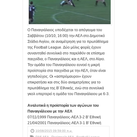
Ο Παναιγιάλειος υποδέχεται το απόγευμα του
Σαββάτου (10/10, 16:00) την ΑΕΛ στο Δημοτικό
Στάδιο Αιγίου, σε αναμέτρηση για το πρωτάθλημα
της Football League. Δύο μόλις φορές έχουν
συναντηθεί συνολικά στο παρελθόν σε επίσημα
παιχνίδια, ο Παναιγιάλειος και η ΑΕΛ, στο Αίγιο.
Την ομάδα του Παναιγιάλειου ευνοεί η μικρή
προϊστορία στα παιχνίδια με την ΑΕΛ, όταν είναι
γηπεδούχος. Οι «ασπρόμαυροι» έχουν
επικρατήσει και στις δύο αναμετρήσεις για το
πρωτάθλημα της Β' Εθνικής, ενώ στα συνολικά
γκολ υπερτερεί η ομάδα του Παναιγιάλειου με 6-3.
Αναλυτικά η προϊστορία των αγώνων του
Παναιγιάλειου με την ΑΕΛ
07/11/1999 Παναιγιάλειος-ΑΕΛ 3-2 Β' Εθνική
21/04/2001 Παναιγιάλειος-ΑΕΛ 3-1 Β' Εθνική
10/08/2015 09:59:00 π.μ.
ΠΑΕ ΑΕΛ
,
Προϊστορία ΑΕΛ
,
Football League