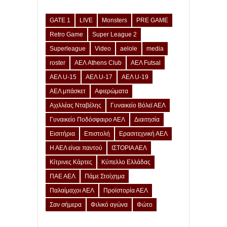
GATE 1
LIVE
Monsters
PRE GAME
Retro Game
Super League 2
Superleague
Video
aelole
media
roster
ΑΕΛ Athens Club
ΑΕΛ Futsal
ΑΕΛ U-15
ΑΕΛ U-17
ΑΕΛ U-19
ΑΕΛ μπάσκετ
Αφιερώματα
Αχιλλέας Νταβέλης
Γυναικείο Βόλεϊ ΑΕΛ
Γυναικείο Ποδόσφαιρο ΑΕΛ
Διαιτησία
Εισιτήρια
Επιστολή
Ερασιτεχνική ΑΕΛ
Η ΑΕΛ είναι παντού
ΙΣΤΟΡΙΑ ΑΕΛ
Κίτρινες Κάρτες
Κύπελλο Ελλάδας
ΠΑΕ ΑΕΛ
Πάμε Στοίχημα
Παλαίμαχοι ΑΕΛ
Προϊστορία ΑΕΛ
Σαν σήμερα
Φιλικό αγώνα
Φώτο