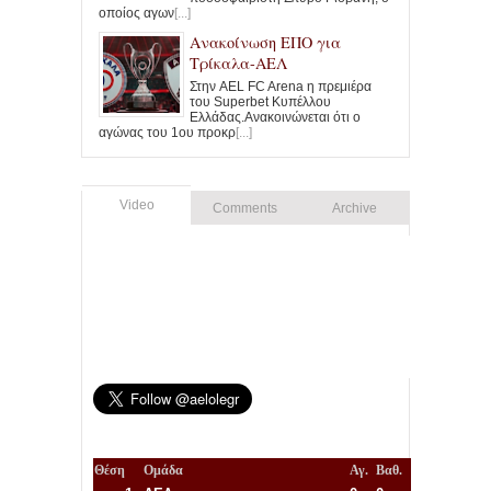
οποίος αγων
[...]
Ανακοίνωση ΕΠΟ για
Τρίκαλα-ΑΕΛ
Στην AEL FC Arena η πρεμιέρα
του Superbet Κυπέλλου
Ελλάδας.Ανακοινώνεται ότι ο
αγώνας του 1ου προκρ
[...]
Video
Comments
Archive
Θέση
Ομάδα
Αγ.
Βαθ.