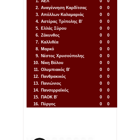
1.
ΑΕΛ
0
0
2.
Αναγέννηση
Καρδίτσας
0
0
3.
Απόλλων Καλαμαριάς
0
0
4.
Αστέρας Τρίπολης Β'
0
0
5.
Ελλάς Σύρου
0
0
6.
Ζάκυνθος
0
0
7.
Καλλιθέα
0
0
8.
Μαρκό
0
0
9.
Νέστος Χρυσούπολης
0
0
10.
Νίκη Βόλου
0
0
11.
Ολυμπιακός Β'
0
0
12.
Πανθρακικός
0
0
13.
Πανιώνιος
0
0
14.
Πανσερραϊκός
0
0
15.
ΠΑΟΚ Β'
0
0
16.
Πύργος
0
0
Απόλλων Πόντου
22
11