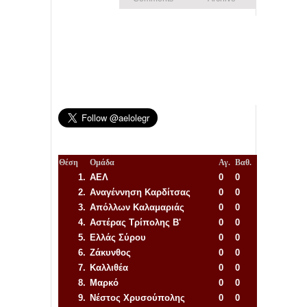
Θέση
Ομάδα
Αγ.
Βαθ.
1.
ΑΕΛ
0
0
2.
Αναγέννηση
Καρδίτσας
0
0
3.
Απόλλων Καλαμαριάς
0
0
4.
Αστέρας Τρίπολης Β'
0
0
5.
Ελλάς Σύρου
0
0
6.
Ζάκυνθος
0
0
7.
Καλλιθέα
0
0
8.
Μαρκό
0
0
9.
Νέστος Χρυσούπολης
0
0