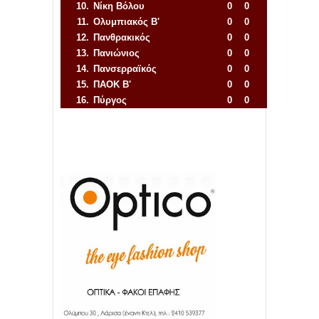
10.
Νίκη Βόλου
0
0
11.
Ολυμπιακός Β'
0
0
12.
Πανθρακικός
0
0
13.
Πανιώνιος
0
0
14.
Πανσερραϊκός
0
0
15.
ΠΑΟΚ Β'
0
0
16.
Πύργος
0
0
Απόλλων Πόντου
22
11