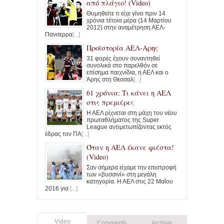
από πλάγιο! (Video)
Θυμηθείτε τι είχε γίνει πριν 14
χρόνια τέτοια μέρα (14 Μαρτίου
2012) στην αναμέτρηση ΑΕΛ-
Πανσερρα
[...]
Προϊστορία ΑΕΛ-Αρης
31 φορές έχουν συναντηθεί
συνολικά στο παρελθόν σε
επίσημα παιχνίδια, η ΑΕΛ και ο
Άρης στη Θεσσαλ
[...]
61 χρόνια: Τι κάνει η ΑΕΛ
στις πρεμιέρες
Η ΑΕΛ ρίχνεται στη μάχη του νέου
πρωταθλήματος της Super
League αντιμετωπίζοντας εκτός
έδρας τον ΠΑ
[...]
Όταν η ΑΕΛ έκανε φιέστα!
(Video)
Σαν σήμερα είχαμε την επιστροφή
των «βυσσινί» στη μεγάλη
κατηγορία. Η ΑΕΛ στις 22 Μαΐου
2016 για
[...]
Video
Comments
Archive