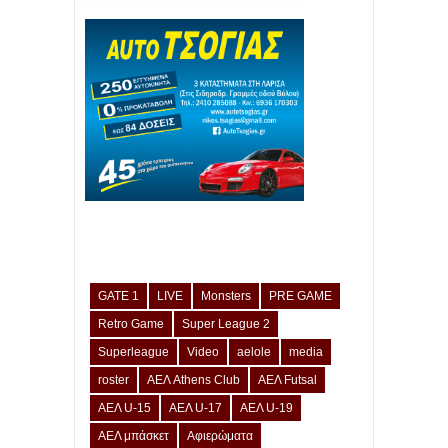
GATE 1
LIVE
Monsters
PRE GAME
Retro Game
Super League 2
Superleague
Video
aelole
media
roster
ΑΕΛ Athens Club
ΑΕΛ Futsal
ΑΕΛ U-15
ΑΕΛ U-17
ΑΕΛ U-19
ΑΕΛ μπάσκετ
Αφιερώματα