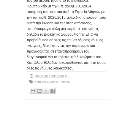
τούτου άκυρη, τόσο από το Μονομελές
Πρωτοδικείο με την υπ. αριθμ. 731/2014
απόφασή του, όσο και από το Εφετείο Αθηνών με
την υπ. αριθ. 2026/2015 τελεσίδικη απόφασή του.
Μετά την έκδοση και της νέας απόφασης,
αναμένουμε για άλλη μια φορά το αυτονόητο,
δηλαδή το Διοικητικό Συμβούλιο της ΕΠΟ να
προβεί άμεσα σε όλες τις επιβαλλόμενες νόμιμες
ενέργειες, διακόπτοντας την παρανομία και
προχωρώντας σε επαναπροκήρυξη του
διαγωνισμού για τα τηλεοπτικά δικαιώματα του
Κυπέλλου Ελλάδας, ακολουθώντας αυτή τη φορά
όλες τις νόμιμες διαδικασίες".
10/26/2015 08:05:00 π.μ.
Κύπελλο Ελλάδας
,
media