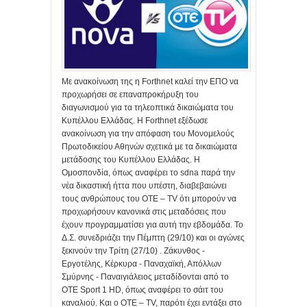
Με ανακοίνωση της η Forthnet καλεί την ΕΠΟ να
προχωρήσει σε επαναπροκήρυξη του
διαγωνισμού για τα τηλεοπτικά δικαιώματα του
Κυπέλλου Ελλάδας. Η Forthnet εξέδωσε
ανακοίνωση για την απόφαση του Μονομελούς
Πρωτοδικείου Αθηνών σχετικά με τα δικαιώματα
μετάδοσης του Κυπέλλου Ελλάδας. Η
Ομοσπονδία, όπως αναφέρει το sdna παρά την
νέα δικαστική ήττα που υπέστη, διαβεβαιώνει
τους ανθρώπους του ΟΤΕ – TV ότι μπορούν να
προχωρήσουν κανονικά στις μεταδόσεις που
έχουν προγραμματίσει για αυτή την εβδομάδα. Το
Δ.Σ. συνεδριάζει την Πέμπτη (29/10) και οι αγώνες
ξεκινούν την Τρίτη (27/10) . Ζάκυνθος -
Εργοτέλης, Κέρκυρα - Παναχαϊκή, Απόλλων
Σμύρνης - Παναιγιάλειος μεταδίδονται από το
OTE Sport 1 HD, όπως αναφέρει το σάιτ του
καναλιού. Και ο OTE – TV, παρότι έχει εντάξει στο