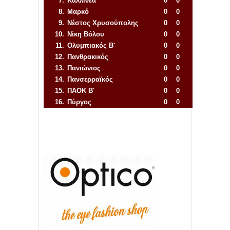
7.
Καλλιθέα
0
0
8.
Μαρκό
0
0
9.
Νέστος Χρυσούπολης
0
0
10.
Νίκη Βόλου
0
0
11.
Ολυμπιακός Β'
0
0
12.
Πανθρακικός
0
0
13.
Πανιώνιος
0
0
14.
Πανσερραϊκός
0
0
15.
ΠΑΟΚ Β'
0
0
16.
Πύργος
0
0
Απόλλων Πόντου
22
11