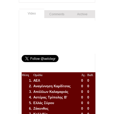
Video
Comments
Archive
Θέση
Ομάδα
Αγ.
Βαθ.
1.
ΑΕΛ
0
0
2.
Αναγέννηση
Καρδίτσας
0
0
3.
Απόλλων Καλαμαριάς
0
0
4.
Αστέρας Τρίπολης Β'
0
0
5.
Ελλάς Σύρου
0
0
6.
Ζάκυνθος
0
0