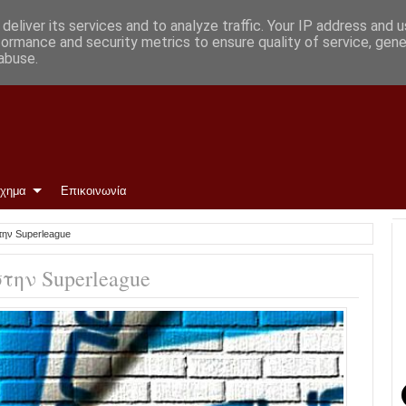
Φώτο)
deliver its services and to analyze traffic. Your IP address and 
formance and security metrics to ensure quality of service, gen
abuse.
ίχημα
Επικοινωνία
την Superleague
την Superleague