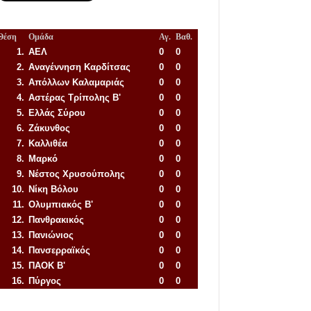
Θέση
Ομάδα
Αγ.
Βαθ.
1.
ΑΕΛ
0
0
2.
Αναγέννηση
Καρδίτσας
0
0
3.
Απόλλων Καλαμαριάς
0
0
4.
Αστέρας Τρίπολης Β'
0
0
5.
Ελλάς Σύρου
0
0
6.
Ζάκυνθος
0
0
7.
Καλλιθέα
0
0
8.
Μαρκό
0
0
9.
Νέστος Χρυσούπολης
0
0
10.
Νίκη Βόλου
0
0
11.
Ολυμπιακός Β'
0
0
12.
Πανθρακικός
0
0
13.
Πανιώνιος
0
0
14.
Πανσερραϊκός
0
0
15.
ΠΑΟΚ Β'
0
0
16.
Πύργος
0
0
Απόλλων Πόντου
22