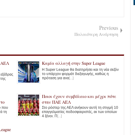
Previous
Παλαιότερη Ανάρτηση
ς ΑΕΛ
Καμία αλλαγή στην Super League
Η Super League θα διατηρήσει και τη νέα σεζόν
το υπάρχον φορμάτ διεξαγωγής, καθώς η
ς εξέδρας
πρόταση για ανα
[...]
 της
Ποιοι έχουν συμβόλαιο και μέχρι πότε
στο
στην ΠΑΕ ΑΕΛ
ο που
Στο ρόστερ της ΑΕΛ ανήκουν αυτή τη στιγμή 10
τά τη
επαγγελματίες ποδοσφαιριστές, εκ των οποίων
4 ξένοι. Π
[...]
League