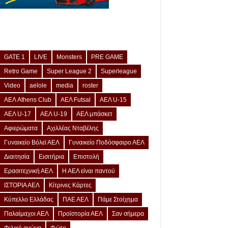
GATE 1
LIVE
Monsters
PRE GAME
Retro Game
Super League 2
Superleague
Video
aelole
media
roster
ΑΕΛ Athens Club
ΑΕΛ Futsal
ΑΕΛ U-15
ΑΕΛ U-17
ΑΕΛ U-19
ΑΕΛ μπάσκετ
Αφιερώματα
Αχιλλέας Νταβέλης
Γυναικείο Βόλεϊ ΑΕΛ
Γυναικείο Ποδόσφαιρο ΑΕΛ
Διαιτησία
Εισιτήρια
Επιστολή
Ερασιτεχνική ΑΕΛ
Η ΑΕΛ είναι παντού
ΙΣΤΟΡΙΑ ΑΕΛ
Κίτρινες Κάρτες
Κύπελλο Ελλάδας
ΠΑΕ ΑΕΛ
Πάμε Στοίχημα
Παλαίμαχοι ΑΕΛ
Προϊστορία ΑΕΛ
Σαν σήμερα