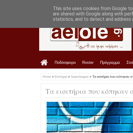
LATEST
10:03 PM
Από την ΑΕΛ στη Ζέμπλιν Μιχαλόβτσε (
This site uses cookies from Google to 
are shared with Google along with per
statistics, and to detect and address 
Ποδόσφαιρο
Roster
Πρόγραμμα
Στο
Home
»
Εισιτήρια
»
Superleague
»
Τα εισιτήρια που κόπηκαν σ
Τα εισιτήρια που κόπηκαν σ