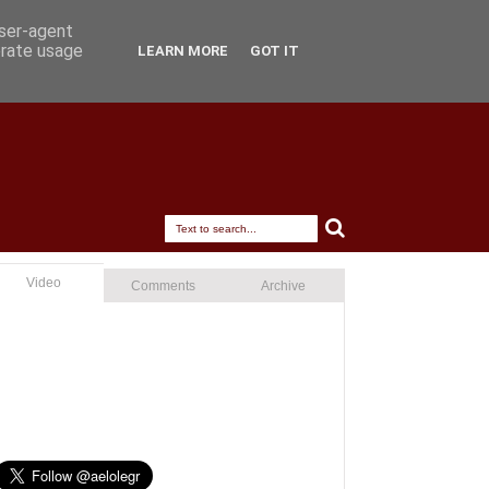
user-agent
erate usage
LEARN MORE
GOT IT
Video
Comments
Archive