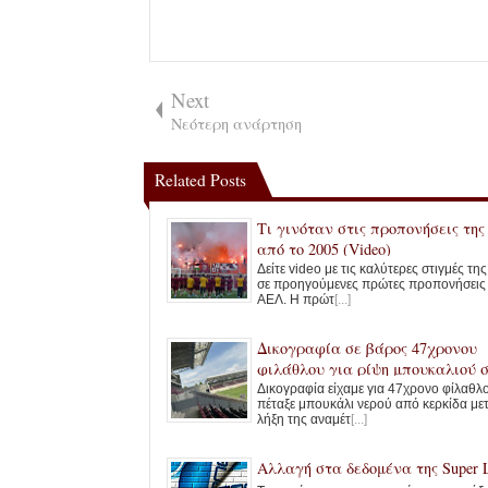
Next
Νεότερη ανάρτηση
Related Posts
Τι γινόταν στις προπονήσεις τη
από το 2005 (Video)
Δείτε video με τις καλύτερες στιγμές τη
σε προηγούμενες πρώτες προπονήσεις
ΑΕΛ. Η πρώτ
[...]
Δικογραφία σε βάρος 47χρονου
φιλάθλου για ρίψη μπουκαλιού 
AEL FC Arena
Δικογραφία είχαμε για 47χρονο φίλαθλ
πέταξε μπουκάλι νερού από κερκίδα με
λήξη της αναμέτ
[...]
Αλλαγή στα δεδομένα της Super 