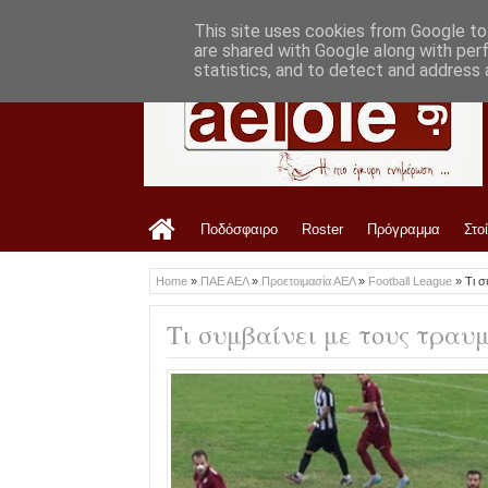
LATEST
10:03 PM
Από την ΑΕΛ στη Ζέμπλιν Μιχαλόβτσε (
This site uses cookies from Google to 
are shared with Google along with per
statistics, and to detect and address 
Ποδόσφαιρο
Roster
Πρόγραμμα
Στο
Home
»
ΠΑΕ ΑΕΛ
»
Προετοιμασία ΑΕΛ
»
Football League
»
Tι σ
Tι συμβαίνει με τους τραυ