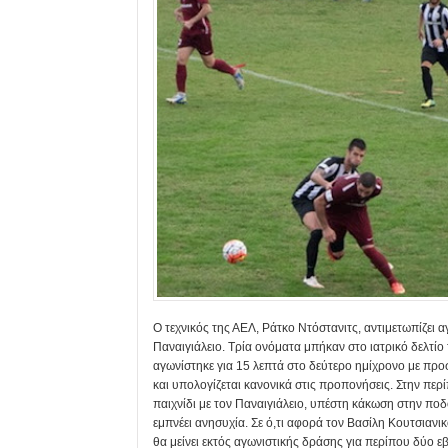
Ο τεχνικός της ΑΕΛ, Ράτκο Ντόστανιτς, αντιμετωπίζει 
Παναιγιάλειο. Τρία ονόματα μπήκαν στο ιατρικό δελτίο 
αγωνίστηκε για 15 λεπτά στο δεύτερο ημίχρονο με προσ
και υπολογίζεται κανονικά στις προπονήσεις. Στην π
παιχνίδι με τον Παναιγιάλειο, υπέστη κάκωση στην ποδ
εμπνέει ανησυχία. Σε ό,τι αφορά τον Βασίλη Κουτσια
θα μείνει εκτός αγωνιστικής δράσης για περίπου δύο 