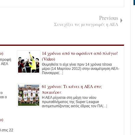
Previous
Συνεχίζει τις μεταγραφές η ΑΕΛ
o)
14 χρόνια από το οφσάιντ από πλάγιο!
(Video)
ιστροφή
Η ΑΕΛ
Θυμηθείτε τι είχε γίνει πριν 14 χρόνια τέτοια
μέρα (14 Μαρτίου 2012) στην αναμέτρηση ΑΕΛ-
Πανσερρα
[...]
61 χρόνια: Τι κάνει η ΑΕΛ στις
πρεμιέρες
το
και ο
Η ΑΕΛ ρίχνεται στη μάχη του νέου
πρωταθλήματος της Super League
αντιμετωπίζοντας εκτός έδρας τον ΠΑ
[...]
o)
 στις 22