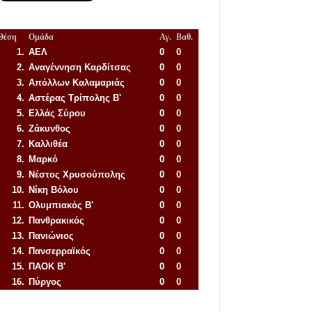
Θέση
Ομάδα
Αγ.
Βαθ.
1.
ΑΕΛ
0
0
2.
Αναγέννηση
Καρδίτσας
0
0
3.
Απόλλων Καλαμαριάς
0
0
4.
Αστέρας Τρίπολης Β'
0
0
5.
Ελλάς Σύρου
0
0
6.
Ζάκυνθος
0
0
7.
Καλλιθέα
0
0
8.
Μαρκό
0
0
9.
Νέστος Χρυσούπολης
0
0
10.
Νίκη Βόλου
0
0
11.
Ολυμπιακός Β'
0
0
12.
Πανθρακικός
0
0
13.
Πανιώνιος
0
0
14.
Πανσερραϊκός
0
0
15.
ΠΑΟΚ Β'
0
0
16.
Πύργος
0
0
Απόλλων Πόντου
22