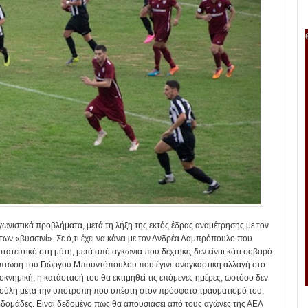
αγωνιστικά προβλήματα, μετά τη λήξη της εκτός έδρας αναμέτρησης με τον
των «βυσσινί». Σε ό,τι έχει να κάνει με τον Ανδρέα Λαμπρόπουλο που
τατευτικό στη μύτη, μετά από αγκωνιά που δέχτηκε, δεν είναι κάτι σοβαρό
ερίπτωση του Γιώργου Μπουντόπουλου που έγινε αναγκαστική αλλαγή στο
οκνημική, η κατάστασή του θα εκτιμηθεί τις επόμενες ημέρες, ωστόσο δεν
νικούλη μετά την υποτροπή που υπέστη στον πρόσφατο τραυματισμό του,
εβδομάδες. Είναι δεδομένο πως θα απουσιάσει από τους αγώνες της ΑΕΛ