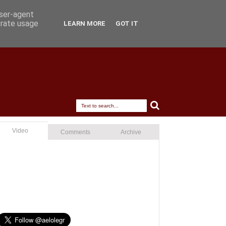
user-agent
erate usage
LEARN MORE
GOT IT
Video
Comments
Archive