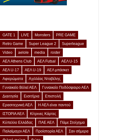
GATE 1
LIVE
Monsters
PRE GAME
Retro Game
Super League 2
Superleague
Video
aelole
media
roster
ΑΕΛ Athens Club
ΑΕΛ Futsal
ΑΕΛ U-15
ΑΕΛ U-17
ΑΕΛ U-19
ΑΕΛ μπάσκετ
Αφιερώματα
Αχιλλέας Νταβέλης
Γυναικείο Βόλεϊ ΑΕΛ
Γυναικείο Ποδόσφαιρο ΑΕΛ
Διαιτησία
Εισιτήρια
Επιστολή
Ερασιτεχνική ΑΕΛ
Η ΑΕΛ είναι παντού
ΙΣΤΟΡΙΑ ΑΕΛ
Κίτρινες Κάρτες
Κύπελλο Ελλάδας
ΠΑΕ ΑΕΛ
Πάμε Στοίχημα
Παλαίμαχοι ΑΕΛ
Προϊστορία ΑΕΛ
Σαν σήμερα