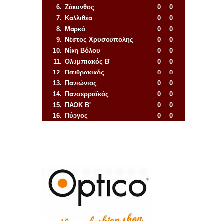
6.
Ζάκυνθος
0
0
7.
Καλλιθέα
0
0
8.
Μαρκό
0
0
9.
Νέστος Χρυσούπολης
0
0
10.
Νίκη Βόλου
0
0
11.
Ολυμπιακός Β'
0
0
12.
Πανθρακικός
0
0
13.
Πανιώνιος
0
0
14.
Πανσερραϊκός
0
0
15.
ΠΑΟΚ Β'
0
0
16.
Πύργος
0
0
Απόλλων Πόντου
22
11