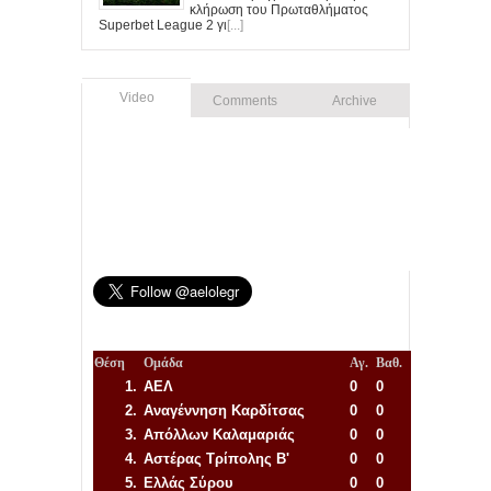
κλήρωση του Πρωταθλήματος
Superbet League 2 γι
[...]
Video
Comments
Archive
Θέση
Ομάδα
Αγ.
Βαθ.
1.
ΑΕΛ
0
0
2.
Αναγέννηση
Καρδίτσας
0
0
3.
Απόλλων Καλαμαριάς
0
0
4.
Αστέρας Τρίπολης Β'
0
0
5.
Ελλάς Σύρου
0
0