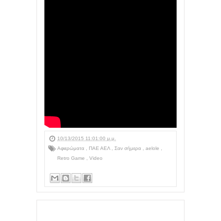
10/13/2015 11:01:00 μ.μ.
Αφιερώματα
,
ΠΑΕ ΑΕΛ
,
Σαν σήμερα
,
aelole
,
Retro Game
,
Video