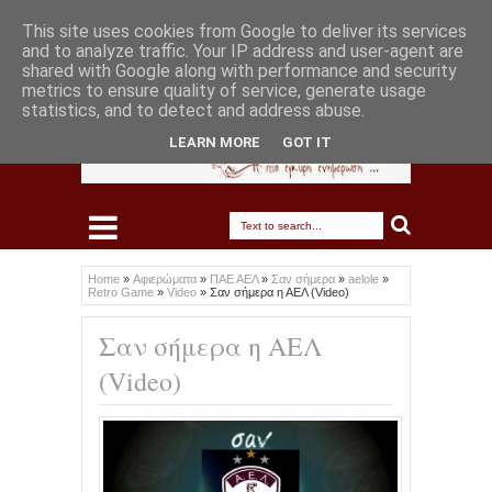
This site uses cookies from Google to deliver its services
and to analyze traffic. Your IP address and user-agent are
shared with Google along with performance and security
metrics to ensure quality of service, generate usage
statistics, and to detect and address abuse.
LEARN MORE
GOT IT
Home
»
Αφιερώματα
»
ΠΑΕ ΑΕΛ
»
Σαν σήμερα
»
aelole
»
Retro Game
»
Video
»
Σαν σήμερα η ΑΕΛ (Video)
Σαν σήμερα η ΑΕΛ
(Video)