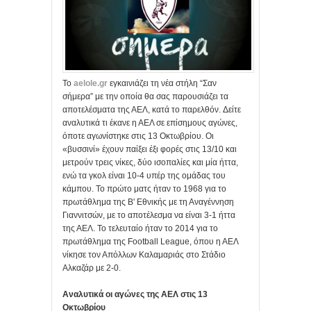
Το
aelole.gr
εγκαινιάζει τη νέα στήλη “Σαν
σήμερα” με την οποία θα σας παρουσιάζει τα
αποτελέσματα της ΑΕΛ, κατά το παρελθόν. Δείτε
αναλυτικά τι έκανε η ΑΕΛ σε επίσημους αγώνες,
όποτε αγωνίστηκε στις 13 Οκτωβρίου. Οι
«βυσσινί» έχουν παίξει έξι φορές στις 13/10 και
μετρούν τρεις νίκες, δύο ισοπαλίες και μία ήττα,
ενώ τα γκολ είναι 10-4 υπέρ της ομάδας του
κάμπου. Το πρώτο ματς ήταν το 1968 για το
πρωτάθλημα της Β' Εθνικής με τη Αναγέννηση
Γιαννιτσών, με το αποτέλεσμα να είναι 3-1 ήττα
της ΑΕΛ. Το τελευταίο ήταν το 2014 για το
πρωτάθλημα της Football League, όπου η ΑΕΛ
νίκησε τον Απόλλων Καλαμαριάς στο Στάδιο
Αλκαζάρ με 2-0.
Αναλυτικά οι αγώνες της ΑΕΛ στις 13
Οκτωβρίου