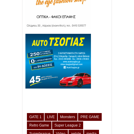
GATE 1
LIVE
Monsters
PRE GAME
Retro Game
Super League 2
Superleague
Video
aelole
media