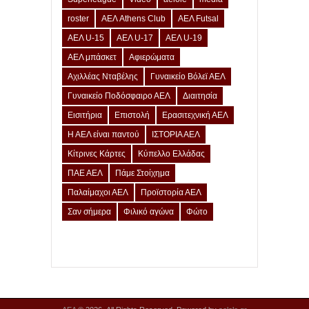
roster
ΑΕΛ Athens Club
ΑΕΛ Futsal
ΑΕΛ U-15
ΑΕΛ U-17
ΑΕΛ U-19
ΑΕΛ μπάσκετ
Αφιερώματα
Αχιλλέας Νταβέλης
Γυναικείο Βόλεϊ ΑΕΛ
Γυναικείο Ποδόσφαιρο ΑΕΛ
Διαιτησία
Εισιτήρια
Επιστολή
Ερασιτεχνική ΑΕΛ
Η ΑΕΛ είναι παντού
ΙΣΤΟΡΙΑ ΑΕΛ
Κίτρινες Κάρτες
Κύπελλο Ελλάδας
ΠΑΕ ΑΕΛ
Πάμε Στοίχημα
Παλαίμαχοι ΑΕΛ
Προϊστορία ΑΕΛ
Σαν σήμερα
Φιλικό αγώνα
Φώτο