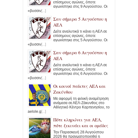
επίσημους αγώνες, όποτε
αγωνίστηκε στις 9 Αυγούστου. Οι
«βυσσιν
[...]
Σαν σήμερα 5 Αυγούστου η
ΑΕΛ
Δείτε αναλυτικά τι κάνει η ΑΕΛ σε
επίσημους αγώνες, όποτε
αγωνίστηκε στις 5 Αυγούστου. Οι
«βυσσιν
[...]
Σαν σήμερα 6 Αυγούστου η
ΑΕΛ
Δείτε αναλυτικά τι κάνει η ΑΕΛ σε
επίσημους αγώνες, όποτε
αγωνίστηκε στις 6 Αυγούστου. Οι
«βυσσιν
[...]
Οι κοινοί παίκτες ΑΕΛ και
Ζακύνθου
Με αφορμή τη φιλική αναμέτρηση
ανάμεσα σε ΑΕΛ-Ζάκυνθος στο
Αθλητικό Κέντρο Καρπενησίου, το
aelole.g
[...]
Πότε κληρώνει για ΑΕΛ,
πότε ξεκινάει και οι ομάδες
Την Παρασκευή 28 Αυγούστου
2026 θα πραγματοποιηθεί η