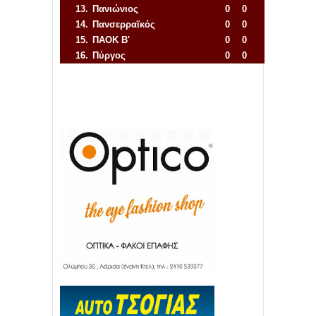
13.
Πανιώνιος
0
0
14.
Πανσερραϊκός
0
0
15.
ΠΑΟΚ Β'
0
0
16.
Πύργος
0
0
Απόλλων Πόντου
22
11