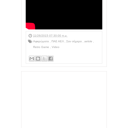
11/26/2015 07:30:00 π.μ.
Αφιερώματα
,
ΠΑΕ ΑΕΛ
,
Σαν σήμερα
,
aelole
,
Retro Game
,
Video