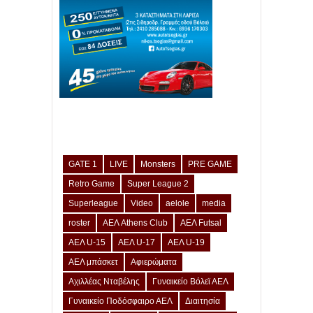
GATE 1
LIVE
Monsters
PRE GAME
Retro Game
Super League 2
Superleague
Video
aelole
media
roster
ΑΕΛ Athens Club
ΑΕΛ Futsal
ΑΕΛ U-15
ΑΕΛ U-17
ΑΕΛ U-19
ΑΕΛ μπάσκετ
Αφιερώματα
Αχιλλέας Νταβέλης
Γυναικείο Βόλεϊ ΑΕΛ
Γυναικείο Ποδόσφαιρο ΑΕΛ
Διαιτησία