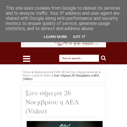
This site uses cookies from Google to deliver its services
and to analyze traffic. Your IP address and user-agent are
shared with Google along with performance and security
metrics to ensure quality of service, generate usage
statistics, and to detect and address abuse.
LEARN MORE
GOT IT
Home
»
Αφιερώματα
»
ΠΑΕ ΑΕΛ
»
Σαν σήμερα
»
aelole
»
Retro Game
»
Video
»
Σαν σήμερα 26 Νοεμβρίου η ΑΕΛ
(Video)
Σαν σήμερα 26
Νοεμβρίου η ΑΕΛ
(Video)