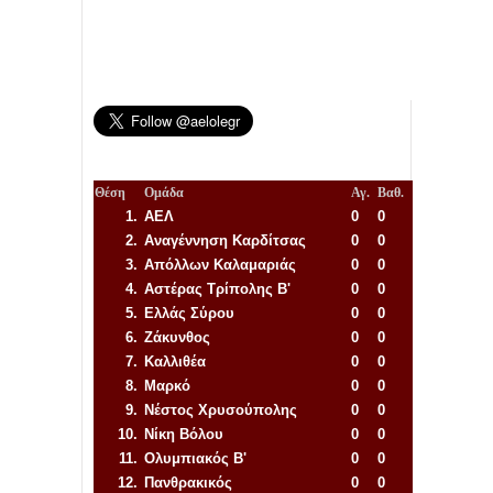
Θέση
Ομάδα
Αγ.
Βαθ.
1.
ΑΕΛ
0
0
2.
Αναγέννηση
Καρδίτσας
0
0
3.
Απόλλων Καλαμαριάς
0
0
4.
Αστέρας Τρίπολης Β'
0
0
5.
Ελλάς Σύρου
0
0
6.
Ζάκυνθος
0
0
7.
Καλλιθέα
0
0
8.
Μαρκό
0
0
9.
Νέστος Χρυσούπολης
0
0
10.
Νίκη Βόλου
0
0
11.
Ολυμπιακός Β'
0
0
12.
Πανθρακικός
0
0