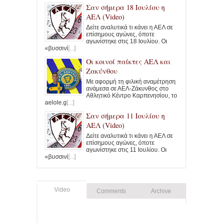
Σαν σήμερα 18 Ιουλίου η
ΑΕΛ (Video)
Δείτε αναλυτικά τι κάνει η ΑΕΛ σε
επίσημους αγώνες, όποτε
αγωνίστηκε στις 18 Ιουλίου. Οι
«βυσσινί
[...]
Οι κοινοί παίκτες ΑΕΛ και
Ζακύνθου
Με αφορμή τη φιλική αναμέτρηση
ανάμεσα σε ΑΕΛ-Ζάκυνθος στο
Αθλητικό Κέντρο Καρπενησίου, το
aelole.g
[...]
Σαν σήμερα 11 Ιουλίου η
ΑΕΛ (Video)
Δείτε αναλυτικά τι κάνει η ΑΕΛ σε
επίσημους αγώνες, όποτε
αγωνίστηκε στις 11 Ιουλίου. Οι
«βυσσινί
[...]
Video
Comments
Archive