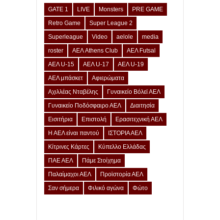
GATE 1
LIVE
Monsters
PRE GAME
Retro Game
Super League 2
Superleague
Video
aelole
media
roster
ΑΕΛ Athens Club
ΑΕΛ Futsal
ΑΕΛ U-15
ΑΕΛ U-17
ΑΕΛ U-19
ΑΕΛ μπάσκετ
Αφιερώματα
Αχιλλέας Νταβέλης
Γυναικείο Βόλεϊ ΑΕΛ
Γυναικείο Ποδόσφαιρο ΑΕΛ
Διαιτησία
Εισιτήρια
Επιστολή
Ερασιτεχνική ΑΕΛ
Η ΑΕΛ είναι παντού
ΙΣΤΟΡΙΑ ΑΕΛ
Κίτρινες Κάρτες
Κύπελλο Ελλάδας
ΠΑΕ ΑΕΛ
Πάμε Στοίχημα
Παλαίμαχοι ΑΕΛ
Προϊστορία ΑΕΛ
Σαν σήμερα
Φιλικό αγώνα
Φώτο