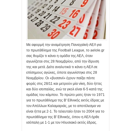
Με αφορμή την αναμέτρηση Παναχαϊκή-ΑΕΛ για
το πρωτάθλημα της Football League, το aelole.gr
σας θυμίζει τι κάνει η ομάδα της ΑΕΛ, όταν
αγωνίζεται στις 28 Νοεμβρίου, από την ίδρυση
της και μετά. Δείτε αναλυτικά τι κάνει η ΑΕΛ σε
επίσημους αγώνες, όποτε αγωνίστηκε στις 28
Νοεμβρίου. Οι «βυσσινί» έχουν παίξει πέντε
φορές στις 28/11 και μετρούν μία νίκη, δύο ήττες
και δύο ισοπαλίες, ενώ τα γκολ είναι 6-5 κατά της
ομάδας του κάμπου. Το πρώτο ματς ήταν το 1971
για το πρωτάθλημα της Β' Εθνικής εκτός έδρας με
τον Απόλλων Καλαμαριάς, με το αποτέλεσμα να
είναι ήττα με 2-1. Το τελευταίο ήταν το 2004 για το
πρωτάθλημα της Β' Εθνικής, όπου η ΑΕΛ ήρθε
ισόπαλη με 1-1 με τον Ηλυσιακό εκτός έδρας.