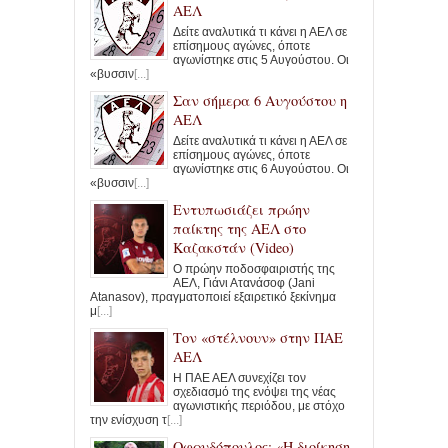
ΑΕΛ
Δείτε αναλυτικά τι κάνει η ΑΕΛ σε
επίσημους αγώνες, όποτε
αγωνίστηκε στις 5 Αυγούστου. Οι
«βυσσιν
[...]
Σαν σήμερα 6 Αυγούστου η
ΑΕΛ
Δείτε αναλυτικά τι κάνει η ΑΕΛ σε
επίσημους αγώνες, όποτε
αγωνίστηκε στις 6 Αυγούστου. Οι
«βυσσιν
[...]
Εντυπωσιάζει πρώην
παίκτης της ΑΕΛ στο
Καζακστάν (Video)
Ο πρώην ποδοσφαιριστής της
ΑΕΛ, Γιάνι Ατανάσοφ (Jani
Atanasov), πραγματοποιεί εξαιρετικό ξεκίνημα
μ
[...]
Τον «στέλνουν» στην ΠΑΕ
ΑΕΛ
Η ΠΑΕ ΑΕΛ συνεχίζει τον
σχεδιασμό της ενόψει της νέας
αγωνιστικής περιόδου, με στόχο
την ενίσχυση τ
[...]
Οφρυδόπουλος: «Η διοίκηση