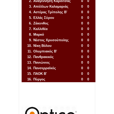
2.
Αναγέννηση
Καρδίτσας
0
0
3.
Απόλλων Καλαμαριάς
0
0
4.
Αστέρας Τρίπολης Β'
0
0
5.
Ελλάς Σύρου
0
0
6.
Ζάκυνθος
0
0
7.
Καλλιθέα
0
0
8.
Μαρκό
0
0
9.
Νέστος Χρυσούπολης
0
0
10.
Νίκη Βόλου
0
0
11.
Ολυμπιακός Β'
0
0
12.
Πανθρακικός
0
0
13.
Πανιώνιος
0
0
14.
Πανσερραϊκός
0
0
15.
ΠΑΟΚ Β'
0
0
16.
Πύργος
0
0
Απόλλων Πόντου
22
11