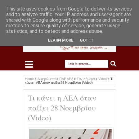
This site uses cookies from Google to deliver its services
and to analyze traffic. Your IP address and user-agent are
shared with Google along with performance and security
metrics to ensure quality of service, generate usage
statistics, and to detect and address abuse.
LEARN MORE
GOT IT
Home
»
Αφιερώματα
»
ΠΑΕ ΑΕΛ
»
Σαν σήμερα
»
Video
»
Τι
κάνει η ΑΕΛ όταν παίζει 28 Νοεμβρίου (Video)
Τι κάνει η ΑΕΛ όταν
παίζει 28 Νοεμβρίου
(Video)