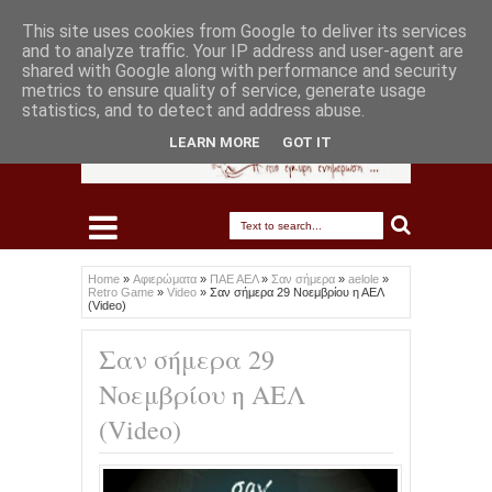
This site uses cookies from Google to deliver its services
and to analyze traffic. Your IP address and user-agent are
shared with Google along with performance and security
metrics to ensure quality of service, generate usage
statistics, and to detect and address abuse.
LEARN MORE
GOT IT
Home
»
Αφιερώματα
»
ΠΑΕ ΑΕΛ
»
Σαν σήμερα
»
aelole
»
Retro Game
»
Video
»
Σαν σήμερα 29 Νοεμβρίου η ΑΕΛ
(Video)
Σαν σήμερα 29
Νοεμβρίου η ΑΕΛ
(Video)