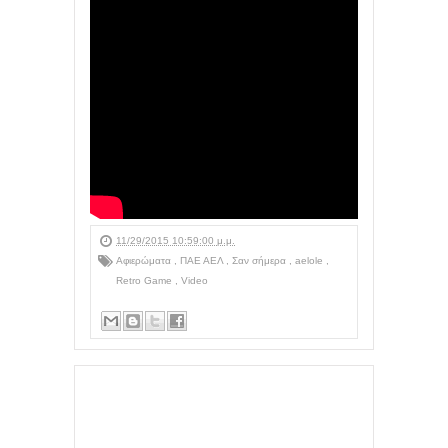
11/29/2015 10:59:00 μ.μ.
Αφιερώματα
,
ΠΑΕ ΑΕΛ
,
Σαν σήμερα
,
aelole
,
Retro Game
,
Video