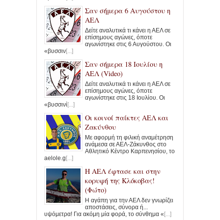
Σαν σήμερα 6 Αυγούστου η
ΑΕΛ
Δείτε αναλυτικά τι κάνει η ΑΕΛ σε
επίσημους αγώνες, όποτε
αγωνίστηκε στις 6 Αυγούστου. Οι
«βυσσιν
[...]
Σαν σήμερα 18 Ιουλίου η
ΑΕΛ (Video)
Δείτε αναλυτικά τι κάνει η ΑΕΛ σε
επίσημους αγώνες, όποτε
αγωνίστηκε στις 18 Ιουλίου. Οι
«βυσσινί
[...]
Οι κοινοί παίκτες ΑΕΛ και
Ζακύνθου
Με αφορμή τη φιλική αναμέτρηση
ανάμεσα σε ΑΕΛ-Ζάκυνθος στο
Αθλητικό Κέντρο Καρπενησίου, το
aelole.g
[...]
Η ΑΕΛ έφτασε και στην
κορυφή της Κλόκοβας!
(Φώτο)
Η αγάπη για την ΑΕΛ δεν γνωρίζει
αποστάσεις, σύνορα ή...
υψόμετρα! Για ακόμη μία φορά, το σύνθημα «
[...]