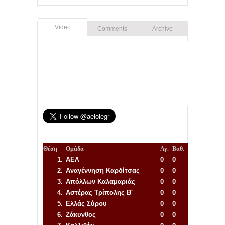
Video
Comments
Archive
Θέση
Ομάδα
Αγ.
Βαθ.
1.
ΑΕΛ
0
0
2.
Αναγέννηση
Καρδίτσας
0
0
3.
Απόλλων Καλαμαριάς
0
0
4.
Αστέρας Τρίπολης Β'
0
0
5.
Ελλάς Σύρου
0
0
6.
Ζάκυνθος
0
0