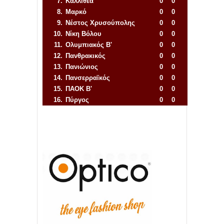
7.
Καλλιθέα
0
0
8.
Μαρκό
0
0
9.
Νέστος Χρυσούπολης
0
0
10.
Νίκη Βόλου
0
0
11.
Ολυμπιακός Β'
0
0
12.
Πανθρακικός
0
0
13.
Πανιώνιος
0
0
14.
Πανσερραϊκός
0
0
15.
ΠΑΟΚ Β'
0
0
16.
Πύργος
0
0
Απόλλων Πόντου
22
11