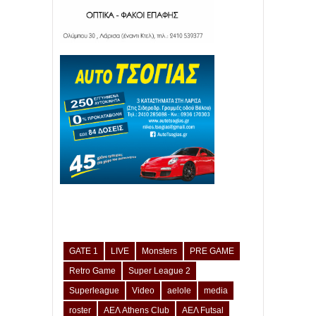
GATE 1
LIVE
Monsters
PRE GAME
Retro Game
Super League 2
Superleague
Video
aelole
media
roster
ΑΕΛ Athens Club
ΑΕΛ Futsal