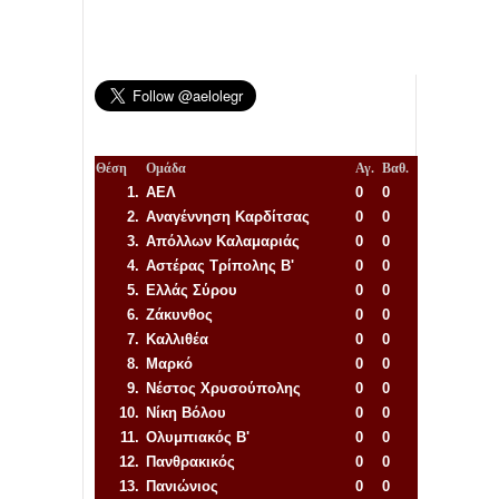
Θέση
Ομάδα
Αγ.
Βαθ.
1.
ΑΕΛ
0
0
2.
Αναγέννηση
Καρδίτσας
0
0
3.
Απόλλων Καλαμαριάς
0
0
4.
Αστέρας Τρίπολης Β'
0
0
5.
Ελλάς Σύρου
0
0
6.
Ζάκυνθος
0
0
7.
Καλλιθέα
0
0
8.
Μαρκό
0
0
9.
Νέστος Χρυσούπολης
0
0
10.
Νίκη Βόλου
0
0
11.
Ολυμπιακός Β'
0
0
12.
Πανθρακικός
0
0
13.
Πανιώνιος
0
0