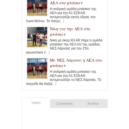
ΑΕΛ στο μπάσκετ
Η ανδρική ομάδα μπάσκετ της
ΑΕΛ για την Α1 ΕΣΚΑΘ
αντιμετωπίζει εκτός έδρας τον
Ίωνα Βόλου. Το παιχν
[...]
Νίκη για την ΑΕΛ στο
μπάσκετ
Νίκη με σκορ 83-68 πήρε η ομάδα
μπάσκετ της ΑΕΛ επί της ομάδας
ΝΕΣ Λάρισας για την 25η
αγωνιστική τ
[...]
Με ΝΕΣ Λάρισας η ΑΕΛ στο
μπάσκετ
Η ανδρική ομάδα μπάσκετ της
ΑΕΛ για την Α1 ΕΣΚΑΘ
αντιμετωπίζει το ΝΕΣ Λάρισας. Το
παιχνίδι θα διεξα
[...]
Video
Comments
Archive