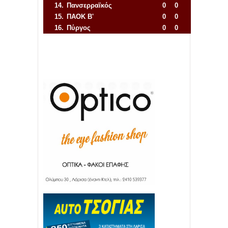
14.
Πανσερραϊκός
0
0
15.
ΠΑΟΚ Β'
0
0
16.
Πύργος
0
0
Απόλλων Πόντου
22
11