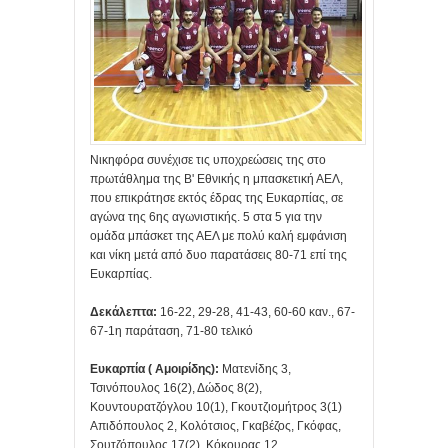
Νικηφόρα συνέχισε τις υποχρεώσεις της στο
πρωτάθλημα της Β' Εθνικής η μπασκετική ΑΕΛ,
που επικράτησε εκτός έδρας της Ευκαρπίας, σε
αγώνα της 6ης αγωνιστικής. 5 στα 5 για την
ομάδα μπάσκετ της ΑΕΛ με πολύ καλή εμφάνιση
και νίκη μετά από δυο παρατάσεις 80-71 επί της
Ευκαρπίας.
Δεκάλεπτα:
16-22, 29-28, 41-43, 60-60 καν., 67-
67-1η παράταση, 71-80 τελικό
Ευκαρπία ( Αμοιρίδης):
Ματενίδης 3,
Τσινόπουλος 16(2), Δώδος 8(2),
Κουντουρατζόγλου 10(1), Γκουτζιομήτρος 3(1)
Απιδόπουλος 2, Κολότσιος, Γκαβέζος, Γκόφας,
Σουτζόπουλος 17(2), Κόκουρας 12.