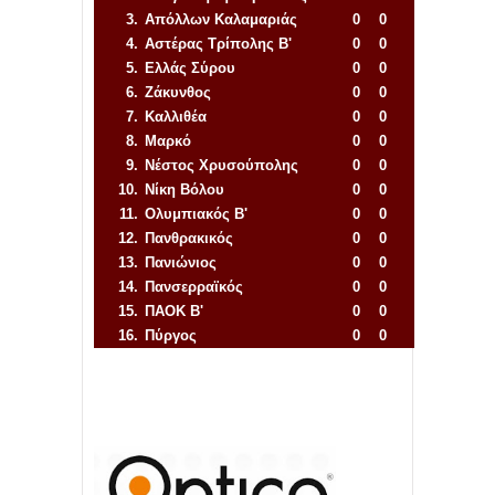
3.
Απόλλων Καλαμαριάς
0
0
4.
Αστέρας Τρίπολης Β'
0
0
5.
Ελλάς Σύρου
0
0
6.
Ζάκυνθος
0
0
7.
Καλλιθέα
0
0
8.
Μαρκό
0
0
9.
Νέστος Χρυσούπολης
0
0
10.
Νίκη Βόλου
0
0
11.
Ολυμπιακός Β'
0
0
12.
Πανθρακικός
0
0
13.
Πανιώνιος
0
0
14.
Πανσερραϊκός
0
0
15.
ΠΑΟΚ Β'
0
0
16.
Πύργος
0
0
Απόλλων Πόντου
22
11