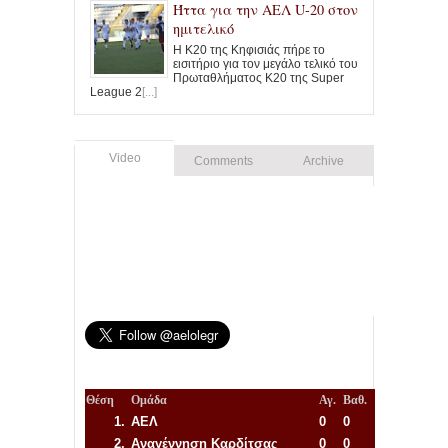
Ήττα για την ΑΕΛ U-20 στον
ημιτελικό
Η Κ20 της Κηφισιάς πήρε το
εισιτήριο για τον μεγάλο τελικό του
Πρωταθλήματος Κ20 της Super
League 2
[...]
Video
Comments
Archive
Θέση
Ομάδα
Αγ.
Βαθ.
1.
ΑΕΛ
0
0
2.
Αναγέννηση
Καρδίτσας
0
0