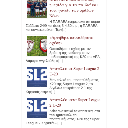
ημερίδα για τα παιδιά και
τους γονείς των ομάδων
Νέων
Η ΠΑΕ ΑΕΛ ενημερώνει ότι αύριο
Σάββατο 24/9 και ώρες 3-4.30 μ.μ., η ΠΑΕ ΑΕΛ
και συγκεκριμένα η Τεχν
[...]
«Αρνήθηκε οποιαδήποτε
σχέση»
Οποιαδήποτε σχέση με τον
δράστη της επίθεσης στον
ποδοσφαιριστή της Κ20 της ΑΕΛ,
Λάμπρο Αγγελούλη α
[...]
Αποτέλεσμα Super League 2
U-20
Στον τελικό του πρωταθλήματος
Κ20 της Super League 2, το
Αιγάλεω επικράτησε 2-1 της
Κηφισιάς στην π
[...]
Αποτελέσματα Super League
2 U-20
Δείτε αναλυτικά τα αποτελέσματα
των ημιτελικών του
πρωταθλήματος U-20 της Super
League 2.Κηφισιά –
[...]