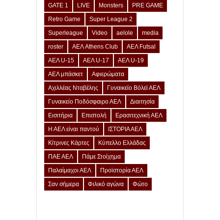
GATE 1
LIVE
Monsters
PRE GAME
Retro Game
Super League 2
Superleague
Video
aelole
media
roster
ΑΕΛ Athens Club
ΑΕΛ Futsal
ΑΕΛ U-15
ΑΕΛ U-17
ΑΕΛ U-19
ΑΕΛ μπάσκετ
Αφιερώματα
Αχιλλέας Νταβέλης
Γυναικείο Βόλεϊ ΑΕΛ
Γυναικείο Ποδόσφαιρο ΑΕΛ
Διαιτησία
Εισιτήρια
Επιστολή
Ερασιτεχνική ΑΕΛ
Η ΑΕΛ είναι παντού
ΙΣΤΟΡΙΑ ΑΕΛ
Κίτρινες Κάρτες
Κύπελλο Ελλάδας
ΠΑΕ ΑΕΛ
Πάμε Στοίχημα
Παλαίμαχοι ΑΕΛ
Προϊστορία ΑΕΛ
Σαν σήμερα
Φιλικό αγώνα
Φώτο