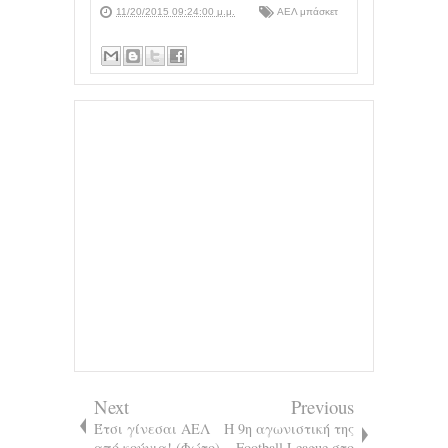
11/20/2015 09:24:00 μ.μ.
ΑΕΛ μπάσκετ
Next
Previous
Έτσι γίνεσαι ΑΕΛ
Η 9η αγωνιστική της
από κούνια! (Φώτο)
Football League στο