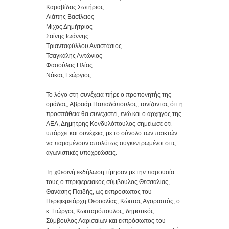
Καραβίδας Σωτήριος
Λιάπης Βασίλειος
Μίχος Δημήτριος
Σαϊνης Ιωάννης
Τριανταφύλλου Αναστάσιος
Τσαγκάλης Αντώνιος
Φασούλας Ηλίας
Νάκας Γεώργιος
Το λόγο στη συνέχεια πήρε ο προπονητής της
ομάδας, Αβραάμ Παπαδόπουλος, τονίζοντας ότι η
προσπάθεια θα συνεχιστεί, ενώ και ο αρχηγός της
ΑΕΛ, Δημήτρης Κονδυλόπουλος σημείωσε ότι
υπάρχει και συνέχεια, με το σύνολο των παικτών
να παραμένουν απολύτως συγκεντρωμένοι στις
αγωνιστικές υποχρεώσεις.
Τη χθεσινή εκδήλωση τίμησαν με την παρουσία
τους ο περιφερειακός σύμβουλος Θεσσαλίας,
Θανάσης Παιδής, ως εκπρόσωπος του
Περιφερειάρχη Θεσσαλίας, Κώστας Αγοραστός, ο
κ. Γιώργος Κωσταρόπουλος, δημοτικός
Σύμβουλος Λαρισαίων και εκπρόσωπος του