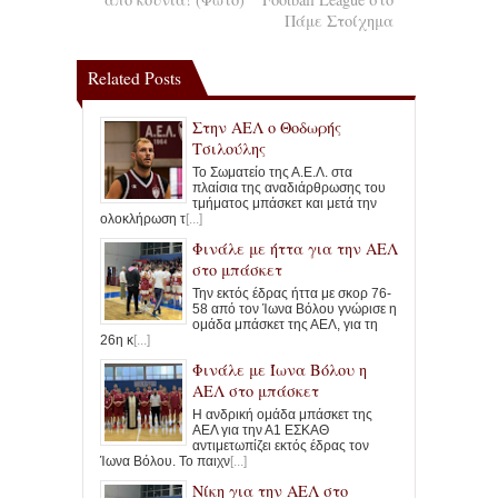
Πάμε Στοίχημα
Related Posts
Στην ΑΕΛ ο Θοδωρής
Τσιλούλης
Το Σωματείο της Α.Ε.Λ. στα
πλαίσια της αναδιάρθρωσης του
τμήματος μπάσκετ και μετά την
ολοκλήρωση τ
[...]
Φινάλε με ήττα για την ΑΕΛ
στο μπάσκετ
Την εκτός έδρας ήττα με σκορ 76-
58 από τον Ίωνα Βόλου γνώρισε η
ομάδα μπάσκετ της ΑΕΛ, για τη
26η κ
[...]
Φινάλε με Ίωνα Βόλου η
ΑΕΛ στο μπάσκετ
Η ανδρική ομάδα μπάσκετ της
ΑΕΛ για την Α1 ΕΣΚΑΘ
αντιμετωπίζει εκτός έδρας τον
Ίωνα Βόλου. Το παιχν
[...]
Νίκη για την ΑΕΛ στο