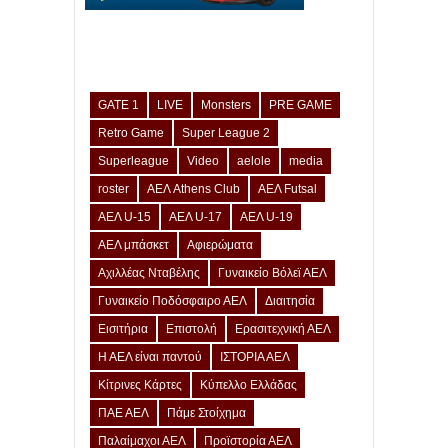
GATE 1
LIVE
Monsters
PRE GAME
Retro Game
Super League 2
Superleague
Video
aelole
media
roster
ΑΕΛ Athens Club
ΑΕΛ Futsal
ΑΕΛ U-15
ΑΕΛ U-17
ΑΕΛ U-19
ΑΕΛ μπάσκετ
Αφιερώματα
Αχιλλέας Νταβέλης
Γυναικείο Βόλεϊ ΑΕΛ
Γυναικείο Ποδόσφαιρο ΑΕΛ
Διαιτησία
Εισιτήρια
Επιστολή
Ερασιτεχνική ΑΕΛ
Η ΑΕΛ είναι παντού
ΙΣΤΟΡΙΑ ΑΕΛ
Κίτρινες Κάρτες
Κύπελλο Ελλάδας
ΠΑΕ ΑΕΛ
Πάμε Στοίχημα
Παλαίμαχοι ΑΕΛ
Προϊστορία ΑΕΛ