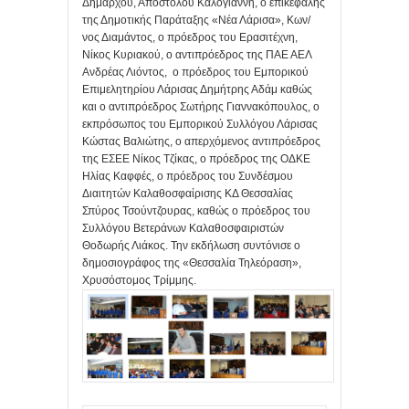
Δημάρχου, Απόστολου Καλογιάννη, ο επικεφαλής
της Δημοτικής Παράταξης «Νέα Λάρισα», Κων/
νος Διαμάντος, ο πρόεδρος του Ερασιτέχνη,
Νίκος Κυριακού, ο αντιπρόεδρος της ΠΑΕ ΑΕΛ
Ανδρέας Λιόντος, ο πρόεδρος του Εμπορικού
Επιμελητηρίου Λάρισας Δημήτρης Αδάμ καθώς
και ο αντιπρόεδρος Σωτήρης Γιαννακόπουλος, ο
εκπρόσωπος του Εμπορικού Συλλόγου Λάρισας
Κώστας Βαλιώτης, ο απερχόμενος αντιπρόεδρος
της ΕΣΕΕ Νίκος Τζίκας, o πρόεδρος της ΟΔΚΕ
Ηλίας Καφφές, ο πρόεδρος του Συνδέσμου
Διαιτητών Καλαθοσφαίρισης ΚΔ Θεσσαλίας
Σπύρος Τσούντζουρας, καθώς ο πρόεδρος του
Συλλόγου Βετεράνων Καλαθοσφαιριστών
Θοδωρής Λιάκος. Την εκδήλωση συντόνισε ο
δημοσιογράφος της «Θεσσαλία Τηλεόραση»,
Χρυσόστομος Τρίμμης.