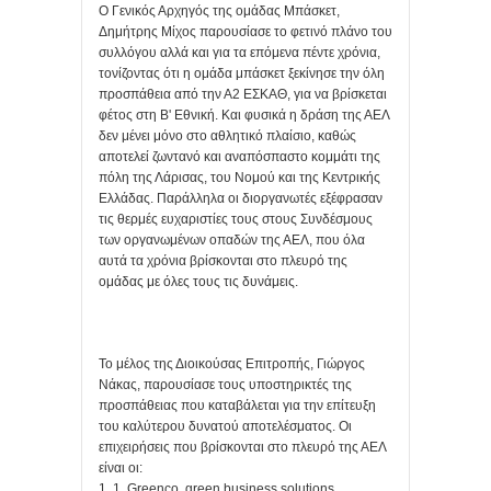
Ο Γενικός Αρχηγός της ομάδας Μπάσκετ,
Δημήτρης Μίχος παρουσίασε το φετινό πλάνο του
συλλόγου αλλά και για τα επόμενα πέντε χρόνια,
τονίζοντας ότι η ομάδα μπάσκετ ξεκίνησε την όλη
προσπάθεια από την Α2 ΕΣΚΑΘ, για να βρίσκεται
φέτος στη Β' Εθνική. Και φυσικά η δράση της ΑΕΛ
δεν μένει μόνο στο αθλητικό πλαίσιο, καθώς
αποτελεί ζωντανό και αναπόσπαστο κομμάτι της
πόλη της Λάρισας, του Νομού και της Κεντρικής
Ελλάδας. Παράλληλα οι διοργανωτές εξέφρασαν
τις θερμές ευχαριστίες τους στους Συνδέσμους
των οργανωμένων οπαδών της ΑΕΛ, που όλα
αυτά τα χρόνια βρίσκονται στο πλευρό της
ομάδας με όλες τους τις δυνάμεις.
Το μέλος της Διοικούσας Επιτροπής, Γιώργος
Νάκας, παρουσίασε τους υποστηρικτές της
προσπάθειας που καταβάλεται για την επίτευξη
του καλύτερου δυνατού αποτελέσματος. Οι
επιχειρήσεις που βρίσκονται στο πλευρό της ΑΕΛ
είναι οι:
1. 1. Greenco green business solutions