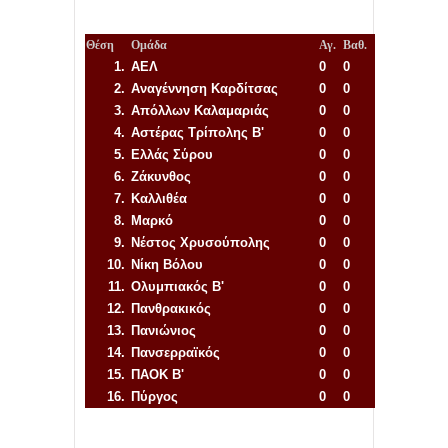
Θέση
Ομάδα
Αγ.
Βαθ.
1.
ΑΕΛ
0
0
2.
Αναγέννηση
Καρδίτσας
0
0
3.
Απόλλων Καλαμαριάς
0
0
4.
Αστέρας Τρίπολης Β'
0
0
5.
Ελλάς Σύρου
0
0
6.
Ζάκυνθος
0
0
7.
Καλλιθέα
0
0
8.
Μαρκό
0
0
9.
Νέστος Χρυσούπολης
0
0
10.
Νίκη Βόλου
0
0
11.
Ολυμπιακός Β'
0
0
12.
Πανθρακικός
0
0
13.
Πανιώνιος
0
0
14.
Πανσερραϊκός
0
0
15.
ΠΑΟΚ Β'
0
0
16.
Πύργος
0
0
Απόλλων Πόντου
22