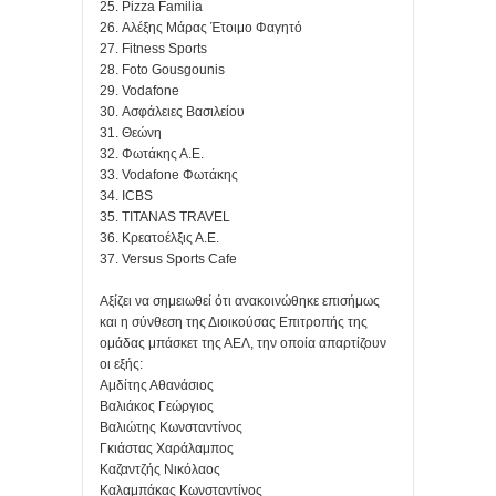
25. Pizza Familia
26. Αλέξης Μάρας Έτοιμο Φαγητό
27. Fitness Sports
28. Foto Gousgounis
29. Vodafone
30. Ασφάλειες Βασιλείου
31. Θεώνη
32. Φωτάκης Α.Ε.
33. Vodafone Φωτάκης
34. ICBS
35. ΤΙΤΑΝΑS TRAVEL
36. Κρεατοέλξις Α.Ε.
37. Versus Sports Cafe
Αξίζει να σημειωθεί ότι ανακοινώθηκε επισήμως
και η σύνθεση της Διοικούσας Επιτροπής της
ομάδας μπάσκετ της ΑΕΛ, την οποία απαρτίζουν
οι εξής:
Αμδίτης Αθανάσιος
Βαλιάκος Γεώργιος
Βαλιώτης Κωνσταντίνος
Γκιάστας Χαράλαμπος
Καζαντζής Νικόλαος
Καλαμπάκας Κωνσταντίνος