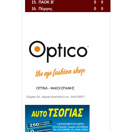
15.
ΠΑΟΚ Β'
0
0
16.
Πύργος
0
0
Απόλλων Πόντου
22
11