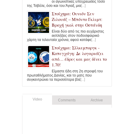
οι αγωνιστικές υποχρεώσεις τόσο
της Τσβόλε, όσο και του Άγιαξ, μια
[...]
Στοίχημα: Ουνιόν Σεν
Ζιλουάζ – Μπόντο Γκλιμτ:
Βροχή γκολ στην Οστάνδη
Είναι δύο από τις πιο ευχάριστες
εκπλήξεις στον ποδοσφαιρικό
χάρτη τα τελευταία χρόνια, αφού κατάφε
[...]
Στοίχημα: Σίλκεμποργκ -
Κοπεγχάγη: Δε λογαριάζει
από… έδρες και μας δίνει το
1.70!
Είμαστε ήδη στη 2η στροφή του
πρωταθλήματος Δανίας, και το ματς που
συγκεντρώνει τα περισσότερα βλέ
[...]
Video
Comments
Archive