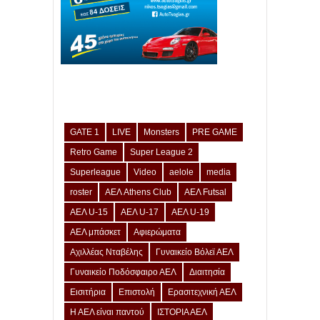
GATE 1
LIVE
Monsters
PRE GAME
Retro Game
Super League 2
Superleague
Video
aelole
media
roster
ΑΕΛ Athens Club
ΑΕΛ Futsal
ΑΕΛ U-15
ΑΕΛ U-17
ΑΕΛ U-19
ΑΕΛ μπάσκετ
Αφιερώματα
Αχιλλέας Νταβέλης
Γυναικείο Βόλεϊ ΑΕΛ
Γυναικείο Ποδόσφαιρο ΑΕΛ
Διαιτησία
Εισιτήρια
Επιστολή
Ερασιτεχνική ΑΕΛ
Η ΑΕΛ είναι παντού
ΙΣΤΟΡΙΑ ΑΕΛ