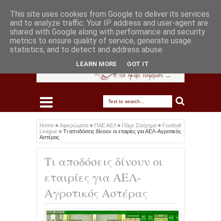
This site uses cookies from Google to deliver its services
and to analyze traffic. Your IP address and user-agent are
shared with Google along with performance and security
metrics to ensure quality of service, generate usage
statistics, and to detect and address abuse.
LEARN MORE
GOT IT
Home
»
Αφιερώματα
»
ΠΑΕ ΑΕΛ
»
Πάμε Στοίχημα
»
Football
League
»
Τι αποδόσεις δίνουν οι εταιρίες για ΑΕΛ-Αγροτικός
Αστέρας
Τι αποδόσεις δίνουν οι
εταιρίες για ΑΕΛ-
Αγροτικός Αστέρας