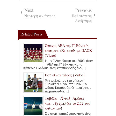
Next
Previous
Νεότερη ανάρτηση
Παλαιότερη
Ανάρτηση
Related Posts
Όταν η ΑΕΛ της Γ' Εθνικής
έπαιρνε «Χ» εκτός με ΠΑΟΚ
(Video)
Ήταν 9 Αυγούστου του 2003, όταν
η ΑΕΛ της Γ' Εθνικής για το
Κύπελλο Ελλάδας, αντιμετώπιζε εκτός έδρ
[...]
Πού είναι τώρα; (Video)
Τα γενέθλιά του έχει σήμερα
Κυριακή 9 Αυγούστου 2026, ο
Φώτης Κηπουρός. Ο παλαίμαχος
τερματοφύλακ
[...]
Τσβόλε - Άγιαξ: Αρέσει
και… ξεχωρίζει το 2.52 του
«Αίαντα»!
Στο στοιχηματικό προσκήνιο είναι