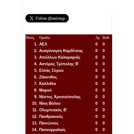
Θέση
Ομάδα
Αγ.
Βαθ.
1.
ΑΕΛ
0
0
2.
Αναγέννηση
Καρδίτσας
0
0
3.
Απόλλων Καλαμαριάς
0
0
4.
Αστέρας Τρίπολης Β'
0
0
5.
Ελλάς Σύρου
0
0
6.
Ζάκυνθος
0
0
7.
Καλλιθέα
0
0
8.
Μαρκό
0
0
9.
Νέστος Χρυσούπολης
0
0
10.
Νίκη Βόλου
0
0
11.
Ολυμπιακός Β'
0
0
12.
Πανθρακικός
0
0
13.
Πανιώνιος
0
0
14.
Πανσερραϊκός
0
0