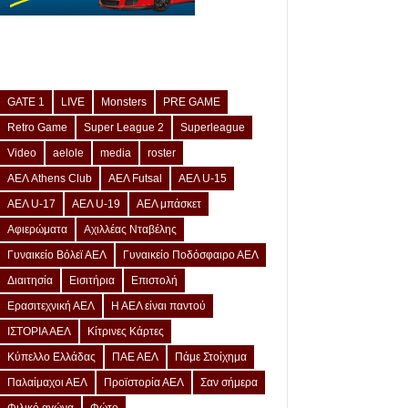
GATE 1
LIVE
Monsters
PRE GAME
Retro Game
Super League 2
Superleague
Video
aelole
media
roster
ΑΕΛ Athens Club
ΑΕΛ Futsal
ΑΕΛ U-15
ΑΕΛ U-17
ΑΕΛ U-19
ΑΕΛ μπάσκετ
Αφιερώματα
Αχιλλέας Νταβέλης
Γυναικείο Βόλεϊ ΑΕΛ
Γυναικείο Ποδόσφαιρο ΑΕΛ
Διαιτησία
Εισιτήρια
Επιστολή
Ερασιτεχνική ΑΕΛ
Η ΑΕΛ είναι παντού
ΙΣΤΟΡΙΑ ΑΕΛ
Κίτρινες Κάρτες
Κύπελλο Ελλάδας
ΠΑΕ ΑΕΛ
Πάμε Στοίχημα
Παλαίμαχοι ΑΕΛ
Προϊστορία ΑΕΛ
Σαν σήμερα