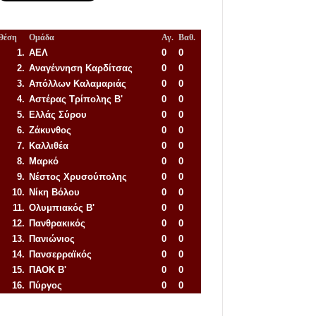
Θέση
Ομάδα
Αγ.
Βαθ.
1.
ΑΕΛ
0
0
2.
Αναγέννηση
Καρδίτσας
0
0
3.
Απόλλων Καλαμαριάς
0
0
4.
Αστέρας Τρίπολης Β'
0
0
5.
Ελλάς Σύρου
0
0
6.
Ζάκυνθος
0
0
7.
Καλλιθέα
0
0
8.
Μαρκό
0
0
9.
Νέστος Χρυσούπολης
0
0
10.
Νίκη Βόλου
0
0
11.
Ολυμπιακός Β'
0
0
12.
Πανθρακικός
0
0
13.
Πανιώνιος
0
0
14.
Πανσερραϊκός
0
0
15.
ΠΑΟΚ Β'
0
0
16.
Πύργος
0
0
Απόλλων Πόντου
22