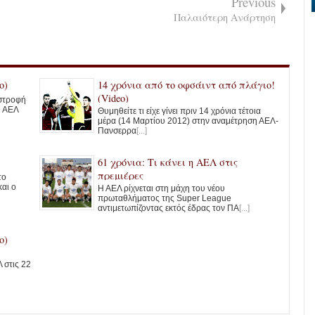
Previous
Παλαιότερη Ανάρτηση
o)
14 χρόνια από το οφσάιντ από πλάγιο!
(Video)
ιστροφή
Η ΑΕΛ
Θυμηθείτε τι είχε γίνει πριν 14 χρόνια τέτοια
μέρα (14 Μαρτίου 2012) στην αναμέτρηση ΑΕΛ-
Πανσερρα
[...]
61 χρόνια: Τι κάνει η ΑΕΛ στις
πρεμιέρες
το
και ο
Η ΑΕΛ ρίχνεται στη μάχη του νέου
πρωταθλήματος της Super League
αντιμετωπίζοντας εκτός έδρας τον ΠΑ
[...]
o)
 στις 22