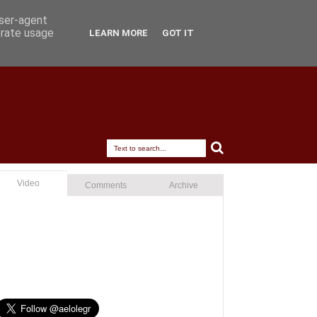
user-agent
erate usage
LEARN MORE
GOT IT
Video
Comments
Archive