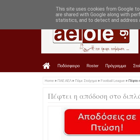
LATEST
10:03 PM
Από την ΑΕΛ στη Ζέμπλιν Μιχαλόβτσε (
This site uses cookies from Google to 
are shared with Google along with per
statistics, and to detect and address 
Ποδόσφαιρο
Roster
Πρόγραμμα
Στο
Home
»
ΠΑΕ ΑΕΛ
»
Πάμε Στοίχημα
»
Football League
»
Πέφτει
Πέφτει η απόδοση στο διπλ