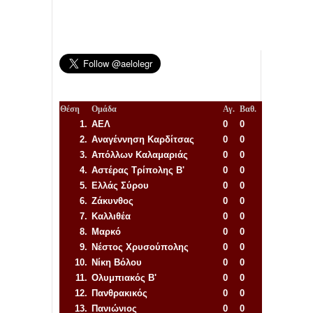
Θέση
Ομάδα
Αγ.
Βαθ.
1.
ΑΕΛ
0
0
2.
Αναγέννηση
Καρδίτσας
0
0
3.
Απόλλων Καλαμαριάς
0
0
4.
Αστέρας Τρίπολης Β'
0
0
5.
Ελλάς Σύρου
0
0
6.
Ζάκυνθος
0
0
7.
Καλλιθέα
0
0
8.
Μαρκό
0
0
9.
Νέστος Χρυσούπολης
0
0
10.
Νίκη Βόλου
0
0
11.
Ολυμπιακός Β'
0
0
12.
Πανθρακικός
0
0
13.
Πανιώνιος
0
0