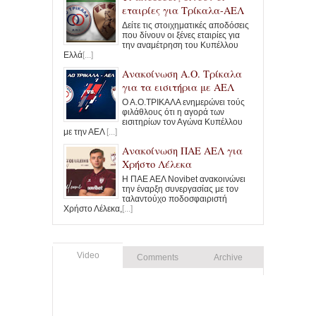
εταιρίες για Τρίκαλα-ΑΕΛ
Δείτε τις στοιχηματικές αποδόσεις
που δίνουν οι ξένες εταιρίες για
την αναμέτρηση του Κυπέλλου
Ελλά
[...]
Ανακοίνωση Α.Ο. Τρίκαλα
για τα εισιτήρια με ΑΕΛ
Ο Α.Ο.ΤΡΙΚΑΛΑ ενημερώνει τούς
φιλάθλους ότι η αγορά των
εισιτηρίων τον Αγώνα Κυπέλλου
με την ΑΕΛ
[...]
Ανακοίνωση ΠΑΕ ΑΕΛ για
Χρήστο Λέλεκα
Η ΠΑΕ ΑΕΛ Novibet ανακοινώνει
την έναρξη συνεργασίας με τον
ταλαντούχο ποδοσφαιριστή
Χρήστο Λέλεκα,
[...]
Video
Comments
Archive