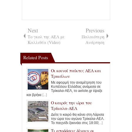
Next
Previous
Το γκολ της ΑΕΛ με
Παλαιότερη
Καλλιθέα (Video)
Ανάρτηση
Related Posts
Οι κοινοί παίκτες ΑΕΛ και
Τρικάλων
Με αφορμή την αναμέτρηση του
Κυπέλλου Ελλάδας ανάμεσα σε
Τρίκαλα-ΑΕΛ, το aelole.gr έψαξε
και βρήκε
[...]
Ο καιρός την ώρα του
Τρίκαλα-ΑΕΛ
Δείτε τι καιρό θα κάνει στη Λάρισα
την ώρα του αγώνα Τρίκαλα-ΑΕΛ.
To παιχνίδι ξεκινάει στις 18:00
[...]
Τι αποδόσεις δίνουν οι