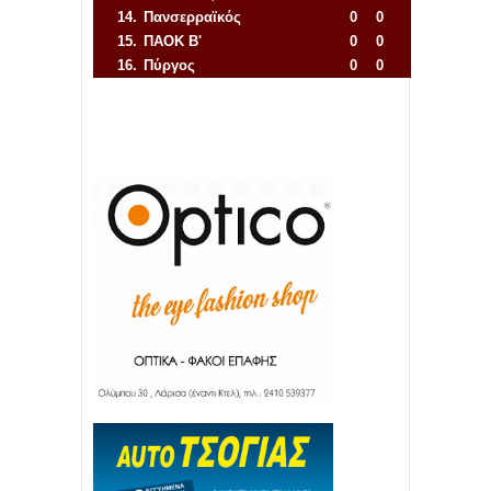
14.
Πανσερραϊκός
0
0
15.
ΠΑΟΚ Β'
0
0
16.
Πύργος
0
0
Απόλλων Πόντου
22
11