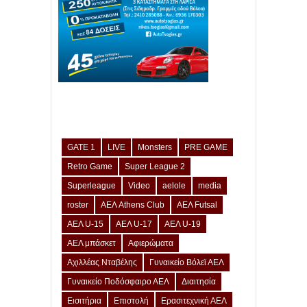
GATE 1
LIVE
Monsters
PRE GAME
Retro Game
Super League 2
Superleague
Video
aelole
media
roster
ΑΕΛ Athens Club
ΑΕΛ Futsal
ΑΕΛ U-15
ΑΕΛ U-17
ΑΕΛ U-19
ΑΕΛ μπάσκετ
Αφιερώματα
Αχιλλέας Νταβέλης
Γυναικείο Βόλεϊ ΑΕΛ
Γυναικείο Ποδόσφαιρο ΑΕΛ
Διαιτησία
Εισιτήρια
Επιστολή
Ερασιτεχνική ΑΕΛ