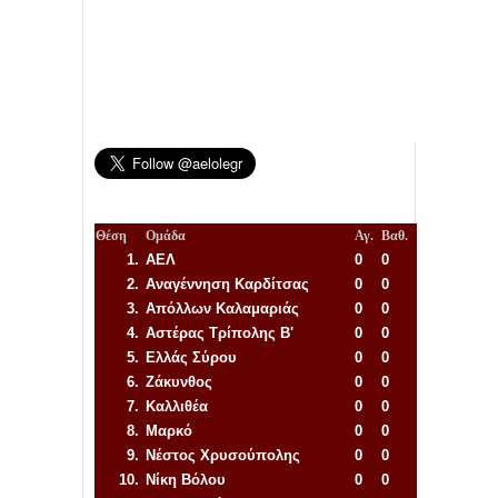
Θέση
Ομάδα
Αγ.
Βαθ.
1.
ΑΕΛ
0
0
2.
Αναγέννηση
Καρδίτσας
0
0
3.
Απόλλων Καλαμαριάς
0
0
4.
Αστέρας Τρίπολης Β'
0
0
5.
Ελλάς Σύρου
0
0
6.
Ζάκυνθος
0
0
7.
Καλλιθέα
0
0
8.
Μαρκό
0
0
9.
Νέστος Χρυσούπολης
0
0
10.
Νίκη Βόλου
0
0