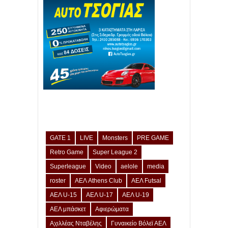
GATE 1
LIVE
Monsters
PRE GAME
Retro Game
Super League 2
Superleague
Video
aelole
media
roster
ΑΕΛ Athens Club
ΑΕΛ Futsal
ΑΕΛ U-15
ΑΕΛ U-17
ΑΕΛ U-19
ΑΕΛ μπάσκετ
Αφιερώματα
Αχιλλέας Νταβέλης
Γυναικείο Βόλεϊ ΑΕΛ