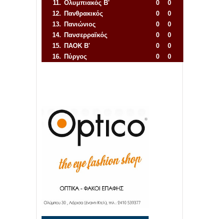
11.
Ολυμπιακός Β'
0
0
12.
Πανθρακικός
0
0
13.
Πανιώνιος
0
0
14.
Πανσερραϊκός
0
0
15.
ΠΑΟΚ Β'
0
0
16.
Πύργος
0
0
Απόλλων Πόντου
22
11