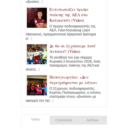
«βυσσιν
[...]
Εντυπωσιάζει πρώην
παίκτης της ΑΕΛ στο
Καζακστάν (Video)
Ο πρώην ποδοσφαιριστής της
ΑΕΛ, Γιάνι Ατανάσοφ (Jani
Atanasov), πραγματοποιεί εξαιρετικό ξεκίνημα
μ
[...]
Δε θα σε ξεχάσουμε ποτέ
Αντσουέ! (Video)
Τα γενέθλιά του έχει σήμερα
Κυριακή 2 Αυγούστου 2026, ένας
παλαίμαχος παίκτης της ΑΕΛ και
ιδιαίτε
[...]
Παπαγεωργίου: «Δεν
περιγράφονται με λόγια»
Ο 31χρονος ποδοσφαιριστής,
Κώστας Παπαγεωργίου, ο οποίος
επέστρεψε στους «βυσσινί» με
αφορμή την πρ
[...]
Video
Comments
Archive