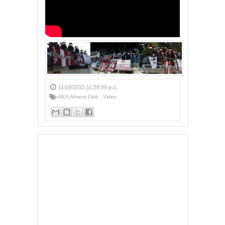
11/16/2015 11:59:00 μ.μ.
ΑΕΛ Athens Club
,
Video