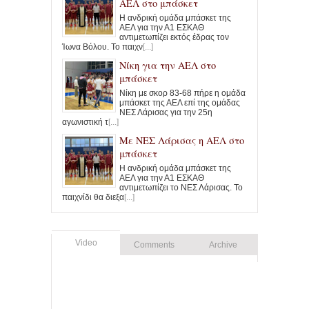
ΑΕΛ στο μπάσκετ
Η ανδρική ομάδα μπάσκετ της
ΑΕΛ για την Α1 ΕΣΚΑΘ
αντιμετωπίζει εκτός έδρας τον
Ίωνα Βόλου. Το παιχν
[...]
Νίκη για την ΑΕΛ στο
μπάσκετ
Νίκη με σκορ 83-68 πήρε η ομάδα
μπάσκετ της ΑΕΛ επί της ομάδας
ΝΕΣ Λάρισας για την 25η
αγωνιστική τ
[...]
Με ΝΕΣ Λάρισας η ΑΕΛ στο
μπάσκετ
Η ανδρική ομάδα μπάσκετ της
ΑΕΛ για την Α1 ΕΣΚΑΘ
αντιμετωπίζει το ΝΕΣ Λάρισας. Το
παιχνίδι θα διεξα
[...]
Video
Comments
Archive