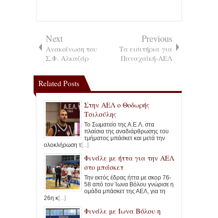
Next
Previous
Ανακοίνωση του
Τα εισιτήρια για
Σ.Φ. Αλκαζάρ
Παναχαϊκή-ΑΕΛ
Related Posts
Στην ΑΕΛ ο Θοδωρής
Τσιλούλης
Το Σωματείο της Α.Ε.Λ. στα
πλαίσια της αναδιάρθρωσης του
τμήματος μπάσκετ και μετά την
ολοκλήρωση τ
[...]
Φινάλε με ήττα για την ΑΕΛ
στο μπάσκετ
Την εκτός έδρας ήττα με σκορ 76-
58 από τον Ίωνα Βόλου γνώρισε η
ομάδα μπάσκετ της ΑΕΛ, για τη
26η κ
[...]
Φινάλε με Ίωνα Βόλου η