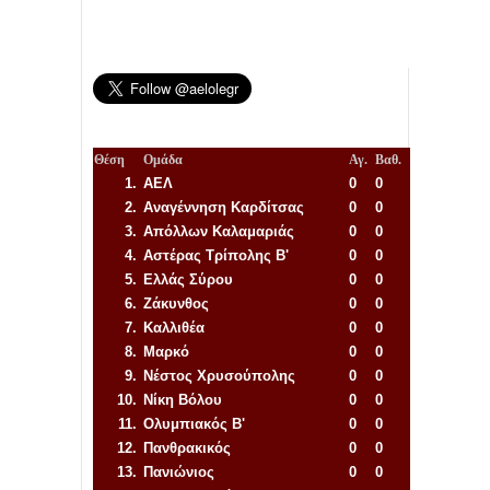
Θέση
Ομάδα
Αγ.
Βαθ.
1.
ΑΕΛ
0
0
2.
Αναγέννηση
Καρδίτσας
0
0
3.
Απόλλων Καλαμαριάς
0
0
4.
Αστέρας Τρίπολης Β'
0
0
5.
Ελλάς Σύρου
0
0
6.
Ζάκυνθος
0
0
7.
Καλλιθέα
0
0
8.
Μαρκό
0
0
9.
Νέστος Χρυσούπολης
0
0
10.
Νίκη Βόλου
0
0
11.
Ολυμπιακός Β'
0
0
12.
Πανθρακικός
0
0
13.
Πανιώνιος
0
0