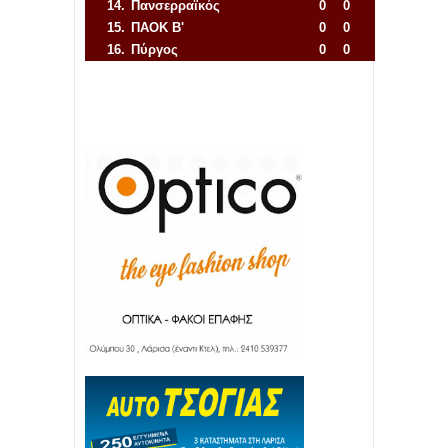
14.
Πανσερραϊκός
0
0
15.
ΠΑΟΚ Β'
0
0
16.
Πύργος
0
0
Απόλλων Πόντου
22
11