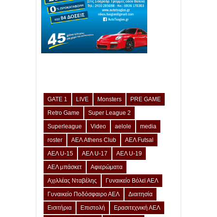
GATE 1
LIVE
Monsters
PRE GAME
Retro Game
Super League 2
Superleague
Video
aelole
media
roster
ΑΕΛ Athens Club
ΑΕΛ Futsal
ΑΕΛ U-15
ΑΕΛ U-17
ΑΕΛ U-19
ΑΕΛ μπάσκετ
Αφιερώματα
Αχιλλέας Νταβέλης
Γυναικείο Βόλεϊ ΑΕΛ
Γυναικείο Ποδόσφαιρο ΑΕΛ
Διαιτησία
Εισιτήρια
Επιστολή
Ερασιτεχνική ΑΕΛ