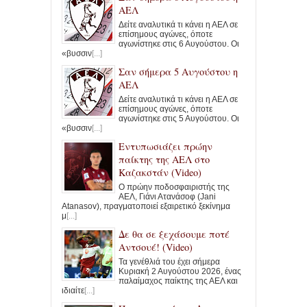
ΑΕΛ
Δείτε αναλυτικά τι κάνει η ΑΕΛ σε
επίσημους αγώνες, όποτε
αγωνίστηκε στις 6 Αυγούστου. Οι
«βυσσιν
[...]
Σαν σήμερα 5 Αυγούστου η
ΑΕΛ
Δείτε αναλυτικά τι κάνει η ΑΕΛ σε
επίσημους αγώνες, όποτε
αγωνίστηκε στις 5 Αυγούστου. Οι
«βυσσιν
[...]
Εντυπωσιάζει πρώην
παίκτης της ΑΕΛ στο
Καζακστάν (Video)
Ο πρώην ποδοσφαιριστής της
ΑΕΛ, Γιάνι Ατανάσοφ (Jani
Atanasov), πραγματοποιεί εξαιρετικό ξεκίνημα
μ
[...]
Δε θα σε ξεχάσουμε ποτέ
Αντσουέ! (Video)
Τα γενέθλιά του έχει σήμερα
Κυριακή 2 Αυγούστου 2026, ένας
παλαίμαχος παίκτης της ΑΕΛ και
ιδιαίτε
[...]