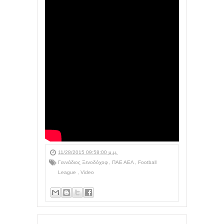
11/28/2015 09:58:00 μ.μ.
Γεννάδιος Ξενοδόχοφ
,
ΠΑΕ ΑΕΛ
,
Football
League
,
Video