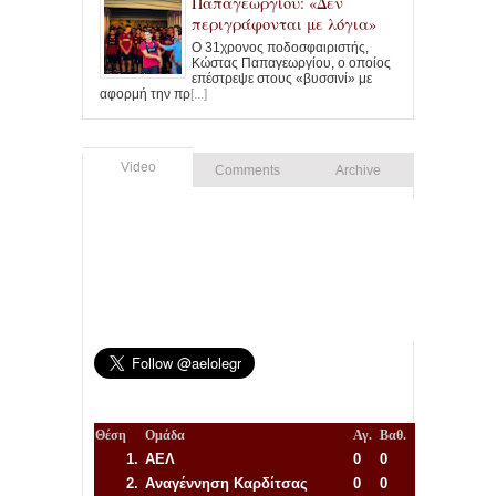
Παπαγεωργίου: «Δεν
περιγράφονται με λόγια»
Ο 31χρονος ποδοσφαιριστής,
Κώστας Παπαγεωργίου, ο οποίος
επέστρεψε στους «βυσσινί» με
αφορμή την πρ
[...]
Video
Comments
Archive
Θέση
Ομάδα
Αγ.
Βαθ.
1.
ΑΕΛ
0
0
2.
Αναγέννηση
Καρδίτσας
0
0