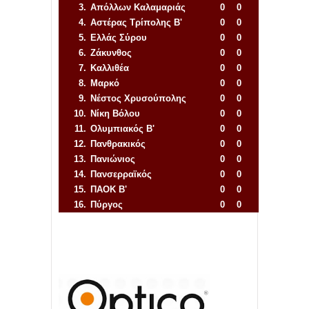
3.
Απόλλων Καλαμαριάς
0
0
4.
Αστέρας Τρίπολης Β'
0
0
5.
Ελλάς Σύρου
0
0
6.
Ζάκυνθος
0
0
7.
Καλλιθέα
0
0
8.
Μαρκό
0
0
9.
Νέστος Χρυσούπολης
0
0
10.
Νίκη Βόλου
0
0
11.
Ολυμπιακός Β'
0
0
12.
Πανθρακικός
0
0
13.
Πανιώνιος
0
0
14.
Πανσερραϊκός
0
0
15.
ΠΑΟΚ Β'
0
0
16.
Πύργος
0
0
Απόλλων Πόντου
22
11