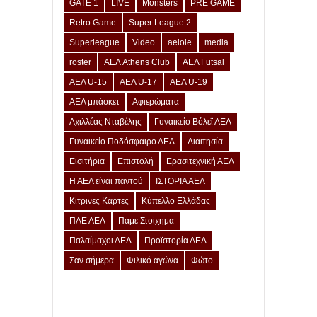
GATE 1
LIVE
Monsters
PRE GAME
Retro Game
Super League 2
Superleague
Video
aelole
media
roster
ΑΕΛ Athens Club
ΑΕΛ Futsal
ΑΕΛ U-15
ΑΕΛ U-17
ΑΕΛ U-19
ΑΕΛ μπάσκετ
Αφιερώματα
Αχιλλέας Νταβέλης
Γυναικείο Βόλεϊ ΑΕΛ
Γυναικείο Ποδόσφαιρο ΑΕΛ
Διαιτησία
Εισιτήρια
Επιστολή
Ερασιτεχνική ΑΕΛ
Η ΑΕΛ είναι παντού
ΙΣΤΟΡΙΑ ΑΕΛ
Κίτρινες Κάρτες
Κύπελλο Ελλάδας
ΠΑΕ ΑΕΛ
Πάμε Στοίχημα
Παλαίμαχοι ΑΕΛ
Προϊστορία ΑΕΛ
Σαν σήμερα
Φιλικό αγώνα
Φώτο