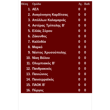
Θέση
Ομάδα
Αγ.
Βαθ.
1.
ΑΕΛ
0
0
2.
Αναγέννηση
Καρδίτσας
0
0
3.
Απόλλων Καλαμαριάς
0
0
4.
Αστέρας Τρίπολης Β'
0
0
5.
Ελλάς Σύρου
0
0
6.
Ζάκυνθος
0
0
7.
Καλλιθέα
0
0
8.
Μαρκό
0
0
9.
Νέστος Χρυσούπολης
0
0
10.
Νίκη Βόλου
0
0
11.
Ολυμπιακός Β'
0
0
12.
Πανθρακικός
0
0
13.
Πανιώνιος
0
0
14.
Πανσερραϊκός
0
0
15.
ΠΑΟΚ Β'
0
0
16.
Πύργος
0
0
Απόλλων Πόντου
22
11