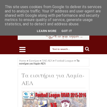
This site uses cookies from Google to deliver its services
and to analyze traffic. Your IP address and user-agent are
shared with Google along with performance and security
metrics to ensure quality of service, generate usage
statistics, and to detect and address abuse.
LEARN MORE
GOT IT
Home
»
Εισιτήρια
»
ΠΑΕ ΑΕΛ
»
Football League
»
Τα
εισιτήρια για Λαμία-ΑΕΛ
Τα εισιτήρια για Λαμία-
ΑΕΛ