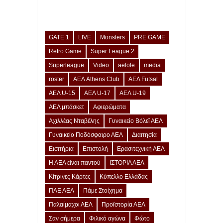
GATE 1
LIVE
Monsters
PRE GAME
Retro Game
Super League 2
Superleague
Video
aelole
media
roster
ΑΕΛ Athens Club
ΑΕΛ Futsal
ΑΕΛ U-15
ΑΕΛ U-17
ΑΕΛ U-19
ΑΕΛ μπάσκετ
Αφιερώματα
Αχιλλέας Νταβέλης
Γυναικείο Βόλεϊ ΑΕΛ
Γυναικείο Ποδόσφαιρο ΑΕΛ
Διαιτησία
Εισιτήρια
Επιστολή
Ερασιτεχνική ΑΕΛ
Η ΑΕΛ είναι παντού
ΙΣΤΟΡΙΑ ΑΕΛ
Κίτρινες Κάρτες
Κύπελλο Ελλάδας
ΠΑΕ ΑΕΛ
Πάμε Στοίχημα
Παλαίμαχοι ΑΕΛ
Προϊστορία ΑΕΛ
Σαν σήμερα
Φιλικό αγώνα
Φώτο