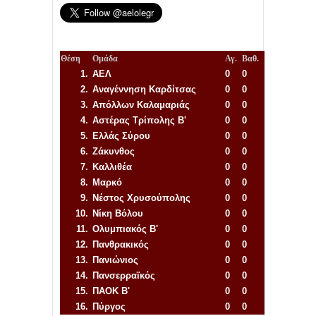
Θέση
Ομάδα
Αγ.
Βαθ.
1.
ΑΕΛ
0
0
2.
Αναγέννηση
Καρδίτσας
0
0
3.
Απόλλων Καλαμαριάς
0
0
4.
Αστέρας Τρίπολης Β'
0
0
5.
Ελλάς Σύρου
0
0
6.
Ζάκυνθος
0
0
7.
Καλλιθέα
0
0
8.
Μαρκό
0
0
9.
Νέστος Χρυσούπολης
0
0
10.
Νίκη Βόλου
0
0
11.
Ολυμπιακός Β'
0
0
12.
Πανθρακικός
0
0
13.
Πανιώνιος
0
0
14.
Πανσερραϊκός
0
0
15.
ΠΑΟΚ Β'
0
0
16.
Πύργος
0
0