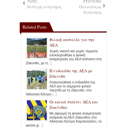
Next
Previous
Νεότερη ανάρτηση
Παλαιότερη
Ανάρτηση
Related Posts
Φιλική ισοπαλία για την
ΑΕΛ
Χωρίς νικητή και χωρίς τέρματα
ολοκληρώθηκε η φιλική
αναμέτρηση της ΑΕΛ απέναντι στη
Ζάκυνθο, με τι
[...]
Η ενδεκάδα της ΑΕΛ με
Ζάκυνθο
Ανακοινώθηκε η ενδεκάδα της
ΑΕΛ για το σημερινό φιλικό
παιχνίδι με τη Ζάκυνθο, στο
Αθλητικό Κέντρο
[...]
Οι κοινοί παίκτες ΑΕΛ και
Ζακύνθου
Με αφορμή τη φιλική αναμέτρηση
ανάμεσα σε ΑΕΛ-Ζάκυνθος στο
Αθλητικό Κέντρο Καρπενησίου, το
aelole.g
[...]