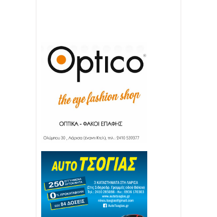
Απόλλων Πόντου
22
11