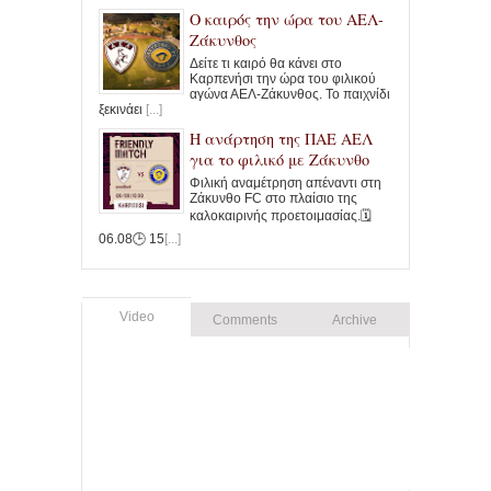
Ο καιρός την ώρα του ΑΕΛ-
Ζάκυνθος
Δείτε τι καιρό θα κάνει στο
Καρπενήσι την ώρα του φιλικού
αγώνα ΑΕΛ-Ζάκυνθος. To παιχνίδι
ξεκινάει
[...]
Η ανάρτηση της ΠΑΕ ΑΕΛ
για το φιλικό με Ζάκυνθο
Φιλική αναμέτρηση απέναντι στη
Ζάκυνθο FC στο πλαίσιο της
καλοκαιρινής προετοιμασίας.🗓️
06.08🕒 15
[...]
Video
Comments
Archive