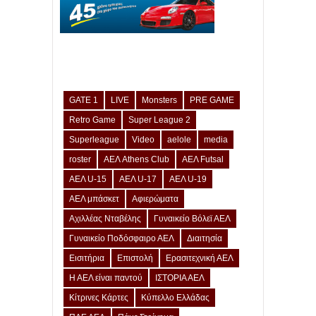
GATE 1
LIVE
Monsters
PRE GAME
Retro Game
Super League 2
Superleague
Video
aelole
media
roster
ΑΕΛ Athens Club
ΑΕΛ Futsal
ΑΕΛ U-15
ΑΕΛ U-17
ΑΕΛ U-19
ΑΕΛ μπάσκετ
Αφιερώματα
Αχιλλέας Νταβέλης
Γυναικείο Βόλεϊ ΑΕΛ
Γυναικείο Ποδόσφαιρο ΑΕΛ
Διαιτησία
Εισιτήρια
Επιστολή
Ερασιτεχνική ΑΕΛ
Η ΑΕΛ είναι παντού
ΙΣΤΟΡΙΑ ΑΕΛ
Κίτρινες Κάρτες
Κύπελλο Ελλάδας