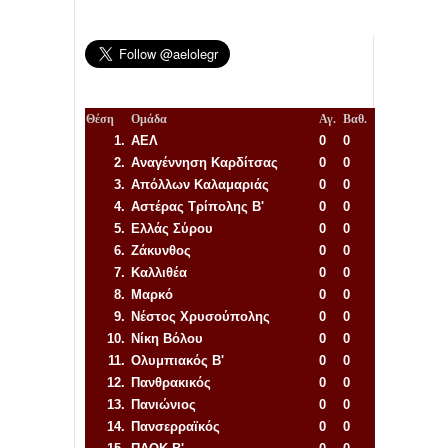
Θέση
Ομάδα
Αγ.
Βαθ.
1.
ΑΕΛ
0
0
2.
Αναγέννηση
Καρδίτσας
0
0
3.
Απόλλων Καλαμαριάς
0
0
4.
Αστέρας Τρίπολης Β'
0
0
5.
Ελλάς Σύρου
0
0
6.
Ζάκυνθος
0
0
7.
Καλλιθέα
0
0
8.
Μαρκό
0
0
9.
Νέστος Χρυσούπολης
0
0
10.
Νίκη Βόλου
0
0
11.
Ολυμπιακός Β'
0
0
12.
Πανθρακικός
0
0
13.
Πανιώνιος
0
0
14.
Πανσερραϊκός
0
0