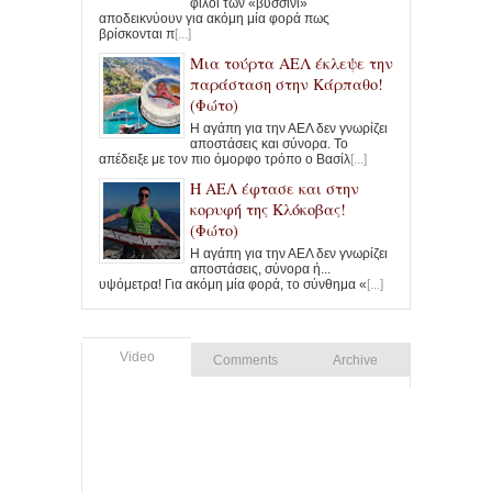
φίλοι των «βυσσινί»
αποδεικνύουν για ακόμη μία φορά πως
βρίσκονται π
[...]
Μια τούρτα ΑΕΛ έκλεψε την
παράσταση στην Κάρπαθο!
(Φώτο)
Η αγάπη για την ΑΕΛ δεν γνωρίζει
αποστάσεις και σύνορα. Το
απέδειξε με τον πιο όμορφο τρόπο ο Βασίλ
[...]
Η ΑΕΛ έφτασε και στην
κορυφή της Κλόκοβας!
(Φώτο)
Η αγάπη για την ΑΕΛ δεν γνωρίζει
αποστάσεις, σύνορα ή...
υψόμετρα! Για ακόμη μία φορά, το σύνθημα «
[...]
Video
Comments
Archive