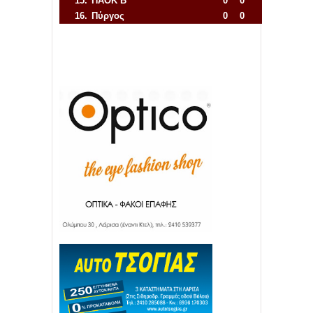
15.
ΠΑΟΚ Β'
0
0
16.
Πύργος
0
0
Απόλλων Πόντου
22
11