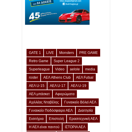
GATE 1
LIVE
Monsters
PRE GAME
Retro Game
Super League 2
Superleague
Video
aelole
media
roster
ΑΕΛ Athens Club
ΑΕΛ Futsal
ΑΕΛ U-15
ΑΕΛ U-17
ΑΕΛ U-19
ΑΕΛ μπάσκετ
Αφιερώματα
Αχιλλέας Νταβέλης
Γυναικείο Βόλεϊ ΑΕΛ
Γυναικείο Ποδόσφαιρο ΑΕΛ
Διαιτησία
Εισιτήρια
Επιστολή
Ερασιτεχνική ΑΕΛ
Η ΑΕΛ είναι παντού
ΙΣΤΟΡΙΑ ΑΕΛ