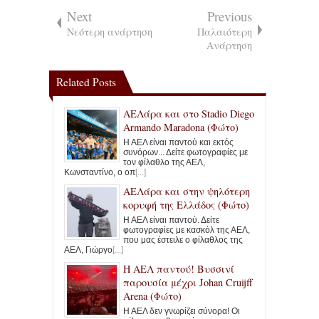
Next
Previous
Νεότερη ανάρτηση
Παλαιότερη
Ανάρτηση
Related Posts
ΑΕΛάρα και στο Stadio Diego
Armando Maradona (Φώτο)
Η ΑΕΛ είναι παντού και εκτός
συνόρων... Δείτε φωτογραφίες με
τον φίλαθλο της ΑΕΛ,
Κωνσταντίνο, ο οπ
[...]
ΑΕΛάρα και στην ψηλότερη
κορυφή της Ελλάδος (Φώτο)
Η ΑΕΛ είναι παντού. Δείτε
φωτογραφίες με κασκόλ της ΑΕΛ,
που μας έστειλε ο φίλαθλος της
ΑΕΛ, Γιώργο
[...]
Η ΑΕΛ παντού! Βυσσινί
παρουσία μέχρι Johan Cruijff
Arena (Φώτο)
Η ΑΕΛ δεν γνωρίζει σύνορα! Οι