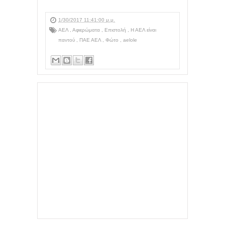
1/30/2017 11:41:00 μ.μ.
ΑΕΛ
,
Αφιερώματα
,
Επιστολή
,
Η ΑΕΛ είναι
παντού
,
ΠΑΕ ΑΕΛ
,
Φώτο
,
aelole