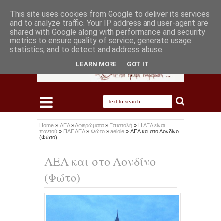
This site uses cookies from Google to deliver its services
and to analyze traffic. Your IP address and user-agent are
shared with Google along with performance and security
metrics to ensure quality of service, generate usage
statistics, and to detect and address abuse.
LEARN MORE
GOT IT
Home
»
ΑΕΛ
»
Αφιερώματα
»
Επιστολή
»
Η ΑΕΛ είναι
παντού
»
ΠΑΕ ΑΕΛ
»
Φώτο
»
aelole
»
ΑΕΛ και στο Λονδίνο
(Φώτο)
ΑΕΛ και στο Λονδίνο
(Φώτο)