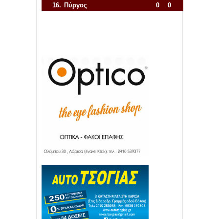
16.
Πύργος
0
0
Απόλλων Πόντου
22
11