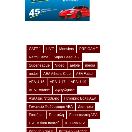
GATE 1
LIVE
Monsters
PRE GAME
Retro Game
Super League 2
Superleague
Video
aelole
media
roster
ΑΕΛ Athens Club
ΑΕΛ Futsal
ΑΕΛ U-15
ΑΕΛ U-17
ΑΕΛ U-19
ΑΕΛ μπάσκετ
Αφιερώματα
Αχιλλέας Νταβέλης
Γυναικείο Βόλεϊ ΑΕΛ
Γυναικείο Ποδόσφαιρο ΑΕΛ
Διαιτησία
Εισιτήρια
Επιστολή
Ερασιτεχνική ΑΕΛ
Η ΑΕΛ είναι παντού
ΙΣΤΟΡΙΑ ΑΕΛ
Κίτρινες Κάρτες
Κύπελλο Ελλάδας