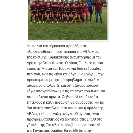
Με πολλά και σημαντικά προβλήματα
ολοκληρώθηκε η προετοιμασία της ΑΕΛ εν όψη
της κρίσιμης Κυριακάτικης αναμέτρησης με τον
Άρη στην Θεσσαλονίκη. Ο Νίκος Γκαλίτσιος που
έχασε τις Μιρτάϊ και Τσούκα για δύο εβδομάδες
περίπου, είδε τις Ρήγα και Λόγου να βγάζουν την
προετοιμασία με αρκετά προβλήματα ενώ δεν
μπορεί να υπολογίζει και στην Σπυροπούλου
λόγω υποχρεώσεων, με τις επιλογές του πλέον να
περιορίζονται αρκετά. Οι βυσσινί ελπίζουν ότι
επιτέλους η καλή εμφάνιση θα συνδυαστεί και με
ένα θετικό αποτέλεσμα το οποίο και η ομάδα της
ΑΕΛ έχει τόσο μεγάλη ανάγκη. Ο αγώνας είναι
προγραμματισμένος να ξεκινήσει στις 14:00 στο
γήπεδο της Τριανδρίας. Μαζί με την αποστολή
της Γυναικείας ομάδας θα ταξιδέψει στην