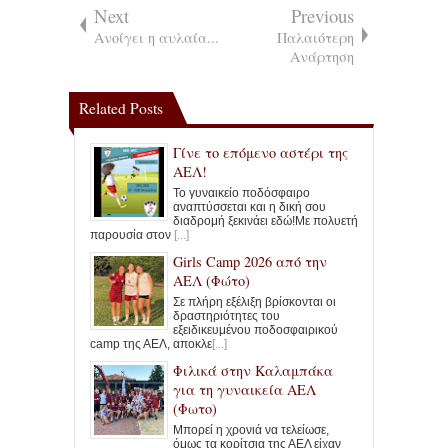
Next
Previous
Ανοίγει η αυλαία...
Παλαιότερη
Ανάρτηση
Related Posts
Γίνε το επόμενο αστέρι της
ΑΕΛ!
Το γυναικείο ποδόσφαιρο
αναπτύσσεται και η δική σου
διαδρομή ξεκινάει εδώ!Με πολυετή
παρουσία στον
[...]
Girls Camp 2026 από την
ΑΕΛ (Φώτο)
Σε πλήρη εξέλιξη βρίσκονται οι
δραστηριότητες του
εξειδικευμένου ποδοσφαιρικού
camp της ΑΕΛ, αποκλε
[...]
Φιλικά στην Καλαμπάκα
για τη γυναικεία ΑΕΛ
(Φωτο)
Μπορεί η χρονιά να τελείωσε,
όμως τα κορίτσια της ΑΕΛ είχαν