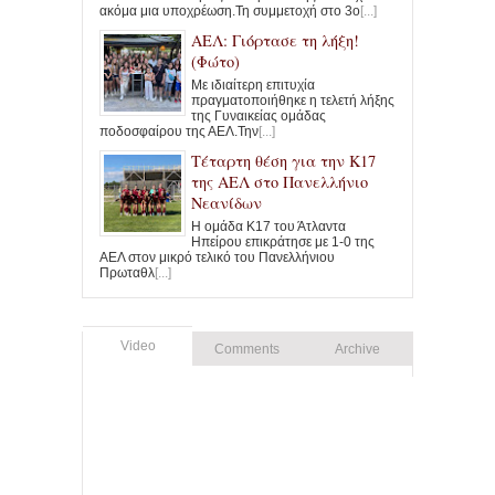
ακόμα μια υποχρέωση.Τη συμμετοχή στο 3ο
[...]
ΑΕΛ: Γιόρτασε τη λήξη!
(Φώτο)
Με ιδιαίτερη επιτυχία
πραγματοποιήθηκε η τελετή λήξης
της Γυναικείας ομάδας
ποδοσφαίρου της ΑΕΛ.Την
[...]
Τέταρτη θέση για την Κ17
της ΑΕΛ στο Πανελλήνιο
Νεανίδων
Η ομάδα Κ17 του Άτλαντα
Ηπείρου επικράτησε με 1-0 της
ΑΕΛ στον μικρό τελικό του Πανελλήνιου
Πρωταθλ
[...]
Video
Comments
Archive