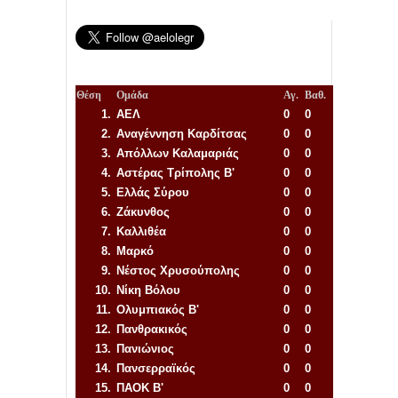
Θέση
Ομάδα
Αγ.
Βαθ.
1.
ΑΕΛ
0
0
2.
Αναγέννηση
Καρδίτσας
0
0
3.
Απόλλων Καλαμαριάς
0
0
4.
Αστέρας Τρίπολης Β'
0
0
5.
Ελλάς Σύρου
0
0
6.
Ζάκυνθος
0
0
7.
Καλλιθέα
0
0
8.
Μαρκό
0
0
9.
Νέστος Χρυσούπολης
0
0
10.
Νίκη Βόλου
0
0
11.
Ολυμπιακός Β'
0
0
12.
Πανθρακικός
0
0
13.
Πανιώνιος
0
0
14.
Πανσερραϊκός
0
0
15.
ΠΑΟΚ Β'
0
0