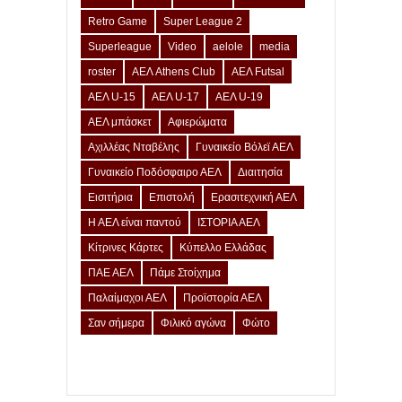
Retro Game
Super League 2
Superleague
Video
aelole
media
roster
ΑΕΛ Athens Club
ΑΕΛ Futsal
ΑΕΛ U-15
ΑΕΛ U-17
ΑΕΛ U-19
ΑΕΛ μπάσκετ
Αφιερώματα
Αχιλλέας Νταβέλης
Γυναικείο Βόλεϊ ΑΕΛ
Γυναικείο Ποδόσφαιρο ΑΕΛ
Διαιτησία
Εισιτήρια
Επιστολή
Ερασιτεχνική ΑΕΛ
Η ΑΕΛ είναι παντού
ΙΣΤΟΡΙΑ ΑΕΛ
Κίτρινες Κάρτες
Κύπελλο Ελλάδας
ΠΑΕ ΑΕΛ
Πάμε Στοίχημα
Παλαίμαχοι ΑΕΛ
Προϊστορία ΑΕΛ
Σαν σήμερα
Φιλικό αγώνα
Φώτο