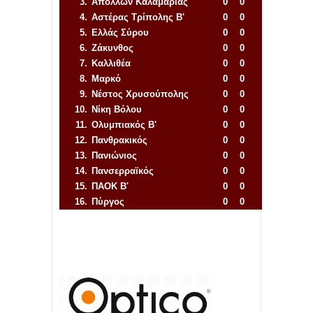
3.
Απόλλων Καλαμαριάς
0
0
4.
Αστέρας Τρίπολης Β'
0
0
5.
Ελλάς Σύρου
0
0
6.
Ζάκυνθος
0
0
7.
Καλλιθέα
0
0
8.
Μαρκό
0
0
9.
Νέστος Χρυσούπολης
0
0
10.
Νίκη Βόλου
0
0
11.
Ολυμπιακός Β'
0
0
12.
Πανθρακικός
0
0
13.
Πανιώνιος
0
0
14.
Πανσερραϊκός
0
0
15.
ΠΑΟΚ Β'
0
0
16.
Πύργος
0
0
Απόλλων Πόντου
22
11