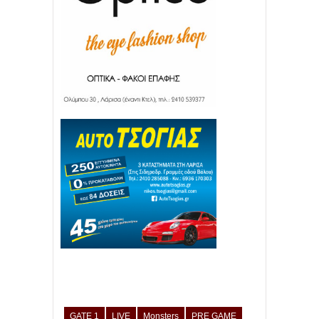
GATE 1
LIVE
Monsters
PRE GAME