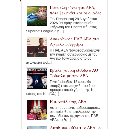
Πότε κληρώνει για ΑΕΛ,
πότε ξεκινάει και οι ομάδες
Την Παρασκευή 28 Αυγούστου
2026 θα πραγματοποιηθεί η
κλήρωση του Πρωταθλήματος
Superbet League 2 γι
[...]
Ανακοίνωση ΠΑΕ ΑΕΛ για
Άγγελο Τσιγγάρα
Η ΠΑΕ ΑΕΛ Novibet ανακοινώνει
την έναρξη συνεργασίας με τον
Άγγελο Τσιγγάρα, ο οποίος
αγωνίζεται ως
[...]
Έβαλε γενική είσοδο ο ΑΟ
Τρίκαλα με την ΑΕΛ
Γενική είσοδος 15 ευρώ θα
υπάρξει στο παιχνίδι του 1ου
προκριματικού γύρου της 1ης
φάσης του Κυπέλλ
[...]
Η πεντάδα της ΑΕΛ
Δείτε τους πέντε ποδοσφαιριστές
οι οποίοι θα αποτελέσουν την
πεντάδα των αρχηγών της ΠΑΕ
ΑΕΛ στο ξε
[...]
Αυτός σφυρίζει την ΑΕΛ με