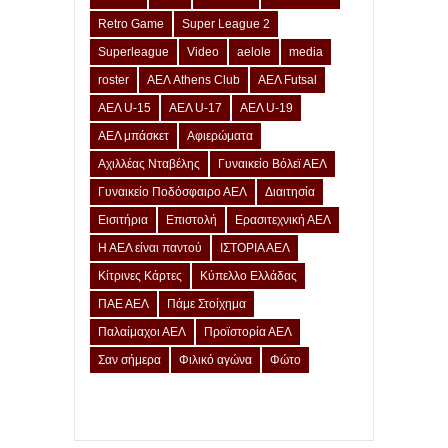
Retro Game
Super League 2
Superleague
Video
aelole
media
roster
ΑΕΛ Athens Club
ΑΕΛ Futsal
ΑΕΛ U-15
ΑΕΛ U-17
ΑΕΛ U-19
ΑΕΛ μπάσκετ
Αφιερώματα
Αχιλλέας Νταβέλης
Γυναικείο Βόλεϊ ΑΕΛ
Γυναικείο Ποδόσφαιρο ΑΕΛ
Διαιτησία
Εισιτήρια
Επιστολή
Ερασιτεχνική ΑΕΛ
Η ΑΕΛ είναι παντού
ΙΣΤΟΡΙΑ ΑΕΛ
Κίτρινες Κάρτες
Κύπελλο Ελλάδας
ΠΑΕ ΑΕΛ
Πάμε Στοίχημα
Παλαίμαχοι ΑΕΛ
Προϊστορία ΑΕΛ
Σαν σήμερα
Φιλικό αγώνα
Φώτο