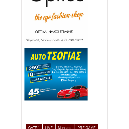
GATE 1
LIVE
Monsters
PRE GAME