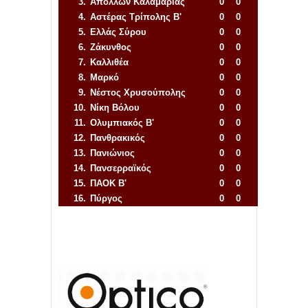
3.
Απόλλων Καλαμαριάς
0
0
4.
Αστέρας Τρίπολης Β'
0
0
5.
Ελλάς Σύρου
0
0
6.
Ζάκυνθος
0
0
7.
Καλλιθέα
0
0
8.
Μαρκό
0
0
9.
Νέστος Χρυσούπολης
0
0
10.
Νίκη Βόλου
0
0
11.
Ολυμπιακός Β'
0
0
12.
Πανθρακικός
0
0
13.
Πανιώνιος
0
0
14.
Πανσερραϊκός
0
0
15.
ΠΑΟΚ Β'
0
0
16.
Πύργος
0
0
Απόλλων Πόντου
22
11