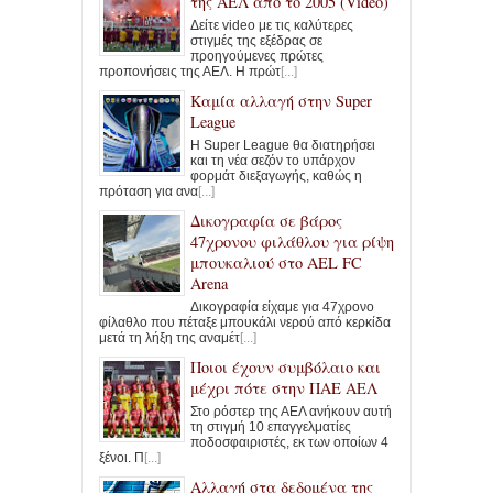
της ΑΕΛ από το 2005 (Video)
Δείτε video με τις καλύτερες
στιγμές της εξέδρας σε
προηγούμενες πρώτες
προπονήσεις της ΑΕΛ. Η πρώτ
[...]
Καμία αλλαγή στην Super
League
Η Super League θα διατηρήσει
και τη νέα σεζόν το υπάρχον
φορμάτ διεξαγωγής, καθώς η
πρόταση για ανα
[...]
Δικογραφία σε βάρος
47χρονου φιλάθλου για ρίψη
μπουκαλιού στο AEL FC
Arena
Δικογραφία είχαμε για 47χρονο
φίλαθλο που πέταξε μπουκάλι νερού από κερκίδα
μετά τη λήξη της αναμέτ
[...]
Ποιοι έχουν συμβόλαιο και
μέχρι πότε στην ΠΑΕ ΑΕΛ
Στο ρόστερ της ΑΕΛ ανήκουν αυτή
τη στιγμή 10 επαγγελματίες
ποδοσφαιριστές, εκ των οποίων 4
ξένοι. Π
[...]
Αλλαγή στα δεδομένα της