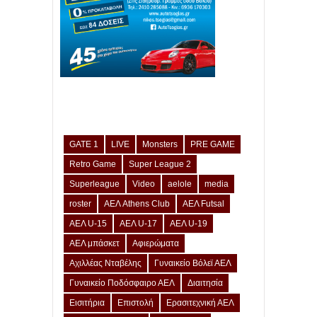
GATE 1
LIVE
Monsters
PRE GAME
Retro Game
Super League 2
Superleague
Video
aelole
media
roster
ΑΕΛ Athens Club
ΑΕΛ Futsal
ΑΕΛ U-15
ΑΕΛ U-17
ΑΕΛ U-19
ΑΕΛ μπάσκετ
Αφιερώματα
Αχιλλέας Νταβέλης
Γυναικείο Βόλεϊ ΑΕΛ
Γυναικείο Ποδόσφαιρο ΑΕΛ
Διαιτησία
Εισιτήρια
Επιστολή
Ερασιτεχνική ΑΕΛ