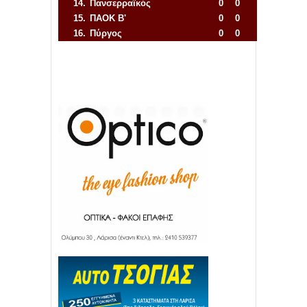
14.
Πανσερραϊκός
0
0
15.
ΠΑΟΚ Β'
0
0
16.
Πύργος
0
0
Απόλλων Πόντου
22
11