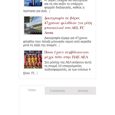
Η Super League θα διατηρήσει
και τη νέα σεζόν το υπάρχον
φορμάτ διεξαγωγής, καθώς η
πρόταση για ανα
[...]
Δικογραφία σε βάρος
47χρονου φιλάθλου για ρίψη
μπουκαλιού στο AEL FC
Arena
Δικογραφία είχαμε για 47χρονο
φίλαθλο που πέταξε μπουκάλι νερού από κερκίδα
μετά τη λήξη της αναμέτ
[...]
Ποιοι έχουν συμβόλαιο και
μέχρι πότε στην ΠΑΕ ΑΕΛ
Στο ρόστερ της ΑΕΛ ανήκουν αυτή
τη στιγμή 10 επαγγελματίες
ποδοσφαιριστές, εκ των οποίων 4
ξένοι. Π
[...]
Video
Comments
Archive