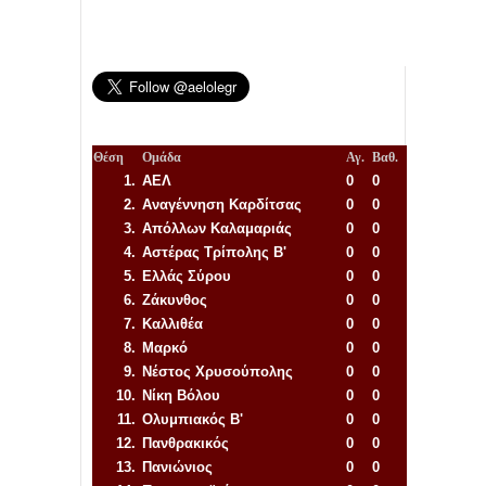
Θέση
Ομάδα
Αγ.
Βαθ.
1.
ΑΕΛ
0
0
2.
Αναγέννηση
Καρδίτσας
0
0
3.
Απόλλων Καλαμαριάς
0
0
4.
Αστέρας Τρίπολης Β'
0
0
5.
Ελλάς Σύρου
0
0
6.
Ζάκυνθος
0
0
7.
Καλλιθέα
0
0
8.
Μαρκό
0
0
9.
Νέστος Χρυσούπολης
0
0
10.
Νίκη Βόλου
0
0
11.
Ολυμπιακός Β'
0
0
12.
Πανθρακικός
0
0
13.
Πανιώνιος
0
0