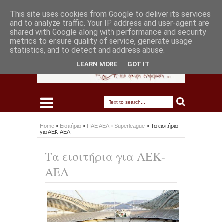
This site uses cookies from Google to deliver its services
and to analyze traffic. Your IP address and user-agent are
shared with Google along with performance and security
metrics to ensure quality of service, generate usage
statistics, and to detect and address abuse.
LEARN MORE
GOT IT
Home
»
Εισιτήρια
»
ΠΑΕ ΑΕΛ
»
Superleague
»
Τα εισιτήρια
για ΑΕΚ-ΑΕΛ
Τα εισιτήρια για ΑΕΚ-
ΑΕΛ