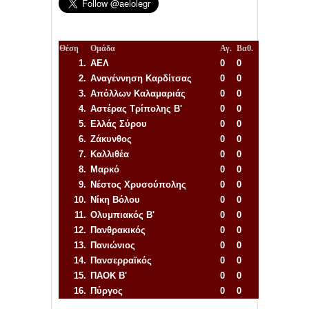
Θέση
Ομάδα
Αγ.
Βαθ.
1.
ΑΕΛ
0
0
2.
Αναγέννηση
Καρδίτσας
0
0
3.
Απόλλων Καλαμαριάς
0
0
4.
Αστέρας Τρίπολης Β'
0
0
5.
Ελλάς Σύρου
0
0
6.
Ζάκυνθος
0
0
7.
Καλλιθέα
0
0
8.
Μαρκό
0
0
9.
Νέστος Χρυσούπολης
0
0
10.
Νίκη Βόλου
0
0
11.
Ολυμπιακός Β'
0
0
12.
Πανθρακικός
0
0
13.
Πανιώνιος
0
0
14.
Πανσερραϊκός
0
0
15.
ΠΑΟΚ Β'
0
0
16.
Πύργος
0
0
Απόλλων Πόντου