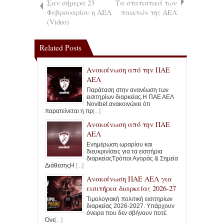
Σαν σήμερα 23
Τα στατιστικά των
Φεβρουαρίου η ΑΕΛ
παικτών της ΑΕΛ
(Video)
Related Posts
Ανακοίνωση από την ΠΑΕ
ΑΕΛ
Παράταση στην ανανέωση των
εισιτηρίων διαρκείας.Η ΠΑΕ ΑΕΛ
Novibet ανακοινώνει ότι
παρατείνεται η πρ
[...]
Ανακοίνωση από την ΠΑΕ
ΑΕΛ
Ενημέρωση ωραρίου και
διευκρινίσεις για τα εισιτήρια
διαρκείαςΤρόποι Αγοράς & Σημεία
ΔιάθεσηςΗ
[...]
Ανακοίνωση ΠΑΕ ΑΕΛ για
εισιτήρια διαρκείας 2026-27
Τιμολογιακή πολιτική εισιτηρίων
διαρκείας 2026-2027. Υπάρχουν
όνειρα που δεν σβήνουν ποτέ.
Όνε
[...]