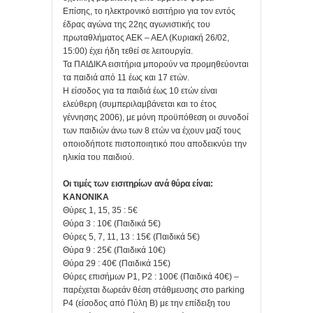
Επίσης, το ηλεκτρονικό εισιτήριο για τον εντός
έδρας αγώνα της 22ης αγωνιστικής του
πρωταθλήματος ΑΕΚ – ΑΕΛ (Κυριακή 26/02,
15:00) έχει ήδη τεθεί σε λειτουργία.
Τα ΠΑΙΔΙΚΑ εισιτήρια μπορούν να προμηθεύονται
τα παιδιά από 11 έως και 17 ετών.
Η είσοδος για τα παιδιά έως 10 ετών είναι
ελεύθερη (συμπεριλαμβάνεται και το έτος
γέννησης 2006), με μόνη προϋπόθεση οι συνοδοί
των παιδιών άνω των 8 ετών να έχουν μαζί τους
οποιοδήποτε πιστοποιητικό που αποδεικνύει την
ηλικία του παιδιού.
Οι τιμές των εισιτηρίων ανά θύρα είναι:
ΚΑΝΟΝΙΚΑ
Θύρες 1, 15, 35 : 5€
Θύρα 3 : 10€ (Παιδικά 5€)
Θύρες 5, 7, 11, 13 : 15€ (Παιδικά 5€)
Θύρα 9 : 25€ (Παιδικά 10€)
Θύρα 29 : 40€ (Παιδικά 15€)
Θύρες επισήμων Ρ1, Ρ2 : 100€ (Παιδικά 40€) –
παρέχεται δωρεάν θέση στάθμευσης στο parking
P4 (είσοδος από Πύλη Β) με την επίδειξη του