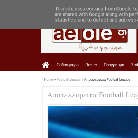
LATEST
8:20 PM
Έβαλε γενική είσοδο ο ΑΟ Τρίκαλα με τ
This site uses cookies from Google to 
are shared with Google along with per
statistics, and to detect and address 
Ποδόσφαιρο
Roster
Πρόγραμμα
Στο
Home
»
Football League
»
Αποτελέσματα Football League
Αποτελέσματα Football Lea