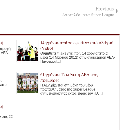
Previous
Αποτελέσματα Super League
o)
14 χρόνια από το οφσάιντ από πλάγιο!
(Video)
ιστροφή
Η ΑΕΛ
Θυμηθείτε τι είχε γίνει πριν 14 χρόνια τέτοια
μέρα (14 Μαρτίου 2012) στην αναμέτρηση ΑΕΛ-
Πανσερρα
[...]
61 χρόνια: Τι κάνει η ΑΕΛ στις
πρεμιέρες
το
και ο
Η ΑΕΛ ρίχνεται στη μάχη του νέου
πρωταθλήματος της Super League
αντιμετωπίζοντας εκτός έδρας τον ΠΑ
[...]
o)
 στις 22