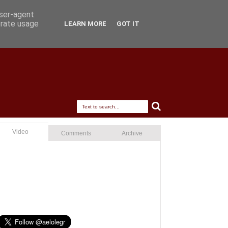
user-agent
erate usage
LEARN MORE
GOT IT
Video
Comments
Archive