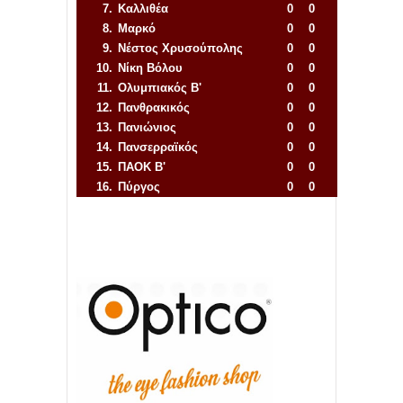
7.
Καλλιθέα
0
0
8.
Μαρκό
0
0
9.
Νέστος Χρυσούπολης
0
0
10.
Νίκη Βόλου
0
0
11.
Ολυμπιακός Β'
0
0
12.
Πανθρακικός
0
0
13.
Πανιώνιος
0
0
14.
Πανσερραϊκός
0
0
15.
ΠΑΟΚ Β'
0
0
16.
Πύργος
0
0
Απόλλων Πόντου
22
11