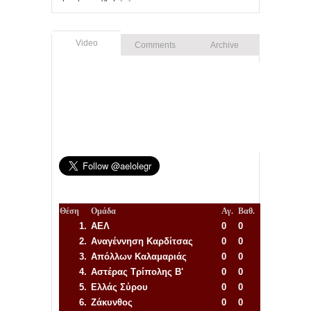
Video
Comments
Archive
Θέση
Ομάδα
Αγ.
Βαθ.
1.
ΑΕΛ
0
0
2.
Αναγέννηση
Καρδίτσας
0
0
3.
Απόλλων Καλαμαριάς
0
0
4.
Αστέρας Τρίπολης Β'
0
0
5.
Ελλάς Σύρου
0
0
6.
Ζάκυνθος
0
0