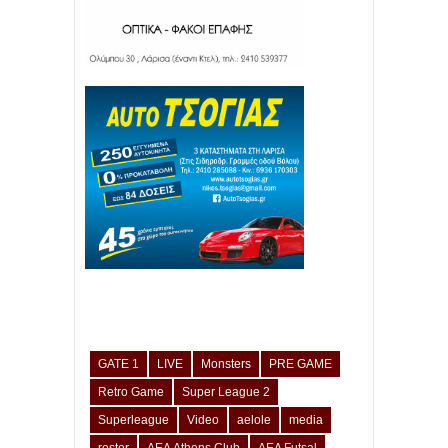
GATE 1
LIVE
Monsters
PRE GAME
Retro Game
Super League 2
Superleague
Video
aelole
media
roster
ΑΕΛ Athens Club
ΑΕΛ Futsal