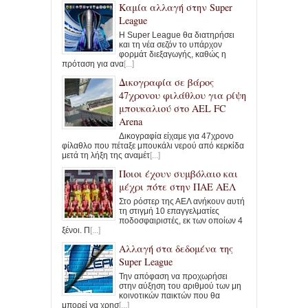
Καμία αλλαγή στην Super
League
Η Super League θα διατηρήσει
και τη νέα σεζόν το υπάρχον
φορμάτ διεξαγωγής, καθώς η
πρόταση για ανα
[...]
Δικογραφία σε βάρος
47χρονου φιλάθλου για ρίψη
μπουκαλιού στο AEL FC
Arena
Δικογραφία είχαμε για 47χρονο
φίλαθλο που πέταξε μπουκάλι νερού από κερκίδα
μετά τη λήξη της αναμέτ
[...]
Ποιοι έχουν συμβόλαιο και
μέχρι πότε στην ΠΑΕ ΑΕΛ
Στο ρόστερ της ΑΕΛ ανήκουν αυτή
τη στιγμή 10 επαγγελματίες
ποδοσφαιριστές, εκ των οποίων 4
ξένοι. Π
[...]
Αλλαγή στα δεδομένα της
Super League
Την απόφαση να προχωρήσει
στην αύξηση του αριθμού των μη
κοινοτικών παικτών που θα
μπορεί να χρησ
[...]