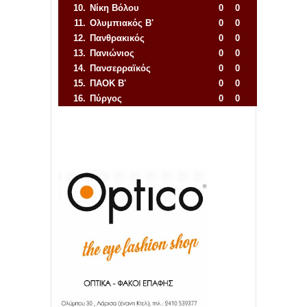
10.
Νίκη Βόλου
0
0
11.
Ολυμπιακός Β'
0
0
12.
Πανθρακικός
0
0
13.
Πανιώνιος
0
0
14.
Πανσερραϊκός
0
0
15.
ΠΑΟΚ Β'
0
0
16.
Πύργος
0
0
Απόλλων Πόντου
22
11