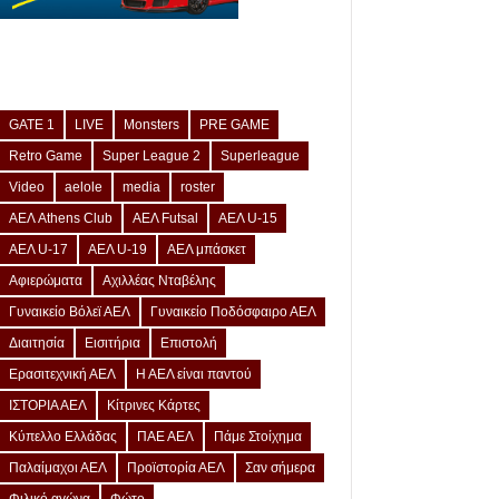
GATE 1
LIVE
Monsters
PRE GAME
Retro Game
Super League 2
Superleague
Video
aelole
media
roster
ΑΕΛ Athens Club
ΑΕΛ Futsal
ΑΕΛ U-15
ΑΕΛ U-17
ΑΕΛ U-19
ΑΕΛ μπάσκετ
Αφιερώματα
Αχιλλέας Νταβέλης
Γυναικείο Βόλεϊ ΑΕΛ
Γυναικείο Ποδόσφαιρο ΑΕΛ
Διαιτησία
Εισιτήρια
Επιστολή
Ερασιτεχνική ΑΕΛ
Η ΑΕΛ είναι παντού
ΙΣΤΟΡΙΑ ΑΕΛ
Κίτρινες Κάρτες
Κύπελλο Ελλάδας
ΠΑΕ ΑΕΛ
Πάμε Στοίχημα
Παλαίμαχοι ΑΕΛ
Προϊστορία ΑΕΛ
Σαν σήμερα