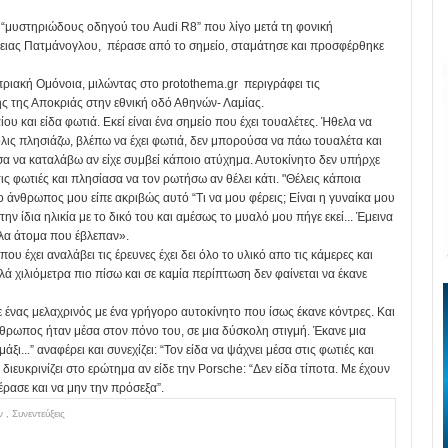
υ “μυστηριώδους οδηγού του Audi R8” που λίγο μετά τη φονική
νειας Πατμάνογλου, πέρασε από το σημείο, σταμάτησε και προσφέρθηκε
ριακή Ομόνοια, μιλώντας στο protothema.gr περιγράφει τις
ής της Αποκριάς στην εθνική οδό Αθηνών- Λαμίας.
υ και είδα φωτιά. Εκεί είναι ένα σημείο που έχει τουαλέτες. Ήθελα να
λις πλησιάζω, βλέπω να έχει φωτιά, δεν μπορούσα να πάω τουαλέτα και
α να καταλάβω αν είχε συμβεί κάποιο ατύχημα. Αυτοκίνητο δεν υπήρχε
ις φωτιές και πλησίασα να τον ρωτήσω αν θέλει κάτι. "Θέλεις κάποια
ο άνθρωπος μου είπε ακριβώς αυτό “Τι να μου φέρεις; Είναι η γυναίκα μου
στην ίδια ηλικία με το δικό του και αμέσως το μυαλό μου πήγε εκεί... Έμεινα
άλλα άτομα που έβλεπαν».
 έχει αναλάβει τις έρευνες έχει δει όλο το υλικό απο τις κάμερες και
ά χιλιόμετρα πιο πίσω και σε καμία περίπτωση δεν φαίνεται να έκανε
 ένας μελαχρινός με ένα γρήγορο αυτοκίνητο που ίσως έκανε κόντρες. Και
άνθρωπος ήταν μέσα στον πόνο του, σε μια δύσκολη στιγμή. Έκανε μια
ι...” αναφέρει και συνεχίζει: “Τον είδα να ψάχνει μέσα στις φωτιές και
διευκρινίζει στο ερώτημα αν είδε την Porsche: “Δεν είδα τίποτα. Με έχουν
έρασε και να μην την πρόσεξα”.
ον
,
Συνεντεύξεις