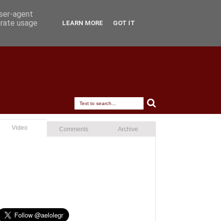
user-agent
erate usage
LEARN MORE
GOT IT
Video
Comments
Archive