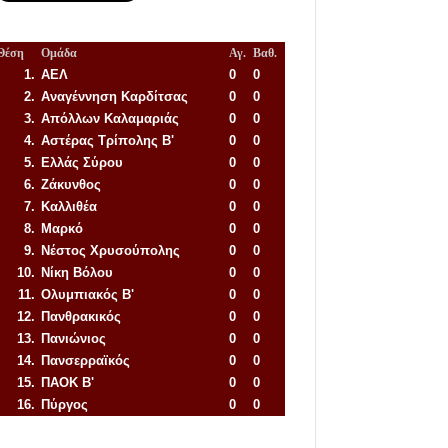
Θέση
Ομάδα
Αγ.
Βαθ.
1.
ΑΕΛ
0
0
2.
Αναγέννηση
Καρδίτσας
0
0
3.
Απόλλων Καλαμαριάς
0
0
4.
Αστέρας Τρίπολης Β'
0
0
5.
Ελλάς Σύρου
0
0
6.
Ζάκυνθος
0
0
7.
Καλλιθέα
0
0
8.
Μαρκό
0
0
9.
Νέστος Χρυσούπολης
0
0
10.
Νίκη Βόλου
0
0
11.
Ολυμπιακός Β'
0
0
12.
Πανθρακικός
0
0
13.
Πανιώνιος
0
0
14.
Πανσερραϊκός
0
0
15.
ΠΑΟΚ Β'
0
0
16.
Πύργος
0
0
Απόλλων Πόντου
22