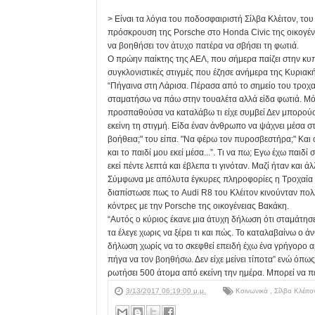
> Είναι τα λόγια του ποδοσφαιριστή Σίλβα Κλέιτον, το
πρόσκρουση της Porsche στο Honda Civic της οικογέ
να βοηθήσει τον άτυχο πατέρα να σβήσει τη φωτιά.
Ο πρώην παίκτης της ΑΕΛ, που σήμερα παίζει στην κυπ
συγκλονιστικές στιγμές που έζησε ανήμερα της Κυριακ
“Πήγαινα στη Λάρισα. Πέρασα από το σημείο του τροχαίο
σταματήσω να πάω στην τουαλέτα αλλά είδα φωτιά. Μό
προσπαθούσα να καταλάβω τι είχε συμβεί Δεν μπορούσ
εκείνη τη στιγμή. Είδα έναν άνθρωπο να ψάχνει μέσα στ
βοήθεια;" του είπα. "Να φέρω τον πυροσβεστήρα;" Και 
και το παιδί μου εκεί μέσα...”. Τι να πω; Εγω έχω παιδί 
εκεί πέντε λεπτά και έβλεπα τι γινόταν. Μαζί ήταν και 
Σύμφωνα με απόλυτα έγκυρες πληροφορίες η Τροχαία που
διαπίστωσε πως το Audi R8 του Κλέιτον κινούνταν πολλ
κόντρες με την Porsche της οικογένειας Βακάκη.
“Αυτός ο κύριος έκανε μια άτυχη δήλωση ότι σταμάτησε
τα έλεγε χωρις να ξέρει τι και πώς. Το καταλαβαίνω ο 
δήλωση χωρίς να το σκεφθεί επειδή έχω ένα γρήγορο αμάξ
πήγα να τον βοηθήσω. Δεν είχε μείνει τίποτα” ενώ όπως 
ρωτήσει 500 άτομα από εκείνη την ημέρα. Μπορεί να π
3/13/2017 06:19:00 μ.μ.
Κοινωνικά
,
Σίλβα Κλέιτ