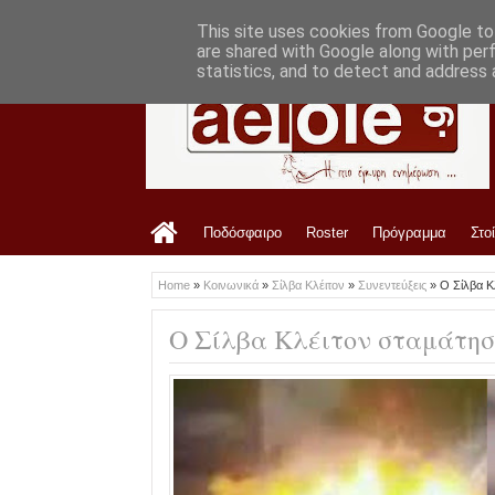
LATEST
10:43 AM
Ανακοίνωση ΠΑΕ ΑΕΛ για Σπύρο Ρισβά
This site uses cookies from Google to 
are shared with Google along with per
statistics, and to detect and address 
Ποδόσφαιρο
Roster
Πρόγραμμα
Στο
Home
»
Κοινωνικά
»
Σίλβα Κλέιτον
»
Συνεντεύξεις
»
Ο Σίλβα Κ
Ο Σίλβα Κλέιτον σταμάτησε