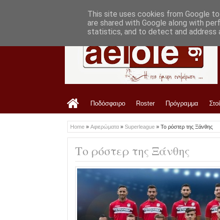
LATEST
10:43 AM
Ανακοίνωση ΠΑΕ ΑΕΛ για Σπύρο Ρισβά
This site uses cookies from Google to 
are shared with Google along with per
statistics, and to detect and address 
Ποδόσφαιρο
Roster
Πρόγραμμα
Στο
Home
»
Αφιερώματα
»
Superleague
»
Το ρόστερ της Ξάνθης
Το ρόστερ της Ξάνθης