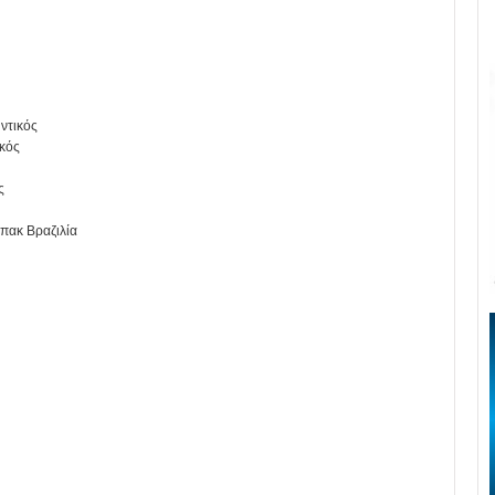
ντικός
ικός
ς
πακ Βραζιλία