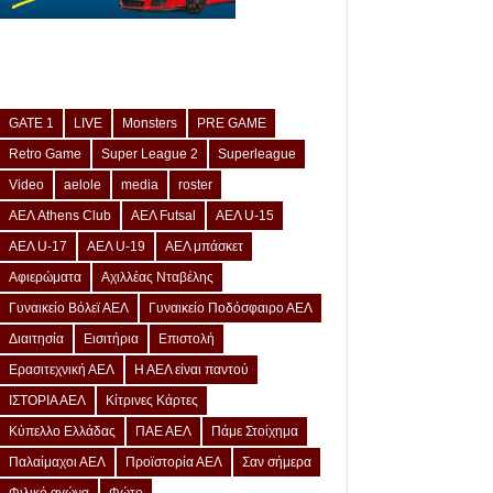
GATE 1
LIVE
Monsters
PRE GAME
Retro Game
Super League 2
Superleague
Video
aelole
media
roster
ΑΕΛ Athens Club
ΑΕΛ Futsal
ΑΕΛ U-15
ΑΕΛ U-17
ΑΕΛ U-19
ΑΕΛ μπάσκετ
Αφιερώματα
Αχιλλέας Νταβέλης
Γυναικείο Βόλεϊ ΑΕΛ
Γυναικείο Ποδόσφαιρο ΑΕΛ
Διαιτησία
Εισιτήρια
Επιστολή
Ερασιτεχνική ΑΕΛ
Η ΑΕΛ είναι παντού
ΙΣΤΟΡΙΑ ΑΕΛ
Κίτρινες Κάρτες
Κύπελλο Ελλάδας
ΠΑΕ ΑΕΛ
Πάμε Στοίχημα
Παλαίμαχοι ΑΕΛ
Προϊστορία ΑΕΛ
Σαν σήμερα