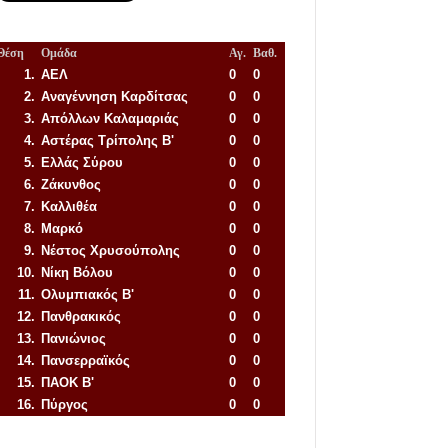
Θέση
Ομάδα
Αγ.
Βαθ.
1.
ΑΕΛ
0
0
2.
Αναγέννηση
Καρδίτσας
0
0
3.
Απόλλων Καλαμαριάς
0
0
4.
Αστέρας Τρίπολης Β'
0
0
5.
Ελλάς Σύρου
0
0
6.
Ζάκυνθος
0
0
7.
Καλλιθέα
0
0
8.
Μαρκό
0
0
9.
Νέστος Χρυσούπολης
0
0
10.
Νίκη Βόλου
0
0
11.
Ολυμπιακός Β'
0
0
12.
Πανθρακικός
0
0
13.
Πανιώνιος
0
0
14.
Πανσερραϊκός
0
0
15.
ΠΑΟΚ Β'
0
0
16.
Πύργος
0
0
Απόλλων Πόντου
22