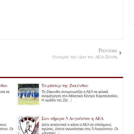
Previous
Ο καιρός την ώρα του ΑΕΛ-Ξάνθη
νθου
Το ρόστερ της Ζακύνθου
εσα σε
Τη Ζάκυνθο αντιμετωπίζει η ΑΕΛ σε φιλική
αναμέτρηση στο Αθλητικό Κέντρο Καρπενησίου.
Η ομάδα της Ζα
[...]
Σαν σήμερα 5 Αυγούστου η ΑΕΛ
ημους
Δείτε αναλυτικά τι κάνει η ΑΕΛ σε επίσημους
στου. Οι
αγώνες, όποτε αγωνίστηκε στις 5 Αυγούστου. Οι
«βυσσιν
[...]