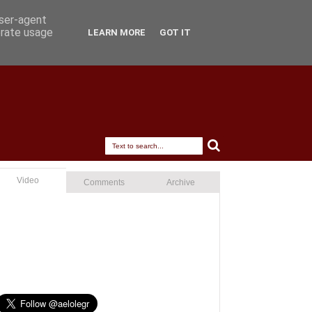
user-agent
erate usage
LEARN MORE
GOT IT
Video
Comments
Archive