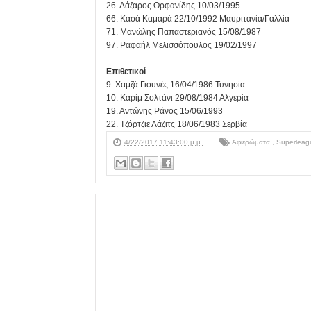
26. Λάζαρος Ορφανίδης 10/03/1995
66. Κασά Καμαρά 22/10/1992 Μαυριτανία/Γαλλία
71. Μανώλης Παπαστεριανός 15/08/1987
97. Ραφαήλ Μελισσόπουλος 19/02/1997
Επιθετικοί
9. Χαμζά Γιουνές 16/04/1986 Τυνησία
10. Καρίμ Σολτάνι 29/08/1984 Αλγερία
19. Αντώνης Ράνος 15/06/1993
22. Τζόρτζιε Λάζιτς 18/06/1983 Σερβία
4/22/2017 11:43:00 μ.μ.
Αφιερώματα
,
Superleag