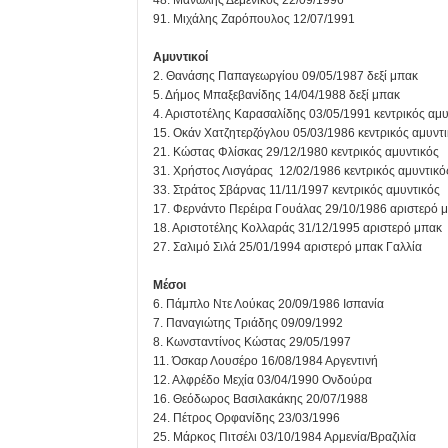
48. Μανώλης Δεμενίκος 22/09/1996
91. Μιχάλης Ζαρόπουλος 12/07/1991
Αμυντικοί
2. Θανάσης Παπαγεωργίου 09/05/1987 δεξί μπακ
5. Δήμος Μπαξεβανίδης 14/04/1988 δεξί μπακ
4. Αριστοτέλης Καρασαλίδης 03/05/1991 κεντρικός αμυ
15. Οκάν Χατζητερζόγλου 05/03/1986 κεντρικός αμυντ
21. Κώστας Φλίσκας 29/12/1980 κεντρικός αμυντικός
31. Χρήστος Λισγάρας 12/02/1986 κεντρικός αμυντικό
33. Στράτος Σβάρνας 11/11/1997 κεντρικός αμυντικός
17. Φερνάντο Περέιρα Γουάλας 29/10/1986 αριστερό μ
18. Αριστοτέλης Κολλαράς 31/12/1995 αριστερό μπακ
27. Σαλιμό Σιλά 25/01/1994 αριστερό μπακ Γαλλία
Μέσοι
6. Πάμπλο Ντε Λούκας 20/09/1986 Ισπανία
7. Παναγιώτης Τριάδης 09/09/1992
8. Κωνσταντίνος Κώστας 29/05/1997
11. Όσκαρ Λουσέρο 16/08/1984 Αργεντινή
12. Αλφρέδο Μεχία 03/04/1990 Ονδούρα
16. Θεόδωρος Βασιλακάκης 20/07/1988
24. Πέτρος Ορφανίδης 23/03/1996
25. Μάρκος Πιτσέλι 03/10/1984 Αρμενία/Βραζιλία